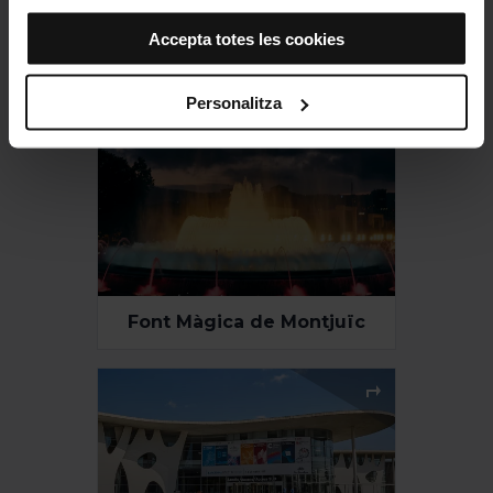
que no instal·la cap cookie d’aquesta tipologia.
Pavelló Mies van der
Accepta totes les cookies
Si tries l’opció “Accepta totes les cookies”, permets que
Rohe
totes aquestes cookies s’instal·lin al teu navegador.
El selector que es troba a la dreta de cada tipologia de
Personalitza
cookies permet indicar si vols que s’instal·lin o no les
cookies d’aquella classe.
Un cop hagis marcat les teves preferències, has de fer
clic sobre “Selecciona i configura”. Així, s’instal·laran
només les cookies de la tipologia que hagis seleccionat
prèviament. Et suggerim que seleccionis les cookies de
personalització, perquè permeten recordar les teves
opcions de navegació (com ara l’idioma) i milloren la teva
Font Màgica de Montjuïc
experiència d’usuari.
Les cookies necessàries són imprescindibles per al
funcionament del web i, per tant, si no les acceptes, no
pots començar a navegar-hi. Només pots consultar la
nostra
Política de cookies
.
En qualsevol moment de la navegació en aquest web,
pots modificar la teva selecció de cookies anant a l’opció