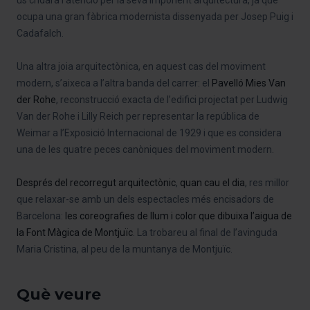
us cridarà l’atenció per la seva imponent arquitectura, ja que
ocupa una gran fàbrica modernista dissenyada per Josep Puig i
Cadafalch.
Una altra joia arquitectònica, en aquest cas del moviment
modern, s’aixeca a l’altra banda del carrer: el
Pavelló Mies Van
der Rohe
, reconstrucció exacta de l’edifici projectat per Ludwig
Van der Rohe i Lilly Reich per representar la república de
Weimar a l’Exposició Internacional de 1929 i que es considera
una de les quatre peces canòniques del moviment modern.
Després del recorregut arquitectònic
,
quan cau el dia
, res millor
que relaxar-se amb un dels espectacles més encisadors de
Barcelona:
les coreografies de llum i color que dibuixa l’aigua de
la Font Màgica de Montjuïc
. La trobareu al final de l’avinguda
Maria Cristina, al peu de la muntanya de Montjuïc.
Què veure