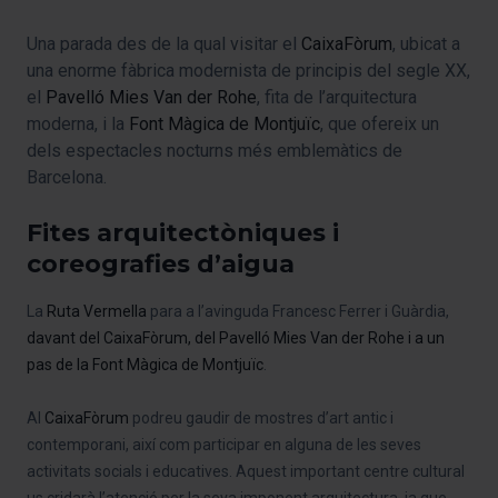
Una parada des de la qual visitar el
CaixaFòrum
, ubicat a
una enorme fàbrica modernista de principis del segle XX,
el
Pavelló Mies Van der Rohe
, fita de l’arquitectura
moderna, i la
Font Màgica de Montjuïc
, que ofereix un
dels espectacles nocturns més emblemàtics de
Barcelona.
Fites arquitectòniques i
coreografies d’aigua
La
Ruta Vermella
para a l’avinguda Francesc Ferrer i Guàrdia,
davant del CaixaFòrum, del
Pavelló Mies Van der Rohe
i a un
pas de la
Font Màgica de Montjuïc
.
Al
CaixaFòrum
podreu gaudir de mostres d’art antic i
contemporani, així com participar en alguna de les seves
activitats socials i educatives. Aquest important centre cultural