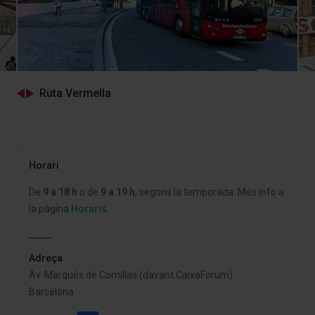
Ruta Vermella
Horari
De
9 a 18 h
o de
9 a 19 h
, segons la temporada. Més info a
la pàgina
Horaris
.
Adreça
Av. Marqués de Comillas (davant CaixaForum)
Barcelona