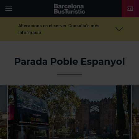
TMB-OCI
Menú
Alteracions en el servei. Consulta’n més
informació.
Parada Poble Espanyol