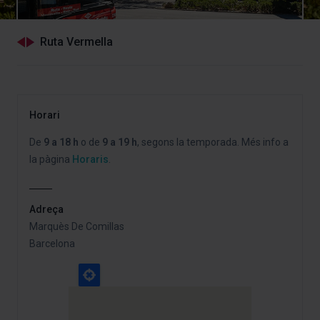
Ruta Vermella
Horari
De
9 a 18 h
o de
9 a 19 h
, segons la temporada. Més info a
la pàgina
Horaris
.
Adreça
Marquès De Comillas
Barcelona