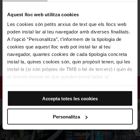
Aquest lloc web utilitza cookies
Les cookies són petits arxius de text que els llocs web
poden instal·lar al teu navegador amb diverses finalitats.
A l’opció “Personalitza”, t’informem de la tipologia de
cookies que aquest lloc web pot instal·lar al teu
navegador, quantes cookies de cada tipologia concreta
instal·la, quines cookies són, quin propòsit tenen, qui les
El Poble Espanyol
instal·la (si són pròpies de TMB o bé de tercers) i quin és
el termini màxim en què queden instal·lades al
navegador. Si el panell de cookies mostra (0), significa
que no instal·la cap cookie d’aquesta tipologia.
Accepta totes les cookies
Si tries l’opció “Accepta totes les cookies”, permets que
totes aquestes cookies s’instal·lin al teu navegador.
El selector que es troba a la dreta de cada tipologia de
Personalitza
cookies permet indicar si vols que s’instal·lin o no les
cookies d’aquella classe.
Un cop hagis marcat les teves preferències, has de fer