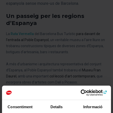
espanyola sense moure-us de Barcelona.
Un passeig per les regions
d’Espanya
La
Ruta Vermella
del Barcelona Bus Turístic
para davant de
l’entrada al
Poble Espanyol
, un veritable museu a l’aire lliure on
trobareu construccions típiques de diverses zones d’Espanya,
botigues d’artesania, bars i restaurants.
A més d’urbanisme i arquitectura representativa del conjunt
d’Espanya, al Poble Espanyol també trobareu el
Museu Fran
Daurel
, amb una important
col·lecció d’art contemporani
, que
incorpora obres d’artistes com Dalí o Picasso.
Què veure
Consentiment
Detalls
Informació