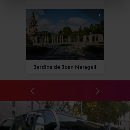
Un cop hagis marcat les teves preferències, has de fer
clic sobre “Selecciona i configura”. Així, s’instal·laran
només les cookies de la tipologia que hagis seleccionat
prèviament. Et suggerim que seleccionis les cookies de
personalització, perquè permeten recordar les teves
opcions de navegació (com ara l’idioma) i milloren la teva
experiència d’usuari.
Les cookies necessàries són imprescindibles per al
funcionament del web i, per tant, si no les acceptes, no
pots començar a navegar-hi. Només pots consultar la
Jardins de Joan Maragall
nostra
Política de cookies
.
En qualsevol moment de la navegació en aquest web,
pots modificar la teva selecció de cookies anant a l’opció
“Gestor de cookies”, que trobaràs al menú de la part
inferior del web.