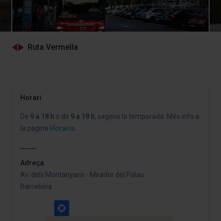
Ruta Vermella
Horari
De
9 a 18 h
o de
9 a 19 h
, segons la temporada. Més info a
la pàgina
Horaris
.
Adreça
Av. dels Montanyans - Mirador del Palau
Barcelona