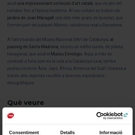
acull
una impressionant col·lecció d’art català
, que va des del
romànic fins a l’època moderna. Al seu voltant es troben els
jardins de Joan Maragall
, uns dels més grans de la ciutat, que
formen part del palauet Albéniz, residència reial a Barcelona.
A l’altra banda del Museu Nacional d'Art de Catalunya,
al
passeig de Santa Madrona
, veureu un edifici curiós, de planta
hexagonal, que acull el
Museu Etnològic
. Aquí, a més de
conèixer a fons com és la vida a la Catalunya rural, també
podreu recórrer Àsia, Japó, Àfrica, Amèrica del Sud i Oceania a
través dels objectes recollits a diverses expedicions
etnogràfiques.
Què veure
Consentiment
Detalls
Informació