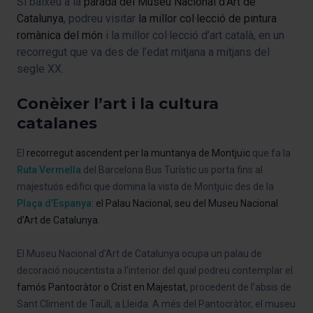
Si baixeu a la
parada del Museu Nacional d’Art de
Catalunya
, podreu visitar
la millor col·lecció de pintura
romànica del món
i la millor col·lecció d’art català, en un
recorregut que va des de l’edat mitjana a mitjans del
segle XX.
Conèixer l’art i la cultura
catalanes
El
recorregut ascendent per la muntanya de Montjuïc
que fa la
Ruta Vermella
del Barcelona Bus Turístic us porta fins al
majestuós edifici que domina la vista de Montjuïc des de la
Plaça d’Espanya
: el Palau Nacional, seu del
Museu Nacional
d’Art de Catalunya
.
El Museu Nacional d'Art de Catalunya ocupa un palau de
decoració noucentista a l’interior del qual podreu contemplar el
famós Pantocràtor o Crist en Majestat
, procedent de l’absis de
Sant Climent de Taüll, a Lleida. A més del Pantocràtor, el museu