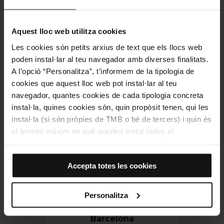
Aquest lloc web utilitza cookies
Les cookies són petits arxius de text que els llocs web
poden instal·lar al teu navegador amb diverses finalitats.
A l’opció “Personalitza”, t’informem de la tipologia de
Museu Nacional d'Art de
cookies que aquest lloc web pot instal·lar al teu
Catalunya
navegador, quantes cookies de cada tipologia concreta
instal·la, quines cookies són, quin propòsit tenen, qui les
instal·la (si són pròpies de TMB o bé de tercers) i quin és
el termini màxim en què queden instal·lades al
navegador. Si el panell de cookies mostra (0), significa
que no instal·la cap cookie d’aquesta tipologia.
Accepta totes les cookies
Si tries l’opció “Accepta totes les cookies”, permets que
totes aquestes cookies s’instal·lin al teu navegador.
El selector que es troba a la dreta de cada tipologia de
Personalitza
cookies permet indicar si vols que s’instal·lin o no les
Museu Etnològic de
cookies d’aquella classe.
Barcelona