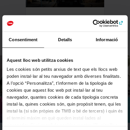
Tramvia Blau
Més informació
Consentiment
Detalls
Informació
Aquest lloc web utilitza cookies
Les cookies són petits arxius de text que els llocs web
poden instal·lar al teu navegador amb diverses finalitats.
A l’opció “Personalitza”, t’informem de la tipologia de
cookies que aquest lloc web pot instal·lar al teu
navegador, quantes cookies de cada tipologia concreta
instal·la, quines cookies són, quin propòsit tenen, qui les
Catalunya Bus Turístic
instal·la (si són pròpies de TMB o bé de tercers) i quin és
el termini màxim en què queden instal·lades al
navegador. Si el panell de cookies mostra (0), significa