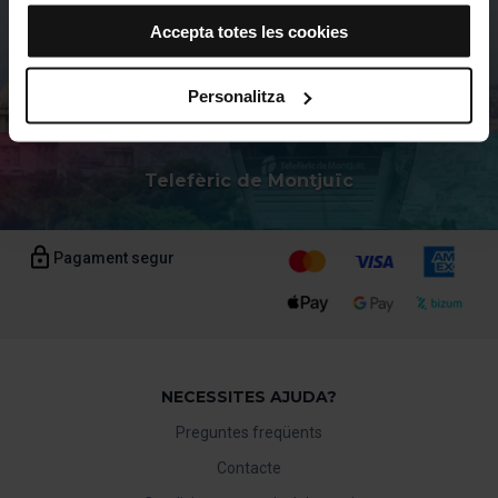
que no instal·la cap cookie d’aquesta tipologia.
Accepta totes les cookies
Si tries l’opció “Accepta totes les cookies”, permets que
totes aquestes cookies s’instal·lin al teu navegador.
El selector que es troba a la dreta de cada tipologia de
Personalitza
cookies permet indicar si vols que s’instal·lin o no les
cookies d’aquella classe.
Un cop hagis marcat les teves preferències, has de fer
Telefèric de Montjuïc
clic sobre “Selecciona i configura”. Així, s’instal·laran
només les cookies de la tipologia que hagis seleccionat
prèviament. Et suggerim que seleccionis les cookies de
Pagament segur
personalització, perquè permeten recordar les teves
opcions de navegació (com ara l’idioma) i milloren la teva
experiència d’usuari.
Les cookies necessàries són imprescindibles per al
funcionament del web i, per tant, si no les acceptes, no
NECESSITES AJUDA?
pots començar a navegar-hi. Només pots consultar la
Preguntes freqüents
nostra
Política de cookies
.
En qualsevol moment de la navegació en aquest web,
Contacte
pots modificar la teva selecció de cookies anant a l’opció