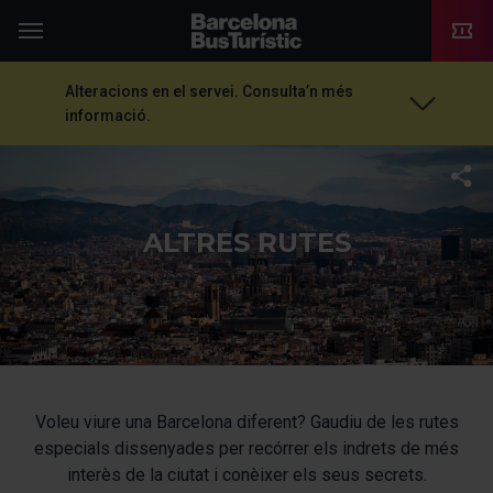
TMB-OCI
Menú
Alteracions en el servei. Consulta’n més
informació.
T
ALTRES RUTES
Voleu viure una Barcelona diferent? Gaudiu de les rutes
especials dissenyades per recórrer els indrets de més
interès de la ciutat i conèixer els seus secrets.