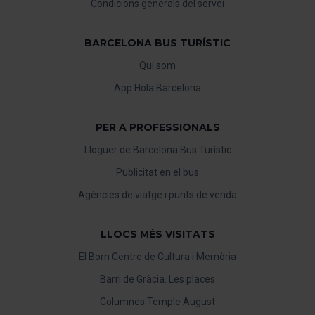
Condicions generals del servei
“Gestor de cookies”, que trobaràs al menú de la part
inferior del web.
BARCELONA BUS TURÍSTIC
Qui som
App Hola Barcelona
PER A PROFESSIONALS
Lloguer de Barcelona Bus Turístic
Publicitat en el bus
Agències de viatge i punts de venda
LLOCS MÉS VISITATS
El Born Centre de Cultura i Memòria
Barri de Gràcia. Les places
Columnes Temple August