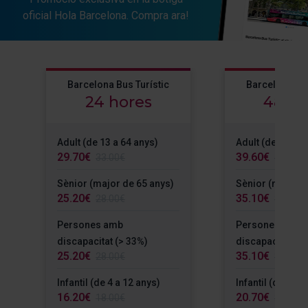
oficial Hola Barcelona. Compra ara!
Barcelona Bus Turístic
Barcelona Bus
24 hores
48 ho
Adult (de 13 a 64 anys)
Adult (de 13 a 6
29.70€
39.60€
33.00€
44.00€
Sènior (major de 65 anys)
Sènior (major d
25.20€
35.10€
28.00€
39.00€
Persones amb
Persones amb
discapacitat (> 33%)
discapacitat (>
25.20€
35.10€
28.00€
39.00€
Infantil (de 4 a 12 anys)
Infantil (de 4 a 
16.20€
20.70€
18.00€
23.00€