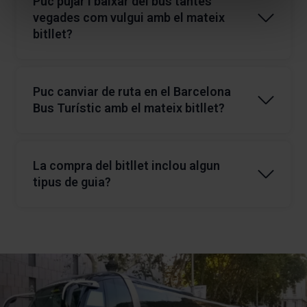
Puc pujar i baixar del bus tantes
Si has adquirit els bitllets mitjançant un altre canal de
Un cop hagis marcat les teves preferències, has de fer
vegades com vulgui amb el mateix
venda, contacta directament amb aquest proveïdor per
clic sobre “Selecciona i configura”. Així, s’instal·laran
bitllet?
obtenir instruccions sobre com presentar el val, ja que
només les cookies de la tipologia que hagis seleccionat
Sí, amb el teu bitllet del Barcelona Bus Turístic d’un o
les condicions poden variar.
prèviament. Et suggerim que seleccionis les cookies de
dos dies podràs pujar i baixar del bus tantes vegades
personalització, perquè permeten recordar les teves
com vulguis.
Puc canviar de ruta en el Barcelona
opcions de navegació (com ara l’idioma) i milloren la teva
Les rutes del Barcelona Night Tour Bus i Barcelona
Bus Turístic amb el mateix bitllet?
experiència d’usuari.
Christmas Tour no ofereixen aquest servei puja-baixa.
Sí, el bitllet és vàlid per a la
Ruta Blava
i la
Ruta
Les cookies necessàries són imprescindibles per al
Vermella
, i pots pujar-hi i baixar-ne a qualsevol de les
funcionament del web i, per tant, si no les acceptes, no
parades sempre que presentis un bitllet vàlid.
pots començar a navegar-hi. Només pots consultar la
La compra del bitllet inclou algun
nostra
Política de cookies
.
tipus de guia?
En qualsevol moment de la navegació en aquest web,
Sí, la compra del bitllet del Barcelona Bus Turístic inclou
pots modificar la teva selecció de cookies anant a l’opció
un joc d’auriculars amb audioguia en 16 idiomes (català,
“Gestor de cookies”, que trobaràs al menú de la part
castellà, anglès, francès, alemany, italià, portuguès,
inferior del web.
suec, neerlandès, noruec, japonès, xinès, rus, àrab,
hebreu i turc).
Les rutes del
Barcelona Night Tour Bus
i del
Barcelona
Christmas Tour
ofereixen un servei guiat en viu en