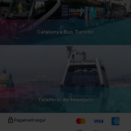
català, castellà i anglès.
Catalunya Bus Turístic
Telefèric de Montjuïc
Pagament segur