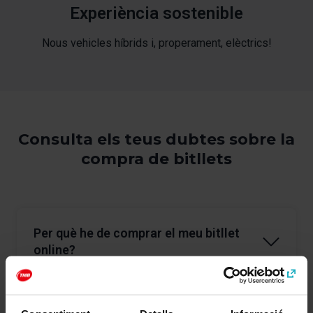
Experiència sostenible
Nous vehicles híbrids i, properament, elèctrics!
Consulta els teus dubtes sobre la
compra de bitllets
Per què he de comprar el meu bitllet
online?
Si accedeixes a la nostra plataforma online
Hola
Barcelona
obtindràs un 10% de descompte en la
compra dels teus bitllets, a excepció de certes rutes
On més puc adquirir els bitllets del