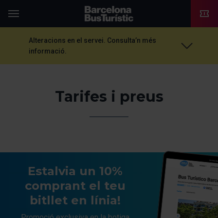
TMB-OCI
Menú
Alteracions en el servei. Consulta’n més
informació.
Tarifes i preus
Estalvia un 10%
comprant el teu
bitllet en línia!
Promoció exclusiva en la botiga