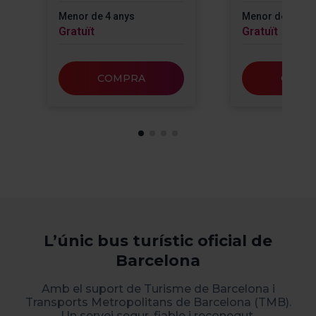
Menor de 4 anys
Menor de 4 any
Gratuït
Gratuït
COMPRA
COMP
L’únic bus turístic oficial de
Barcelona
Amb el suport de Turisme de Barcelona i
Transports Metropolitans de Barcelona (TMB).
Un servei segur, fiable i reconegut.