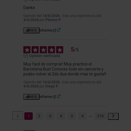
Danke
Opinión del
16/6/2026
, tras una experiencia del
4/6/2026
por
Plamen P.
Útil
(0)
Informe
5
/
5
Opinión verificada
Muy facil de comprar! Muy practico el 
Barcelona Bus! Conoces todo sin cancerte y 
podes volver al 2do dua donde mas te guste!!
Opinión del
16/6/2026
, tras una experiencia del
4/6/2026
por
Diego P.
Útil
(0)
Informe
1
2
3
4
5
6
215