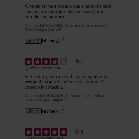
A veces se hace pesado que el autobús esté 
mucho rato parado en las paradas (para 
cumplir con horario).
Opinión del
16/6/2026
, tras una experiencia del
7/6/2026
por
Sonia R.
Útil
(1)
Informe
4
/
5
Opinión verificada
Estuvo muy bien, excepto que no pudimos 
visitar el templo de la Sagrada Familia. Se 
canceló la estación.
Opinión del
16/6/2026
, tras una experiencia del
10/6/2026
por
Benjamín P.
Útil
(1)
Informe
5
/
5
Opinión verificada