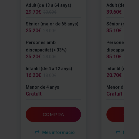
Adult (de 13 a 64 anys)
Adult (de 13 a 6
29.70€
39.60€
33.00€
44.00€
Sènior (major de 65 anys)
Sènior (major d
25.20€
35.10€
28.00€
39.00€
Persones amb
Persones amb
discapacitat (> 33%)
discapacitat (>
25.20€
35.10€
28.00€
39.00€
Infantil (de 4 a 12 anys)
Infantil (de 4 a 
16.20€
20.70€
18.00€
23.00€
Menor de 4 anys
Menor de 4 any
Gratuït
Gratuït
COMPRA
COMP
Més informació
Més inf