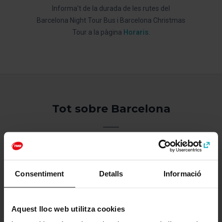
Informa't de la durada de les rutes del
Barcelona Night Tour Bus i Barcelona Christmas
Tour a la pàgina
Horaris
.
Tot sobre Barcelona
Omple’t d’idees per gaudir de la ciutat i conèixer-
la a fons! T’oferim les millors propostes i consells
perquè no et perdis els llocs imprescindibles de
Barcelona.
Consentiment
Detalls
Informació
Anar al bloc
Aquest lloc web utilitza cookies