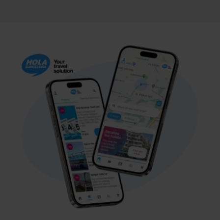
personalització, perquè permeten recordar les teves
opcions de navegació (com ara l’idioma) i milloren la teva
experiència d’usuari.
Les cookies necessàries són imprescindibles per al
funcionament del web i, per tant, si no les acceptes, no
pots començar a navegar-hi. Només pots consultar la
nostra
Política de cookies
.
En qualsevol moment de la navegació en aquest web,
pots modificar la teva selecció de cookies anant a l’opció
“Gestor de cookies”, que trobaràs al menú de la part
inferior del web.