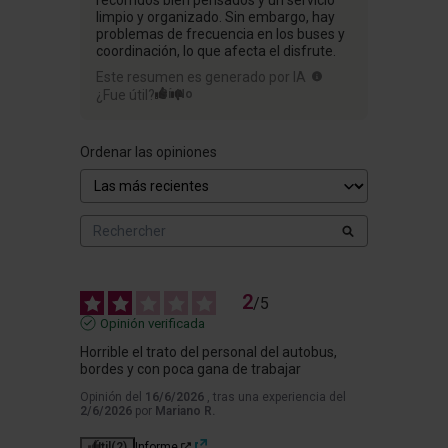
recorridos bien pensados y un servicio
limpio y organizado. Sin embargo, hay
problemas de frecuencia en los buses y
coordinación, lo que afecta el disfrute.
Este resumen es generado por IA
¿Fue útil?
Sí
No
Ordenar las opiniones
2
/
5
Opinión verificada
Horrible el trato del personal del autobus, 
bordes y con poca gana de trabajar
Opinión del
16/6/2026
, tras una experiencia del
2/6/2026
por
Mariano R.
Útil
(2)
Informe