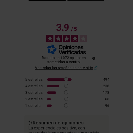
3.9
/
5
Basado en
1072
opiniones
sometidas a control
Ver todas las reseñas de este sitio
5
estrellas
494
4
estrellas
238
3
estrellas
178
2
estrellas
66
1
estrella
96
Resumen de opiniones
La experiencia es positiva, con