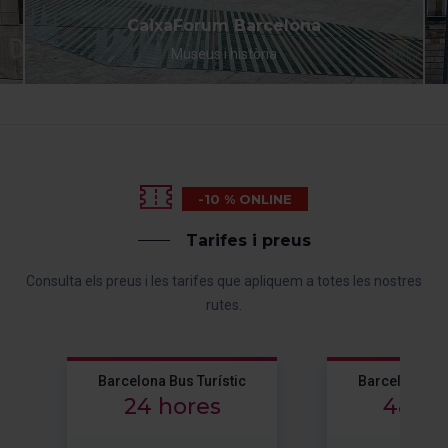
CaixaForum Barcelona
Museus i història
-10 % ONLINE
Tarifes i preus
Consulta els preus i les tarifes que apliquem a totes les nostres
rutes.
Barcelona Bus Turístic
Barcelona Bus
24 hores
48 ho