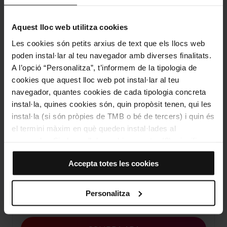
Com arribar a: Torre Bellesguard
Adreça
Aquest lloc web utilitza cookies
Carrer de Bellesguard, 16
Les cookies són petits arxius de text que els llocs web
Barcelona
poden instal·lar al teu navegador amb diverses finalitats.
A l’opció “Personalitza”, t’informem de la tipologia de
cookies que aquest lloc web pot instal·lar al teu
navegador, quantes cookies de cada tipologia concreta
instal·la, quines cookies són, quin propòsit tenen, qui les
instal·la (si són pròpies de TMB o bé de tercers) i quin és
el termini màxim en què queden instal·lades al
navegador. Si el panell de cookies mostra (0), significa
que no instal·la cap cookie d’aquesta tipologia.
Veure el mapa
Accepta totes les cookies
Si tries l’opció “Accepta totes les cookies”, permets que
totes aquestes cookies s’instal·lin al teu navegador.
El selector que es troba a la dreta de cada tipologia de
Personalitza
10% de descompte en la teva compra online
cookies permet indicar si vols que s’instal·lin o no les
cookies d’aquella classe.
Un cop hagis marcat les teves preferències, has de fer