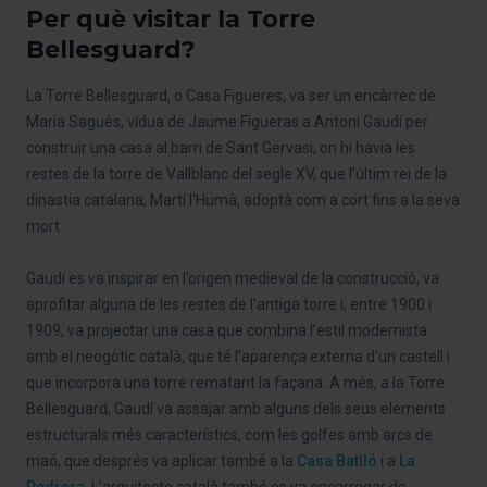
Per què visitar la Torre
Bellesguard?
La Torre Bellesguard, o Casa Figueres, va ser un encàrrec de
Maria Sagués, vídua de Jaume Figueras a Antoni Gaudí per
construir una casa al barri de Sant Gervasi, on hi havia les
restes de la torre de Vallblanc del segle XV, que l'últim rei de la
dinastia catalana, Martí l'Humà, adoptà com a cort fins a la seva
mort.
Gaudí es va inspirar en l’origen medieval de la construcció, va
aprofitar alguna de les restes de l’antiga torre i, entre 1900 i
1909, va projectar una casa que combina l’estil modernista
amb el neogòtic català, que té l’aparença externa d’un castell i
que incorpora una torre rematant la façana. A més, a la Torre
Bellesguard, Gaudí va assajar amb alguns dels seus elements
estructurals més característics, com les golfes amb arcs de
maó, que després va aplicar també a la
Casa Batlló
i a
La
Pedrera
. L’arquitecte català també es va encarregar de