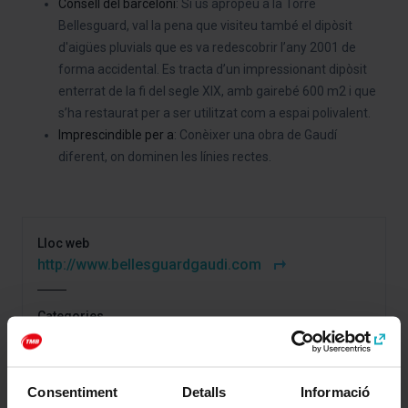
Consell del barceloní
: Si us apropeu a la Torre
Bellesguard, val la pena que visiteu també el dipòsit
d'aigües pluvials que es va redescobrir l’any 2001 de
forma accidental. Es tracta d’un impressionant dipòsit
enterrat de la fi del segle XIX, amb gairebé 600 m2 i que
s’ha restaurat per a ser utilitzat com a espai polivalent.
Imprescindible
per a
: Conèixer una obra de Gaudí
diferent, on dominen les línies rectes.
Lloc web
http://www.bellesguardgaudi.com
Categories
Art i cultura
Gaudí i Modernisme
Consentiment
Detalls
Informació