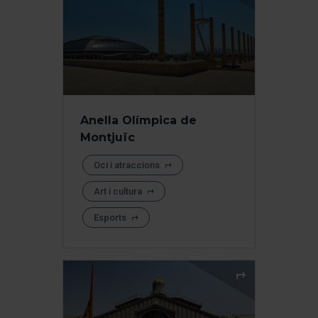
Anella Olímpica de
Montjuïc
Oci i atraccions
Art i cultura
Esports