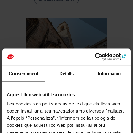
Museus i història
Consentiment
Detalls
Informació
Basílica dels Sants
Màrtirs Just i Pastor
Aquest lloc web utilitza cookies
Art i cultura
Les cookies són petits arxius de text que els llocs web
poden instal·lar al teu navegador amb diverses finalitats.
Museus i història
A l’opció “Personalitza”, t’informem de la tipologia de
cookies que aquest lloc web pot instal·lar al teu
navegador, quantes cookies de cada tipologia concreta