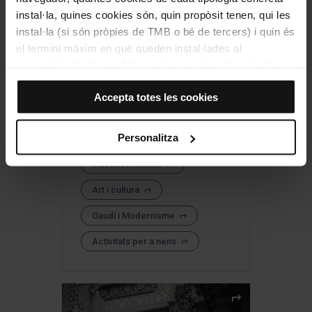
instal·la, quines cookies són, quin propòsit tenen, qui les
instal·la (si són pròpies de TMB o bé de tercers) i quin és
el termini màxim en què queden instal·lades al
navegador. Si el panell de cookies mostra (0), significa
que no instal·la cap cookie d’aquesta tipologia.
Accepta totes les cookies
Si tries l’opció “Accepta totes les cookies”, permets que
totes aquestes cookies s’instal·lin al teu navegador.
El selector que es troba a la dreta de cada tipologia de
CaixaForum Barcelona
Personalitza
cookies permet indicar si vols que s’instal·lin o no les
Museus i història
cookies d’aquella classe.
Un cop hagis marcat les teves preferències, has de fer
Art i cultura
clic sobre “Selecciona i configura”. Així, s’instal·laran
només les cookies de la tipologia que hagis seleccionat
Gaudí i Modernisme
prèviament. Et suggerim que seleccionis les cookies de
Activitats per a nens
personalització, perquè permeten recordar les teves
opcions de navegació (com ara l’idioma) i milloren la teva
experiència d’usuari.
Les cookies necessàries són imprescindibles per al