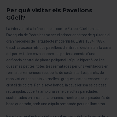
Per què visitar els Pavellons
Güell?
La intervenció a la finca que el comte Eusebi Güell tenia a
l’avinguda de Pedralbes va ser el primer encàrrec de qui seria el
gran mecenes de l’arquitecte modernista. Entre 1884 i 1887,
Gaudí va aixecar els dos pavellons d’entrada, destinats a la casa
del porter i a les cavallerisses. La porteria consta d’una
edificació central de planta poligonal i cúpula hiperbòlica i de
dues més petites, totes tres rematades per uns ventiladors en
forma de xemeneies, recoberts de ceràmica. Les parets, de
maó vist en tonalitats vermelles i grogues, estan recobertes de
cristall de colors. Per la seva banda, la cavallerissa és de base
rectangular, coberta amb una sèrie de voltes paredades
sustentades en arcs de catenàries, mentre que el picador és de
base quadrada, amb una cúpula rematada per una llanterna.
Però l’element estrella del conjunt és, sens dubte, la reixa de la