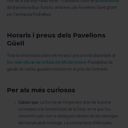
Des de la parada Palau Reial – Pavellons Güell de la
Ruta Blava
del Barcelona Bus Turístic, arribareu als Pavellons Güell girant
per l’avinguda Pedralbes.
Horaris i preus dels Pavellons
Güell
Tota la informació sobre els horaris i preus està disponible al
lloc web oficial de la Ruta del Modernisme
. Possibilitat de
gaudir de visites guiades incloses en el preu de l'entrada.
Per als més curiosos
Sabies que
: La forma de l’imponent drac de la porta
correspon a la constel·lació de la Serp, en la que fou
convertit Ladó com a càstig pel robatori de les taronges
del famós jardí mitològic. La constel·lació d'Hèrcules,