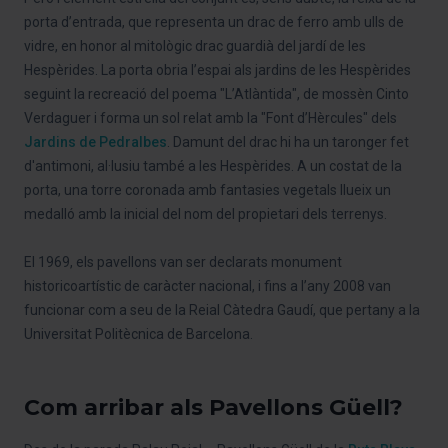
porta d’entrada, que representa un drac de ferro amb ulls de
vidre, en honor al mitològic drac guardià del jardí de les
Hespèrides. La porta obria l’espai als jardins de les Hespèrides
seguint la recreació del poema "L’Atlàntida", de mossèn Cinto
Verdaguer i forma un sol relat amb la "Font d’Hèrcules" dels
Jardins de Pedralbes
. Damunt del drac hi ha un taronger fet
d'antimoni, al·lusiu també a les Hespèrides. A un costat de la
porta, una torre coronada amb fantasies vegetals llueix un
medalló amb la inicial del nom del propietari dels terrenys.
El 1969, els pavellons van ser declarats monument
historicoartístic de caràcter nacional, i fins a l’any 2008 van
funcionar com a seu de la Reial Càtedra Gaudí, que pertany a la
Universitat Politècnica de Barcelona.
Com arribar als Pavellons Güell?