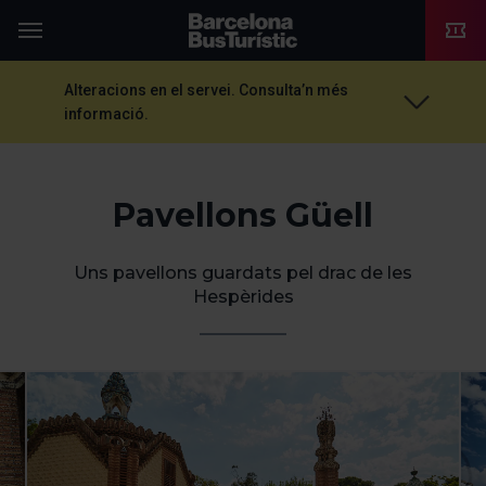
TMB-OCI
Menú
Alteracions en el servei. Consulta’n més
informació.
Pavellons Güell
Uns pavellons guardats pel drac de les
Hespèrides