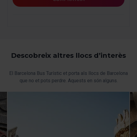
nostra
Política de cookies
.
En qualsevol moment de la navegació en aquest web,
pots modificar la teva selecció de cookies anant a l’opció
“Gestor de cookies”, que trobaràs al menú de la part
inferior del web.
Descobreix altres llocs d’interès
El Barcelona Bus Turístic et porta als llocs de Barcelona
que no et pots perdre. Aquests en són alguns.