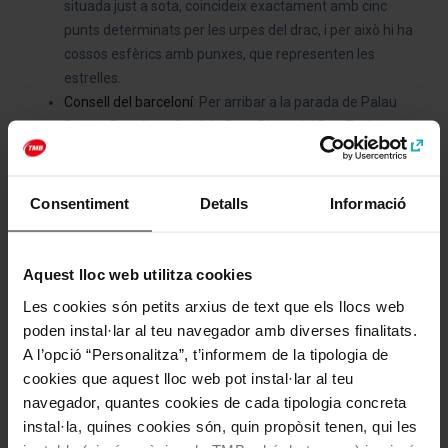
situada just a sota, coincideix exactament amb cinc
punts determinats per les urpes del drac, i per això hi ha
cossos esfèrics amb punxes, que representen les
estrelles.
Consell del barceloní
: Per arribar a la parada de Palau
Reial – Pavellons Güell, la Ruta Blava del Bus Turístic
baixa per l’avinguda de Pedralbes i passa per davant
mateix de la porta de ferro amb forma de drac. Estigueu
molt atents!
Consentiment
Detalls
Informació
Imprescindible
per a
: Entusiastes de l’arquitectura i la
mitologia.
Aquest lloc web utilitza cookies
Les cookies són petits arxius de text que els llocs web
poden instal·lar al teu navegador amb diverses finalitats.
Categories
A l’opció “Personalitza”, t’informem de la tipologia de
Gaudí i Modernisme
cookies que aquest lloc web pot instal·lar al teu
navegador, quantes cookies de cada tipologia concreta
instal·la, quines cookies són, quin propòsit tenen, qui les