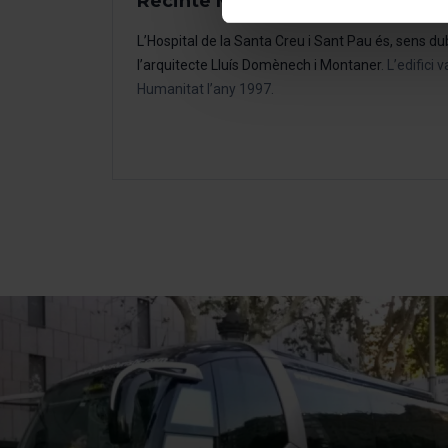
Recinte Modernista de Sant Pau
perquè permeten recordar les 
Les cookies necessàries són i
L’Hospital de la Santa Creu i Sant Pau és, sens du
començar a navegar-hi. Nomé
l’arquitecte Lluís Domènech i Montaner
. L’edifici
En qualsevol moment de la na
Humanitat l’any 1997.
de cookies”, que trobaràs al 