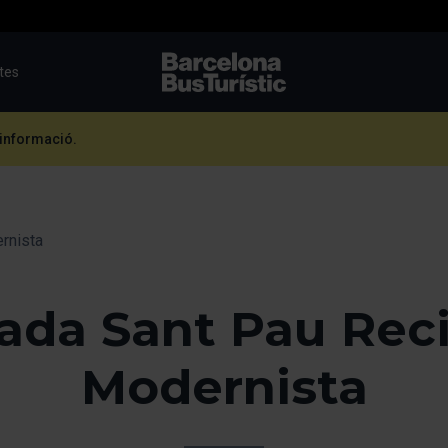
utes
TMB-OCI
 informació.
rnista
ada Sant Pau Rec
Modernista