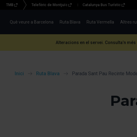
TMB
Telefèric de Montjuïc
Catalunya Bus Turístic
Menu
topbar
Què veure a Barcelona
Ruta Blava
Ruta Vermella
Altres r
(BBT)
Alteracions en el servei. Consulta’n més
Inici
Ruta Blava
Parada Sant Pau Recinte Mode
Par