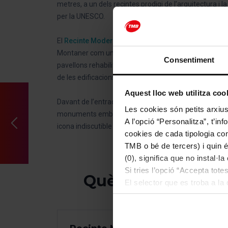
metres, a un dels recintes prodigi de l’arquitectura i
per la UNESCO.
El
Recinte Modernista de Sant Pau
, construït entre 
Montaner com una ciutat-jardí per als malalts. Després
Consentiment
pavellons rehabilitats llueixen avui amb tota la seva e
de les edificacions: les cúpules, les cobertes, les faça
Aquest lloc web utilitza coo
Davant de l’entrada principal del recinte, trobareu l’av
Les cookies són petits arxius
monuments emblemàtics del modernisme català, la
A l’opció “Personalitza”, t’i
icona indiscutible de Barcelona. Des d’allà podreu puj
cookies de cada tipologia conc
TMB o bé de tercers) i quin 
(0), significa que no instal·l
Si tries l’opció “Accepta tot
Què veure
El selector que es troba a la 
d’aquella classe.
Un cop hagis marcat les teves
cookies de la tipologia que h