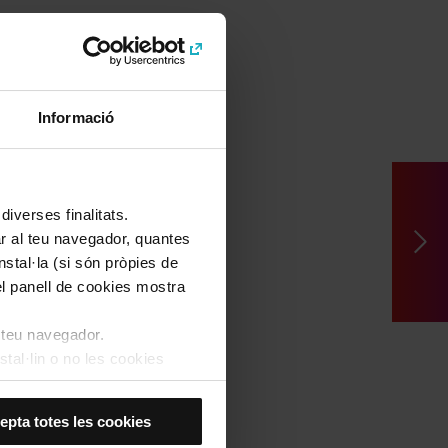
Informació
iverses finalitats.
lar al teu navegador, quantes
nstal·la (si són pròpies de
el panell de cookies mostra
l teu navegador.
stal·lin o no les cookies
í, s’instal·laran només les
epta totes les cookies
kies de personalització,