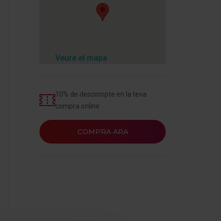
Veure el mapa
10% de descompte en la teva
compra online
COMPRA ARA