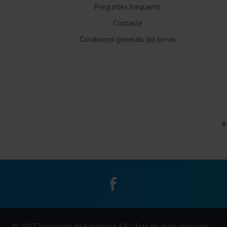
Preguntes freqüents
Contacte
Condicions generals del servei
Facebook
Menu
© 2017 Transports de Barcelona, SA - Tots els drets reservats