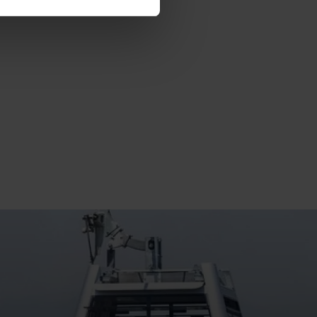
 experiència d’usuari.
es acceptes, no pots
es anant a l’opció “Gestor