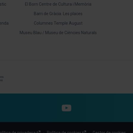
stic
El Born Centre de Cultura i Memòria
Barri de Gràcia. Les places
venda
Columnes Temple August
Museu Blau / Museu de Ciències Naturals
YouTube
olítica de privadesa
Política de cookies
Gestor de cookies