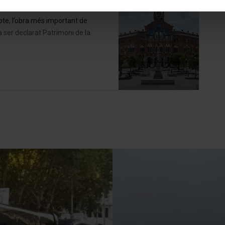
teves opcions de navegació (com ara l’idioma) i milloren la teva
mprescindibles per al funcionament del web i, per tant, si no l
bte, l’obra més important de
s pots consultar la nostra
Política de cookies
.
 va ser declarat Patrimoni de la
vegació en aquest web, pots modificar la teva selecció de cooki
menú de la part inferior del web.