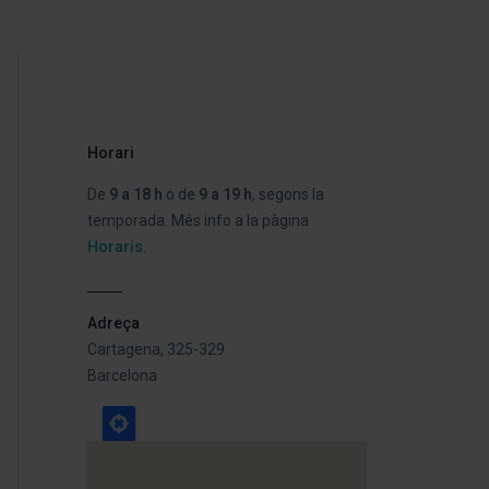
Horari
De
9 a 18 h
o de
9 a 19 h
, segons la
temporada. Més info a la pàgina
Horaris
.
Adreça
Cartagena, 325-329
Barcelona