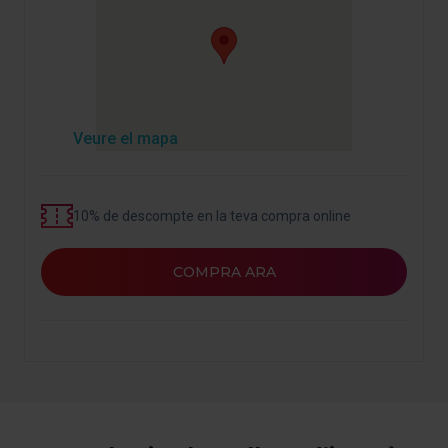
personalització, perquè permeten recordar les teves
opcions de navegació (com ara l’idioma) i milloren la teva
experiència d’usuari.
Les cookies necessàries són imprescindibles per al
funcionament del web i, per tant, si no les acceptes, no
pots començar a navegar-hi. Només pots consultar la
Veure el mapa
nostra
Política de cookies
.
En qualsevol moment de la navegació en aquest web,
pots modificar la teva selecció de cookies anant a l’opció
10% de descompte en la teva compra online
“Gestor de cookies”, que trobaràs al menú de la part
inferior del web.
COMPRA ARA