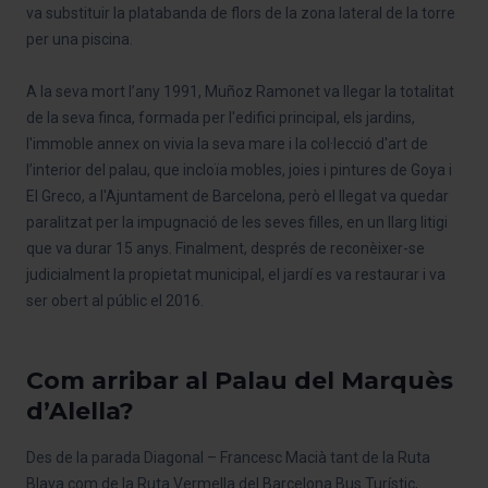
va substituir la platabanda de flors de la zona lateral de la torre
per una piscina.
A la seva mort l’any 1991, Muñoz Ramonet va llegar la totalitat
de la seva finca, formada per l'edifici principal, els jardins,
l'immoble annex on vivia la seva mare i la col·lecció d'art de
l’interior del palau, que incloïa mobles, joies i pintures de Goya i
El Greco, a l'Ajuntament de Barcelona, però el llegat va quedar
paralitzat per la impugnació de les seves filles, en un llarg litigi
que va durar 15 anys. Finalment, després de reconèixer-se
judicialment la propietat municipal, el jardí es va restaurar i va
ser obert al públic el 2016.
Com arribar al Palau del Marquès
d’Alella?
Des de la parada Diagonal – Francesc Macià tant de la Ruta
Blava com de la Ruta Vermella del Barcelona Bus Turístic,