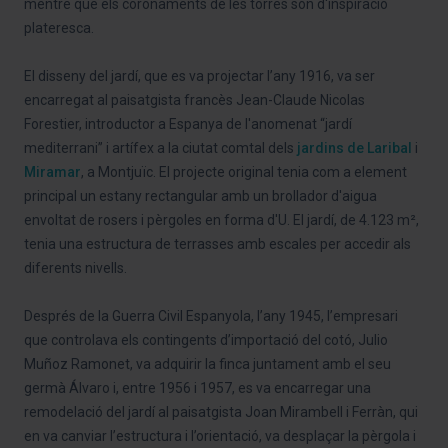
mentre que els coronaments de les torres són d'inspiració
plateresca.
El disseny del jardí, que es va projectar l’any 1916, va ser
encarregat al paisatgista francès Jean-Claude Nicolas
Forestier, introductor a Espanya de l'anomenat “jardí
mediterrani” i artífex a la ciutat comtal dels
jardins de Laribal
i
Miramar
, a Montjuïc. El projecte original tenia com a element
principal un estany rectangular amb un brollador d'aigua
envoltat de rosers i pèrgoles en forma d'U. El jardí, de 4.123 m²,
tenia una estructura de terrasses amb escales per accedir als
diferents nivells.
Després de la Guerra Civil Espanyola, l’any 1945, l’empresari
que controlava els contingents d’importació del cotó, Julio
Muñoz Ramonet, va adquirir la finca juntament amb el seu
germà Álvaro i, entre 1956 i 1957, es va encarregar una
remodelació del jardí al paisatgista Joan Mirambell i Ferràn, qui
en va canviar l’estructura i l’orientació, va desplaçar la pèrgola i