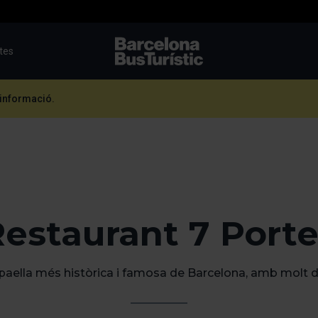
utes
TMB-OCI
 informació.
estaurant 7 Port
paella més històrica i famosa de Barcelona, amb molt d