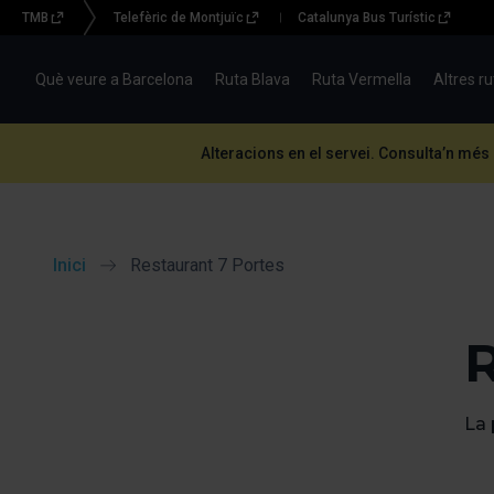
TMB
Telefèric de Montjuïc
Catalunya Bus Turístic
Menu
topbar
Què veure a Barcelona
Ruta Blava
Ruta Vermella
Altres r
(BBT)
Alteracions en el servei. Consulta’n més
Inici
Restaurant 7 Portes
R
La 