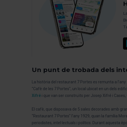
H
L
B
T
Un punt de trobada dels intel
La història del restaurant 7 Portes es remunta a l’a
"Cafè de les 7 Portes", un local ubicat en un dels edif
Xifré
i que van ser construïts per Josep Xifré i Cases,
El cafè, que disposava de 5 sales decorades amb grans m
"Restaurant 7 Portes" l’any 1929, quan la família More
periodistes, intel·lectuals i polítics. Durant aquesta