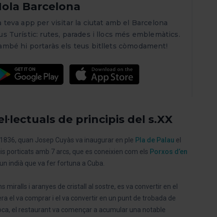
ola Barcelona
a teva app per visitar la ciutat amb el Barcelona
us Turístic: rutes, parades i llocs més emblemàtics.
ambé hi portaràs els teus bitllets còmodament!
·lectuals de principis del s.XX
ny 1836, quan Josep Cuyàs va inaugurar en ple
Pla de Palau
el
icis porticats amb 7 arcs, que es coneixien com els
Porxos d’en
 un indià que va fer fortuna a Cuba.
iralls i aranyes de cristall al sostre, es va convertir en el
ra el va comprar i el va convertir en un punt de trobada de
 època, el restaurant va començar a acumular una notable