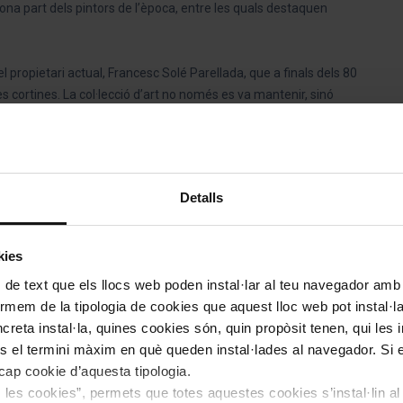
bona part dels pintors de l’època, entre les quals destaquen
 propietari actual, Francesc Solé Parellada, que a finals dels 80
i les cortines. La col·lecció d’art no només es va mantenir, sinó
ar de dibuixos i quadres que recorren els gairebé dos segles de
l, entre ells Alexander Fleming, i multitud de personalitats
 Allen, García Lorca, Orson Welles i fins i tot el mateix Che
Detalls
kies
 de text que els llocs web poden instal·lar al teu navegador amb d
unya
, de la
Ruta Vermella
del Barcelona Bus Turístic us deixa
nformem de la tipologia de cookies que aquest lloc web pot instal·
reta instal·la, quines cookies són, quin propòsit tenen, qui les i
és el termini màxim en què queden instal·lades al navegador. Si 
a cap cookie d’aquesta tipologia.
es les cookies”, permets que totes aquestes cookies s’instal·lin a