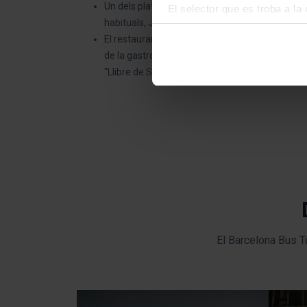
Un dels plats més populars de la carta és l’arròs
El selector que es troba a la 
habituals, Juli Parellada, es feia servir l’arròs a
d’aquella classe.
El restaurant és un dels clàssics de la cuina cat
Un cop hagis marcat les teves
de la gastronomia del país. Per això publiquen els
cookies de la tipologia que h
"Llibre de Sent Soví", del segle XIV. Els llibres
perquè permeten recordar les 
Les cookies necessàries són i
començar a navegar-hi. Nomé
En qualsevol moment de la na
de cookies”, que trobaràs al 
El Barcelona Bus Tu