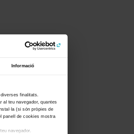
Informació
iverses finalitats.
lar al teu navegador, quantes
nstal·la (si són pròpies de
el panell de cookies mostra
l teu navegador.