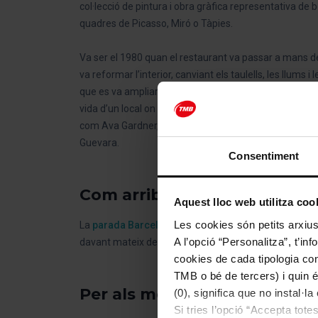
col·lecció de pintura i obra gràfica representativa de 
quadres de Picasso, Miró o Tàpies.
Va ser el 1980 quan el restaurant va passar a mans del
va reformar l’interior, canviant els taulells, les llums 
que es va ampliar i s’hi van afegir més de mig centen
vida d’un local on s’han assegut més de 50 premis Nobe
com Ava Gardner, Plácido Domingo, Salvador Dalí, Woody
Guevara.
Consentiment
Com arribar al Set Portes?
Aquest lloc web utilitza coo
Les cookies són petits arxius
La
parada Barceloneta - Museu d'Història de Catal
A l’opció “Personalitza”, t’i
davant mateix del restaurant.
cookies de cada tipologia conc
TMB o bé de tercers) i quin 
Per als més curiosos
(0), significa que no instal·l
Si tries l’opció “Accepta tot