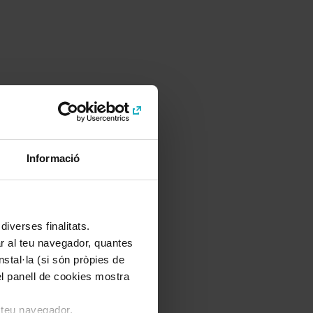
Informació
iverses finalitats.
lar al teu navegador, quantes
nstal·la (si són pròpies de
el panell de cookies mostra
l teu navegador.