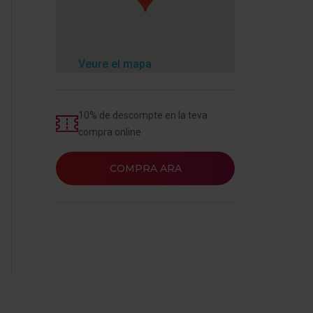
Veure el mapa
10% de descompte en la teva
compra online
COMPRA ARA