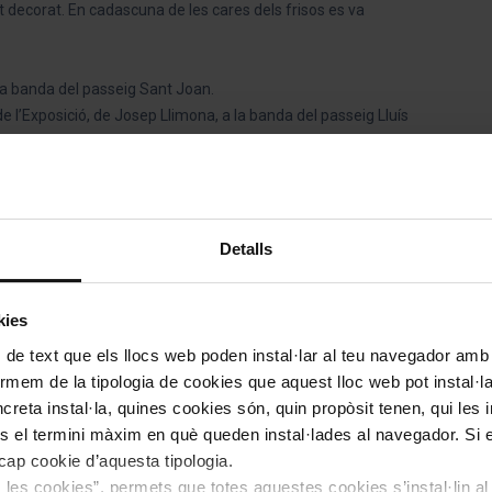
 decorat. En cadascuna de les cares dels frisos es va
la banda del passeig Sant Joan.
 l’Exposició, de Josep Llimona, a la banda del passeig Lluís
Comerç, a un lateral.
 lateral.
 ser esculpides per Manuel Fuxà i Pere Carbonell.
Detalls
f?
kies
ella
del Barcelona Bus Turístic, podeu entrar al
Parc de la
 de text que els llocs web poden instal·lar al teu navegador amb d
ís Companys, al final del quan trobareu l’arc.
nformem de la tipologia de cookies que aquest lloc web pot instal·
reta instal·la, quines cookies són, quin propòsit tenen, qui les i
és el termini màxim en què queden instal·lades al navegador. Si 
a cap cookie d’aquesta tipologia.
es les cookies”, permets que totes aquestes cookies s’instal·lin a
'Arc de Triomf s’utilitzi com a meta d’algunes de les curses