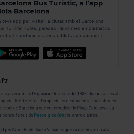
arcelona Bus Turístic, a l’app
ola Barcelona
a teva app per visitar la ciutat amb el Barcelona
us Turístic: rutes, parades i llocs més emblemàtics.
ambé hi portaràs els teus bitllets còmodament!
mf?
ta al recinte de l’Exposició Universal del 1888, donant accés al
vinguda de 50 metres d’amplada on destaquen les balustrades
nicipal de Barcelona que va remodelar la Plaça Catalunya, va
els bancs-fanals de
Passeig de Gràcia
, entre d’altres.
tat per l’arquitecte Josep Vilaseca, que va dissenyar un arc