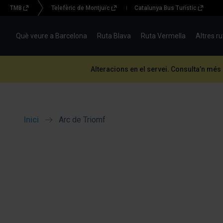
TMB
Telefèric de Montjuïc
Catalunya Bus Turístic
Menu
topbar
Què veure a Barcelona
Ruta Blava
Ruta Vermella
Altres r
(BBT)
Alteracions en el servei. Consulta’n més
Inici
Arc de Triomf