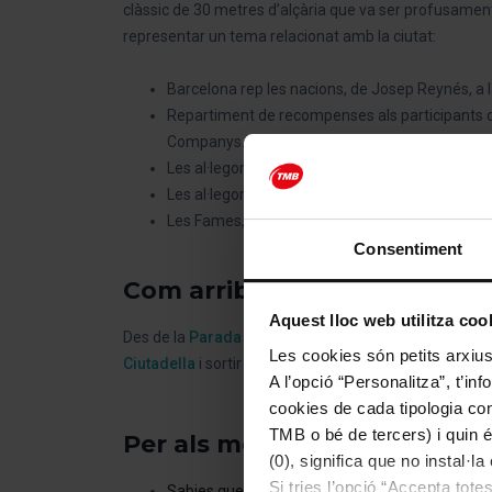
clàssic de 30 metres d’alçària que va ser profusament
representar un tema relacionat amb la ciutat:
Barcelona rep les nacions, de Josep Reynés, a 
Repartiment de recompenses als participants de
Companys.
Les al·legories de la Indústria, l’Agricultura i el 
Les al·legories de les Ciències i les Arts, a l’altre
Les Fames, figures alades dels contraforts, van
Consentiment
Com arribar a l’Arc de Triom
Aquest lloc web utilitza coo
Des de la
Parada Port Olímpic - Zoo
de la
Ruta Verm
Les cookies són petits arxius
Ciutadella
i sortir per la porta que dóna al Passeig Llu
A l’opció “Personalitza”, t’i
cookies de cada tipologia conc
TMB o bé de tercers) i quin 
Per als més curiosos
(0), significa que no instal·l
Si tries l’opció “Accepta tot
Sabies que
: Actualment, és molt habitual que l