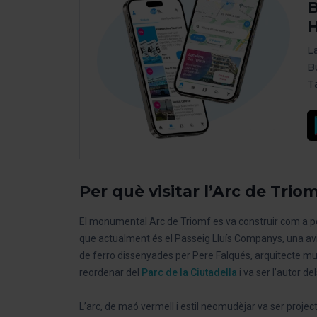
B
H
L
B
T
Per què visitar l’Arc de Trio
El monumental Arc de Triomf es va construir com a por
que actualment és el Passeig Lluís Companys, una a
de ferro dissenyades per Pere Falqués, arquitecte mu
reordenar del
Parc de la Ciutadella
i va ser l’autor d
L’arc, de maó vermell i estil neomudèjar va ser projec