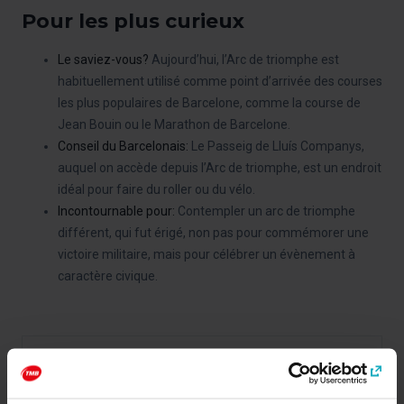
Pour les plus curieux
Le saviez-vous?
Aujourd’hui, l’Arc de triomphe est
habituellement utilisé comme point d’arrivée des courses
les plus populaires de Barcelone, comme la course de
Jean Bouin ou le Marathon de Barcelone.
Conseil du Barcelonais:
Le Passeig de Lluís Companys,
auquel on accède depuis l’Arc de triomphe, est un endroit
idéal pour faire du roller ou du vélo.
Incontournable pour:
Contempler un arc de triomphe
différent, qui fut érigé, non pas pour commémorer une
victoire militaire, mais pour célébrer un évènement à
caractère civique.
Catégories
Art et culture