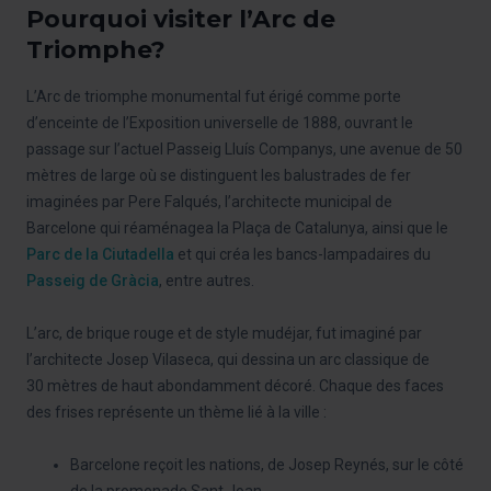
Pourquoi visiter l’Arc de
Triomphe?
L’Arc de triomphe monumental fut érigé comme porte
d’enceinte de l’Exposition universelle de 1888, ouvrant le
passage sur l’actuel Passeig Lluís Companys, une avenue de 50
mètres de large où se distinguent les balustrades de fer
imaginées par Pere Falqués, l’architecte municipal de
Barcelone qui réaménagea la Plaça de Catalunya, ainsi que le
Parc de la Ciutadella
et qui créa les bancs-lampadaires du
Passeig de Gràcia
, entre autres.
L’arc, de brique rouge et de style mudéjar, fut imaginé par
l’architecte Josep Vilaseca, qui dessina un arc classique de
30 mètres de haut abondamment décoré. Chaque des faces
des frises représente un thème lié à la ville :
Barcelone reçoit les nations, de Josep Reynés, sur le côté
de la promenade Sant Joan.