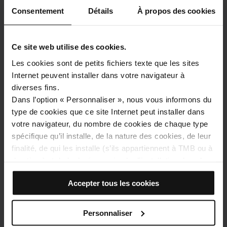
Consentement
Détails
À propos des cookies
Comment se rendre à: Arc de triomphe
Ce site web utilise des cookies.
Adresse
Les cookies sont de petits fichiers texte que les sites
Passeig de Lluís Companys
Internet peuvent installer dans votre navigateur à
Barcelona
diverses fins.
Dans l’option « Personnaliser », nous vous informons du
type de cookies que ce site Internet peut installer dans
votre navigateur, du nombre de cookies de chaque type
spécifique qu’il installe, de la nature des cookies, de leur
finalité, de qui les installe (s’ils appartiennent à TMB ou à
des tiers) et de la durée maximale d’installation dans le
navigateur. Si le tableau des cookies affiche (0), cela
Accepter tous les cookies
signifie qu’il n’installe aucun cookie de ce type.
Voir la carte
Si vous choisissez l’option « Accepter tous les cookies »,
vous autorisez l’installation de tous ces cookies dans
Personnaliser
votre navigateur.