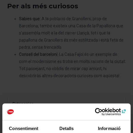
Per als més curiosos
Sabies que:
A la població de Granollers, prop de
Barcelona, també existeix una Casa de la Papallona que
s'assembla molt a la del carrer Llançà, tot i que la
papallona de Granollers és més estilitzada i està feta de
pedra, sense trencadís.
Consell del barceloní:
La Casa Fajol és un exemple de
com el modernisme es troba en molts racons de la ciutat.
Tot passejant, no oblidis de mirar cap amunt, hi
descobriràs altres decoracions curioses com aquesta!
Categories
Museus i història
Art i cultura
Consentiment
Detalls
Informació