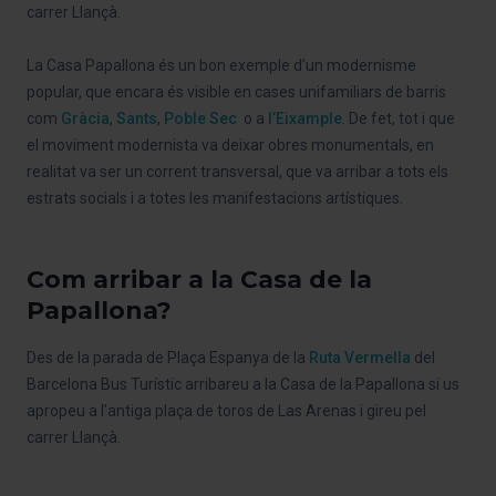
carrer Llançà.
La Casa Papallona és un bon exemple d’un modernisme
popular, que encara és visible en cases unifamiliars de barris
com
Gràcia
,
Sants
,
Poble Sec
o a
l’Eixample
. De fet, tot i que
el moviment modernista va deixar obres monumentals, en
realitat va ser un corrent transversal, que va arribar a tots els
estrats socials i a totes les manifestacions artístiques.
Com arribar a la Casa de la
Papallona?
Des de la parada de Plaça Espanya de la
Ruta Vermella
del
Barcelona Bus Turístic arribareu a la Casa de la Papallona si us
apropeu a l’antiga plaça de toros de Las Arenas i gireu pel
carrer Llançà.