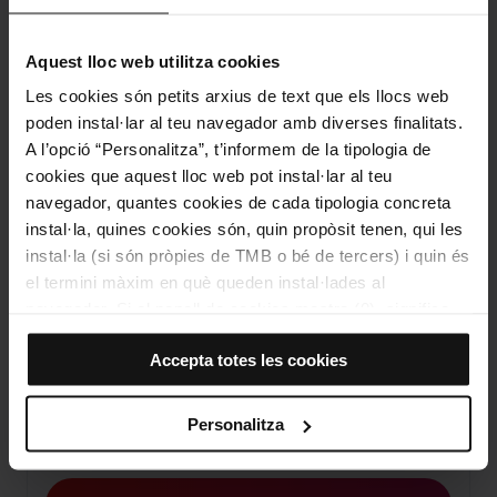
Com arribar a: Casa Fajol - Casa de la Papallona
Adreça
Aquest lloc web utilitza cookies
Carrer de Llança, 20
Les cookies són petits arxius de text que els llocs web
Barcelona
poden instal·lar al teu navegador amb diverses finalitats.
A l’opció “Personalitza”, t’informem de la tipologia de
cookies que aquest lloc web pot instal·lar al teu
navegador, quantes cookies de cada tipologia concreta
instal·la, quines cookies són, quin propòsit tenen, qui les
instal·la (si són pròpies de TMB o bé de tercers) i quin és
el termini màxim en què queden instal·lades al
navegador. Si el panell de cookies mostra (0), significa
que no instal·la cap cookie d’aquesta tipologia.
Veure el mapa
Accepta totes les cookies
Si tries l’opció “Accepta totes les cookies”, permets que
totes aquestes cookies s’instal·lin al teu navegador.
El selector que es troba a la dreta de cada tipologia de
Personalitza
cookies permet indicar si vols que s’instal·lin o no les
10% de descompte en la teva compra online
cookies d’aquella classe.
Un cop hagis marcat les teves preferències, has de fer