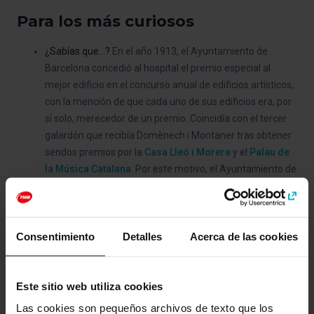
Para los más curiosos
¿Sabías que...?
En el año 1913, el Ayuntamiento de
Barcelona concedió al hospital el premio especial al
mejor edificio en el concurso anual de edificios artísticos,
con la mención de que cada uno de sus edificios era, por
sí solo, merecedor de un premio. Coincidía con el tercer
galardón que recibía Domènech i Montaner tras obtener
sendos premios por la
Casa Lleó i Morera
y el
Palau de
la Música Catalana
. Por este motivo, el Ayuntamiento de
Barcelona le otorgó la Medalla de Oro de la institución.
Consejo del barcelonés:
Un programa específico de
visitas para escuelas y familias permite conocer y
Consentimiento
Detalles
Acerca de las cookies
aprender a valorar esta joya arquitectónica.
Imprescindible para:
Recorrer décadas de ciencia,
historia y arquitectura de Barcelona en un solo día.
Este sitio web utiliza cookies
Las cookies son pequeños archivos de texto que los