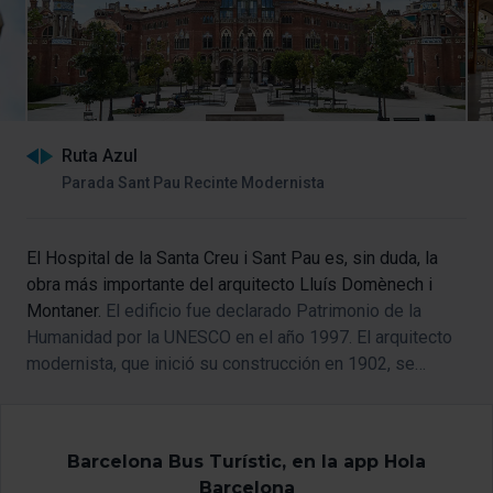
Ruta Azul
Parada Sant Pau Recinte Modernista
El Hospital de la Santa Creu i Sant Pau es, sin duda, la
obra más importante del arquitecto Lluís Domènech i
Montaner.
El edificio fue declarado Patrimonio de la
Humanidad por la UNESCO en el año 1997. El arquitecto
modernista, que inició su construcción en 1902, se
inspiró en los centros hospitalarios más modernos de
Europa. Domènech i Montaner quería erigir un centro
sanitario donde los enfermos pudieran pasear y no se
Barcelona Bus Turístic, en la app Hola
sintieran enclaustrados. El resultado fue un conjunto de
Barcelona