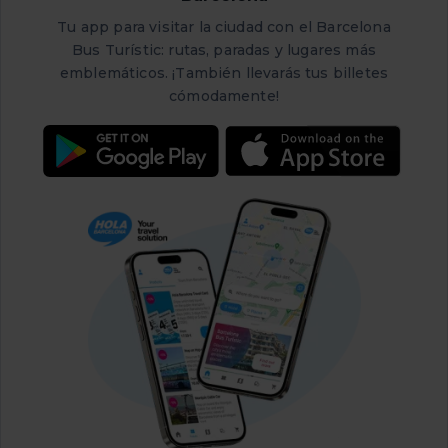
pabellones de arquitectura y ornamentación modernista,
rodeados de jardines y conectados entre sí por una
Tu app para visitar la ciudad con el Barcelona
trama de túneles subterráneos.
Bus Turístic: rutas, paradas y lugares más
emblemáticos. ¡También llevarás tus billetes
cómodamente!