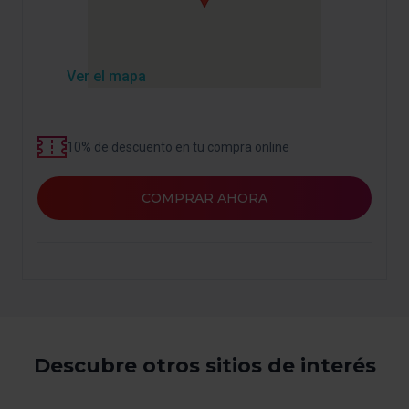
de personalización, porque permiten recordar tus
opciones de navegación (como el idioma) y mejoran tu
experiencia de usuario.
Ver el mapa
Las cookies necesarias son imprescindibles para el
funcionamiento de la web y, por tanto, si no las aceptas,
no puedes empezar a navegar. Solo puedes consultar
10% de descuento en tu compra online
nuestra
Política de cookies
.
En cualquier momento de la navegación en esta web,
podrás modificar tu selección de cookies seleccionando
COMPRAR AHORA
la opción “Gestor de cookies”, que encontrarás en el
menú de la parte inferior de la web.
Descubre otros sitios de interés