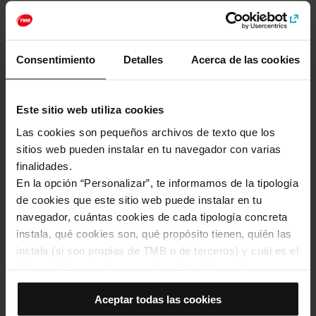
Categorías
Arte y cultura
Museos e historia
Consentimiento
Detalles
Acerca de las cookies
Cómo llegar a: Antiguo Mercado de El Born. El
Este sitio web utiliza cookies
Born Centro de Cultura y Memoria
Las cookies son pequeños archivos de texto que los
Dirección
sitios web pueden instalar en tu navegador con varias
Plaça Comercial, 12
finalidades.
Barcelona
En la opción “Personalizar”, te informamos de la tipología
de cookies que este sitio web puede instalar en tu
navegador, cuántas cookies de cada tipología concreta
instala, qué cookies son, qué propósito tienen, quién las
instala (si son propias de TMB o de terceros) y cuál es el
plazo máximo en el que quedan instaladas en tu
navegador. Si el panel de cookies muestra (0), significa
Aceptar todas las cookies
que no instala ninguna cookie de esta tipología.