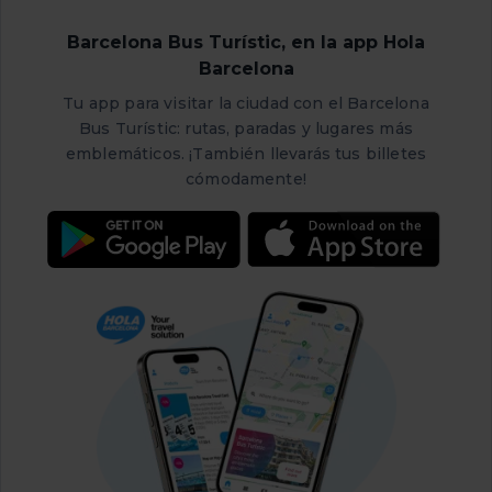
Sucesión.
Barcelona Bus Turístic, en la app Hola
Si queréis visitar el Born Centro Cultural, echad un
Barcelona
vistazo a los diferentes
itinerarios
que ofrecen. Hay
Tu app para visitar la ciudad con el Barcelona
algunos enfocados en la historia del barrio de la Ribera,
Bus Turístic: rutas, paradas y lugares más
en las tabernas y hostales de 1700, o en la vida nocturna
emblemáticos. ¡También llevarás tus billetes
del barrio, entre otros.
cómodamente!