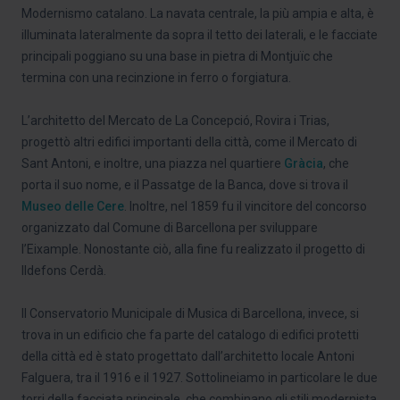
Modernismo catalano. La navata centrale, la più ampia e alta, è
illuminata lateralmente da sopra il tetto dei laterali, e le facciate
principali poggiano su una base in pietra di Montjuïc che
termina con una recinzione in ferro o forgiatura.
L’architetto del Mercato de La Concepció, Rovira i Trias,
progettò altri edifici importanti della città, come il Mercato di
Sant Antoni, e inoltre, una piazza nel quartiere
Gràcia
, che
porta il suo nome, e il Passatge de la Banca, dove si trova il
Museo delle Cere
. Inoltre, nel 1859 fu il vincitore del concorso
organizzato dal Comune di Barcellona per sviluppare
l’Eixample. Nonostante ciò, alla fine fu realizzato il progetto di
Ildefons Cerdà.
Il Conservatorio Municipale di Musica di Barcellona, invece, si
trova in un edificio che fa parte del catalogo di edifici protetti
della città ed è stato progettato dall’architetto locale Antoni
Falguera, tra il 1916 e il 1927. Sottolineiamo in particolare le due
torri della facciata principale, che combinano gli stili modernista