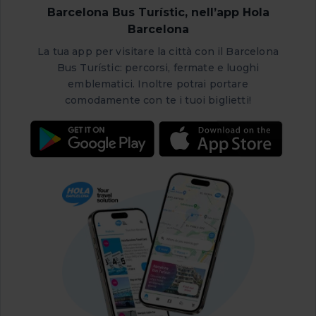
il 1927. In esso, l’influenza modernista può ancora
Barcelona Bus Turístic, nell’app Hola
essere osservata, anche se predomina lo stile
Barcelona
noucentista.
La tua app per visitare la città con il Barcelona
Bus Turístic: percorsi, fermate e luoghi
emblematici. Inoltre potrai portare
comodamente con te i tuoi biglietti!