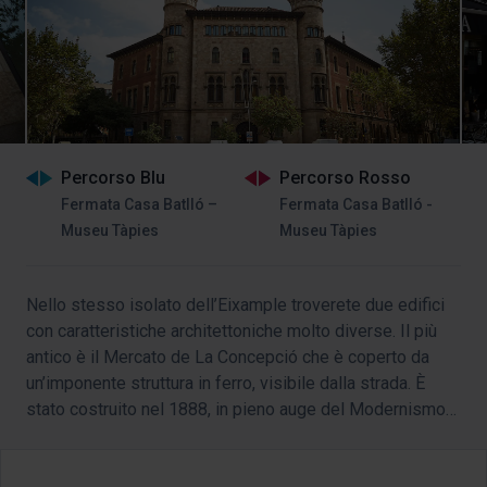
Percorso Blu
Percorso Rosso
Fermata Casa Batlló –
Fermata Casa Batlló -
Museu Tàpies
Museu Tàpies
Nello stesso isolato dell’Eixample troverete due edifici
con caratteristiche architettoniche molto diverse. Il più
antico è il Mercato de La Concepció che è coperto da
un’imponente struttura in ferro, visibile dalla strada. È
stato costruito nel 1888, in pieno auge del Modernismo
catalano. Molto vicino, si trova il Conservatorio
Municipale di Musica, che è stato progettato tra il 1916 e