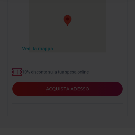
suggeriamo di selezionare i cookie di personalizzazione,
perché consentono di ricordare le tue opzioni di
navigazione (come la lingua) e migliorare la tua
esperienza utente.
I cookie necessari sono essenziali per il funzionamento
del sito web, per questo, se non li accetti, non potrai
iniziare a navigarvi. Puoi consultare la nostra
Politica sui
Vedi la mappa
cookie
.
In qualsiasi momento durante la navigazione su questo
sito web, potrai modificare la selezione dei cookie
10% disconto sulla tua spesa online
andando all'opzione "Gestione cookie", che troverai nel
menu nella parte inferiore del sito.
ACQUISTA ADESSO