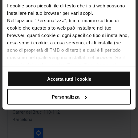
I cookie sono piccoli file di testo che i siti web possono
installare nel tuo browser per vari scopi.
Nell'opzione "Personalizza", ti informiamo sul tipo di
Sito web
cookie che questo sito web può installare nel tuo
http://www.cmmb.cat
browser, quanti cookie di ogni specifico tipo si installano,
cosa sono i cookie, a cosa servono, chi li installa (se
sono di proprietà di TMB o di terzi) e qual è il periodo
Categorie
massimo nel quale vengono installati nel browser. Se il
Gaudí e il Modernismo catalano
pannello dei cookie mostra (0), significa che non si
installa alcun cookie di questo tipo.
Accetta tutti i cookie
Se scegli l'opzione "Accetta tutti i cookie", consenti
Come arrivare a: Conservatorio di Musica –
l'installazione di tutti questi cookie nel tuo browser.
Mercato de La Concepció
Alla destra di ogni tipo di cookie trovi un selettore che ti
Personalizza
permette di indicare se desideri installare o meno quella
Indirizzo
categoria.
Carrer del Bruc, 110-112
Dopo aver indicato tutte le tue preferenze, clicca su
Barcelona
“Seleziona e configura”. In questo modo, verranno
installati unicamente i cookie della categoria. Ti