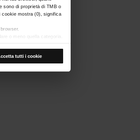
(se sono di proprietà di TMB o
i cookie mostra (0), significa
o browser.
allare o meno quella categoria.
verranno installati
ne, perché consentono di
ccetta tutti i cookie
tti, non potrai iniziare a
ne dei cookie andando