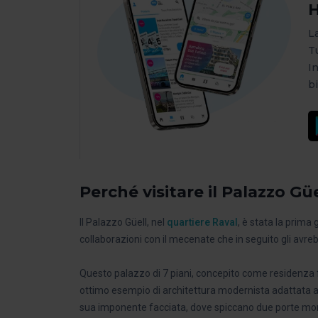
H
L
T
I
bi
Perché visitare il Palazzo Gü
Il Palazzo Güell, nel
quartiere Raval
, è stata la prima
collaborazioni con il mecenate che in seguito gli av
Questo palazzo di 7 piani, concepito come residenza fam
ottimo esempio di architettura modernista adattata al
sua imponente facciata, dove spiccano due porte mon