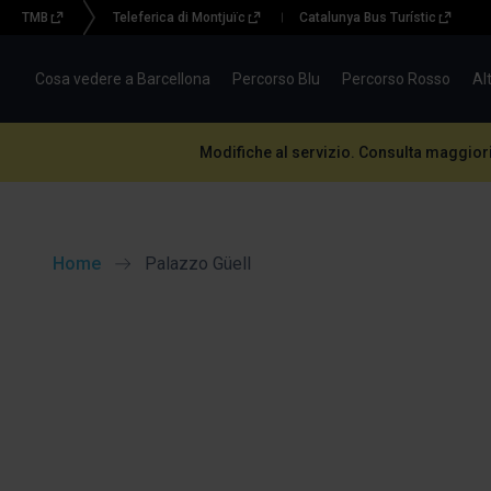
TMB
Teleferica di Montjuïc
Catalunya Bus Turístic
Menu
topbar
Cosa vedere a Barcellona
Percorso Blu
Percorso Rosso
Al
(BBT)
Modifiche al servizio. Consulta maggior
Home
Palazzo Güell