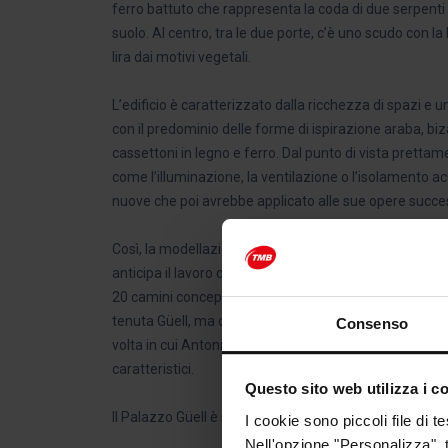
ferro battuto che rappresenta la coda di due serpenti c
suolo. Al centro, tra le due porte, c’è uno scudo con la 
lira dai motivi vegetali.
L’edificio è caratterizzato dalla ricchezza di spazi e u
con il predominio delle forme di ispirazione araba, bizan
cassettoni in legno e ferro. Dal punto di vista prettam
come l’illuminazione, la ventilazione o l’isolamento 
nuove che poi avrebbe applicato alle sue opere succe
Così, la modellazione delle superfici di transizione tra
anticipa il lavoro con superfici ricurve delle volte della
20 camini concepiti come sculture, un tipo di trattam
tenuta Güell, ma che è evidente soprattutto nella
Ped
Consenso
volta in cui Antoni Gaudí usò il trencadís, un rivestime
caratteristici.
Questo sito web utilizza i c
Il Palazzo Güell è stato dichiarato Patrimonio Mondia
I cookie sono piccoli file di 
Nell'opzione "Personalizza", 