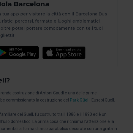
ola Barcelona
a tua app per visitare la città con il Barcelona Bus
urístic: percorsi, fermate e luoghi emblematici.
noltre potrai portare comodamente con te i tuoi
glietti!
ell?
 grande costruzione di Antoni Gaudí e una delle prime
rebbe commissionato la costruzione del
Park Güell
: Eusebi Güell.
iliare dei Güell, fu costruito tra il 1886 e il 1890 ed è un
l’uso domestico. La prima cosa che richiama l’attenzione è la
umentali a forma di arco parabolico decorate con una grata in