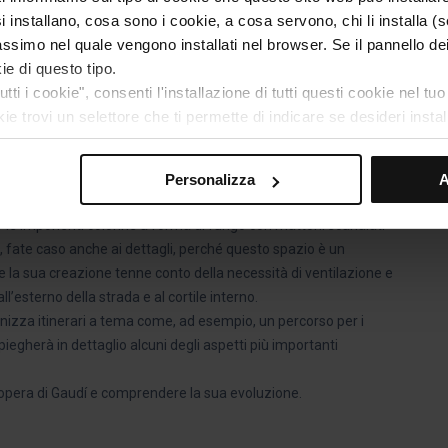
si installano, cosa sono i cookie, a cosa servono, chi li installa 
ll?
massimo nel quale vengono installati nel browser. Se il pannello de
ie di questo tipo.
Rosso
del Barcelona Bus Turístic potete passeggiare lungo
Les
tti i cookie", consenti l'installazione di tutti questi cookie nel tu
ve si trova il Palazzo Güell.
okie trovi un selettore che ti permette di indicare se desideri inst
ue preferenze, clicca su “Seleziona e configura”. In questo modo, 
egoria. Ti suggeriamo di selezionare i cookie di personalizzazio
Personalizza
A
vigazione (come la lingua) e migliorare la tua esperienza utente.
iali per il funzionamento del sito web, per questo, se non li acce
r le imponenti colonne a forma di fungo con mattoni scanalati
 nostra
Politica sui cookie
.
, fate caso anche ai dettagli, perché questo spazio è un
 la navigazione su questo sito web, potrai modificare la selezio
e la sua creazione tenne conto della necessità di ventilazione e
 che troverai nel menu nella parte inferiore del sito.
l’esterno della strada e al cortile interno.
anizza itinerari a tema come, ad esempio, un percorso per i
piegherà in dettaglio alcuni degli aspetti più importanti
’opera di Gaudí e comprendere la sua evoluzione.