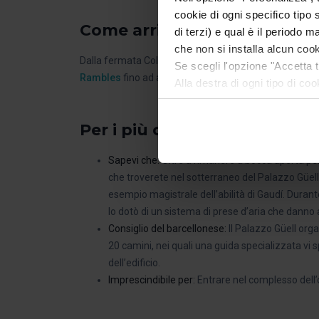
cookie di ogni specifico tipo 
Come arrivare al Palazzo Güe
di terzi) e qual è il periodo 
che non si installa alcun cook
Dalla fermata Colón – Museu Marítim del
Percorso 
Se scegli l'opzione "Accetta tu
Rambles
fino ad arrivare a Carrer Nou de la Rambla, do
Alla destra di ogni tipo di co
Dopo aver indicato tutte le t
unicamente i cookie della cat
Per i più curiosi
ricordare le tue opzioni di na
I cookie necessari sono essenz
Sapevi che:
Oltre a rimanere a bocca aperta pe
navigarvi. Puoi consultare la
che troverete nel sotterraneo del Palazzo Güell
In qualsiasi momento durante
esempio magistrale dell’abilità di Gaudí. Durant
all'opzione "Gestione cookie",
lo dotò di un sistema di prese d’aria che danno al
Consiglio del barcellonese:
Il Palazzo Güell org
20 camini, nei quali una guida specializzata vi s
dell’edificio.
Imprescindibile per:
Entrare nel complesso dell