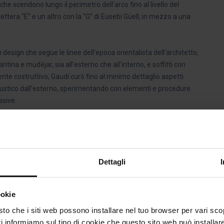
he scendono lungo il perimetro dell’arco fino al livello del
lettera “E” e un altro con la “G” di Eusebi Güell, in mezzo a una
n design che segue le linee dell’epoca orientalista dell’architetto,
tina e mudéjar, sia all’esterno che all’interno, e soffitti con
ente costruttivo, Gaudí curò fino al minimo dettaglio aspetti
acustico dall’esterno, sperimentando con elementi e procedure
ssive.
 gli archi parabolici e le colonne di marmo nella sala principale
 Colonia Güell e della
Sagrada Família
. Sul tetto ci sono
ento che ha un chiaro precedente nella
Casa Vicens
e nella
rera
e nella
Casa Batlló
. Nel Palazzo Güell fu anche la prima
Dettagli
nto irregolare a mosaico che finì per essere uno dei suoi tratti
ookie
le dell’UNESCO nel 1984.
testo che i siti web possono installare nel tuo browser per vari sco
ti informiamo sul tipo di cookie che questo sito web può installar