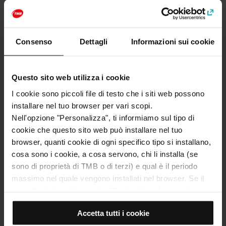
Categorie
Gaudí e il Modernismo catalano
Consenso
Dettagli
Informazioni sui cookie
Musei e storia
Questo sito web utilizza i cookie
Come arrivare a: Museo del Modernismo
catalano di Barcellona
I cookie sono piccoli file di testo che i siti web possono
installare nel tuo browser per vari scopi.
Indirizzo
Nell'opzione "Personalizza", ti informiamo sul tipo di
Carrer de Balmes, 48
cookie che questo sito web può installare nel tuo
Barcelona
browser, quanti cookie di ogni specifico tipo si installano,
cosa sono i cookie, a cosa servono, chi li installa (se
sono di proprietà di TMB o di terzi) e qual è il periodo
massimo nel quale vengono installati nel browser. Se il
pannello dei cookie mostra (0), significa che non si
installa alcun cookie di questo tipo.
Accetta tutti i cookie
Se scegli l'opzione "Accetta tutti i cookie", consenti