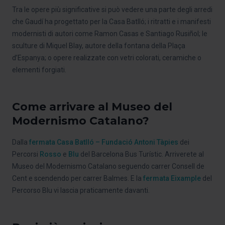
Tra le opere più significative si può vedere una parte degli arredi
che Gaudí ha progettato per la Casa Batlló; i ritratti e i manifesti
modernisti di autori come Ramon Casas e Santiago Rusiñol; le
sculture di Miquel Blay, autore della fontana della Plaça
d’Espanya; o opere realizzate con vetri colorati, ceramiche o
elementi forgiati.
Come arrivare al Museo del
Modernismo Catalano?
Dalla
fermata Casa Batlló – Fundació Antoni Tàpies
dei
Percorsi
Rosso
e
Blu
del Barcelona Bus Turístic. Arriverete al
Museo del Modernismo Catalano seguendo carrer Consell de
Cent e scendendo per carrer Balmes. E la
fermata Eixample
del
Percorso Blu vi lascia praticamente davanti.