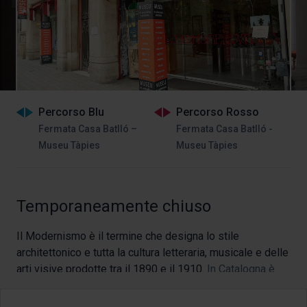
Percorso Blu
Percorso Rosso
Fermata Casa Batlló –
Fermata Casa Batlló -
Museu Tàpies
Museu Tàpies
Temporaneamente chiuso
Il Modernismo è il termine che designa lo stile
architettonico e tutta la cultura letteraria, musicale e delle
arti visive prodotte tra il 1890 e il 1910.
In Catalogna è
stato anche un movimento politico che ha definito la
società catalana alla fine del secolo. Se volete saperne