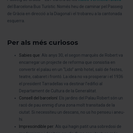
del Barcelona Bus Turístic. Només heu de caminar pel Passeig
de Gràcia en direcció a la Diagonal i el trobareu a la cantonada
esquerra.
Per als més curiosos
Sabies que
: Als anys 30, el segon marquès de Robert va
encarregar un projecte de reforma que consistia en
convertir el palau en un “Lido” amb hotel, saló de festes,
teatre, cabaret i frontó. La idea no va prosperar i el 1936
el president Tarradellas va destinar l’edifici al
Departament de Cultura de la Generalitat.
Consell del barceloní
: Els jardins del Palau Robert són un
racó de pau enmig d’una zona molt transitada de la
ciutat. Si necessiteu un descans, no us ho penseu i aneu-
hi.
Imprescindible
per
: Als qui hagin patit una sobredosi de