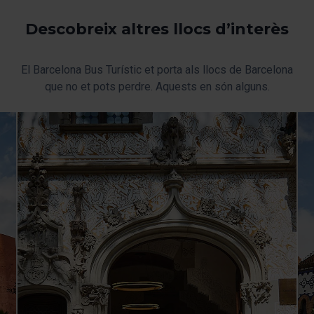
“Gestor de cookies”, que trobaràs al menú de la part
inferior del web.
Descobreix altres llocs d’interès
El Barcelona Bus Turístic et porta als llocs de Barcelona
que no et pots perdre. Aquests en són alguns.