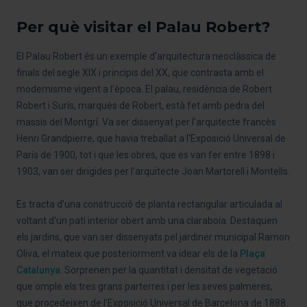
Per què visitar el Palau Robert?
El Palau Robert és un exemple d'arquitectura neoclàssica de
finals del segle XIX i principis del XX, que contrasta amb el
modernisme vigent a l’època. El palau, residència de Robert
Robert i Surís, marquès de Robert, està fet amb pedra del
massís del Montgrí. Va ser dissenyat per l'arquitecte francès
Henri Grandpierre, que havia treballat a l'Exposició Universal de
París de 1900, tot i que les obres, que es van fer entre 1898 i
1903, van ser dirigides per l'arquitecte Joan Martorell i Montells.
Es tracta d’una construcció de planta rectangular articulada al
voltant d'un pati interior obert amb una claraboia. Destaquen
els jardins, que van ser dissenyats pel jardiner municipal Ramon
Oliva, el mateix que posteriorment va idear els de la
Plaça
Catalunya
. Sorprenen per la quantitat i densitat de vegetació
que omple els tres grans parterres i per les seves palmeres,
que procedeixen de l’Exposició Universal de Barcelona de 1888.