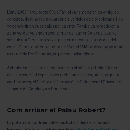
L’any 2003 l’arquitecta Sílvia Farriol va remodelar les antigues
cotxeres, destinades a guardar els vehicles dels propietaris, i les
va convertir en dues sales polivalents. També va remodelar la
zona verda i va enderrocar el mur del carrer Còrsega, que va
ser substituït per una reixa que permet veure el jardí des del
carrer. El mobiliari va ser obra de Miguel Milá i el disseny va anar
a càrrec de Bet Figueras, arquitecta paisatgista.
Actualment, els jardins estan oberts al públic i el Palau Robert
acull un centre d'exposicions amb quatre sales, un espai per a
conferències, el Centre d'Informació de Catalunya i l'Oficina de
Turisme de Catalunya a Barcelona.
Com arribar al Palau Robert?
Es pot arribar fàcilment al Palau Robert des de la parada
Passeig de Gràcia – La Pedrera de les
Rutes Vermella
i
Blava