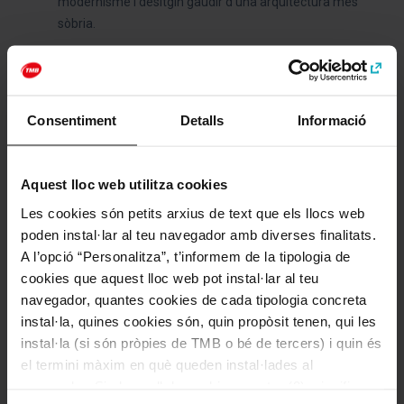
modernisme i desitgin gaudir d’una arquitectura més
sòbria.
Lloc web
Consentiment
Detalls
Informació
http://palaurobert.gencat.cat
Categories
Aquest lloc web utilitza cookies
Art i cultura
Les cookies són petits arxius de text que els llocs web
poden instal·lar al teu navegador amb diverses finalitats.
A l’opció “Personalitza”, t’informem de la tipologia de
cookies que aquest lloc web pot instal·lar al teu
Com arribar a: Palau Robert
navegador, quantes cookies de cada tipologia concreta
Adreça
instal·la, quines cookies són, quin propòsit tenen, qui les
Passeig de Gràcia, 107
instal·la (si són pròpies de TMB o bé de tercers) i quin és
Barcelona
el termini màxim en què queden instal·lades al
navegador. Si el panell de cookies mostra (0), significa