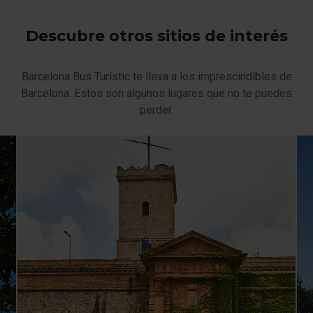
En cualquier momento de la navegación en esta web,
podrás modificar tu selección de cookies seleccionando
Descubre otros sitios de interés
la opción “Gestor de cookies”, que encontrarás en el
menú de la parte inferior de la web.
Barcelona Bus Turístic te lleva a los imprescindibles de
Barcelona. Estos son algunos lugares que no te puedes
perder.