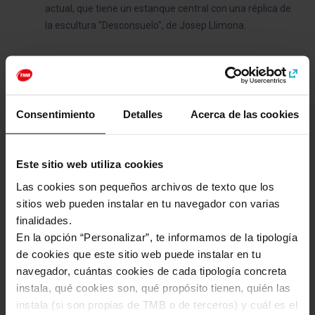
actual, que tiene un estanque central con una réplica de
la escultura "Desconsuelo", de Josep Llimona.
Página web
https://www.parlament.cat
Consentimiento
Detalles
Acerca de las cookies
Categorías
Este sitio web utiliza cookies
Arte y cultura
Parques y miradores
Las cookies son pequeños archivos de texto que los
sitios web pueden instalar en tu navegador con varias
finalidades.
Cómo llegar a: Parlamento de Cataluña
En la opción “Personalizar”, te informamos de la tipología
de cookies que este sitio web puede instalar en tu
Dirección
navegador, cuántas cookies de cada tipología concreta
Parc De La Ciutadella, s/n
instala, qué cookies son, qué propósito tienen, quién las
Barcelona
instala (si son propias de TMB o de terceros) y cuál es el