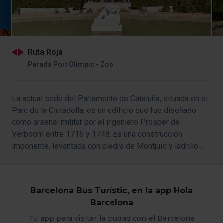
Ruta Roja
Parada Port Olímpic - Zoo
La actual sede del Parlamento de Cataluña, situada en el
Parc de la Ciutadella, es un edificio que fue diseñado
como arsenal militar por el ingeniero Prosper de
Verboom entre 1716 y 1748. Es una construcción
imponente, levantada con piedra de Montjuïc y ladrillo
rojo, estructurada en dos robustas naves en forma de
cruz, que permiten la creación de 4 patios interiores.
Sobre el pabellón central de las naves se alza una
Barcelona Bus Turístic, en la app Hola
cúpula. Exteriormente, destacan los arcos que forman un
Barcelona
porche en la planta baja.
Tu app para visitar la ciudad con el Barcelona