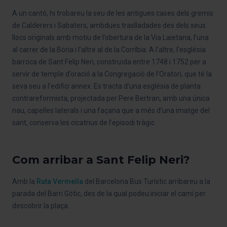
A un cantó, hi trobareu la seu de les antigues cases dels gremis
de Calderers i Sabaters, ambdues traslladades des dels seus
llocs originals amb motiu de l’obertura de la Via Laietana, l’una
al carrer de la Bòria i l’altre al de la Corríbia. A l’altre, l’església
barroca de Sant Felip Neri, construïda entre 1748 i 1752 per a
servir de temple d’oració a la Congregació de l’Oratori, que té la
seva seu a l’edifici annex. Es tracta d’una església de planta
contrareformista, projectada per Pere Bertran, amb una única
nau, capelles laterals i una façana que a més d’una imatge del
sant, conserva les cicatrius de l’episodi tràgic.
Com arribar a Sant Felip Neri?
Amb la
Ruta Vermella
del Barcelona Bus Turístic arribareu a la
parada del Barri Gòtic, des de la qual podeu iniciar el camí per
descobrir la plaça.