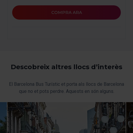
pots començar a navegar-hi. Només pots consultar la
nostra
Política de cookies
.
COMPRA ARA
En qualsevol moment de la navegació en aquest web,
pots modificar la teva selecció de cookies anant a l’opció
“Gestor de cookies”, que trobaràs al menú de la part
inferior del web.
Descobreix altres llocs d’interès
El Barcelona Bus Turístic et porta als llocs de Barcelona
que no et pots perdre. Aquests en són alguns.