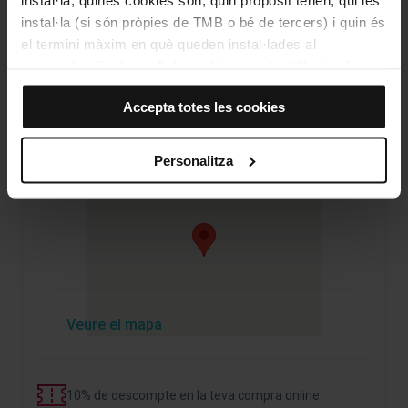
instal·la (si són pròpies de TMB o bé de tercers) i quin és
Com arribar a: Plaça Sant Felip Neri
el termini màxim en què queden instal·lades al
navegador. Si el panell de cookies mostra (0), significa
Adreça
que no instal·la cap cookie d’aquesta tipologia.
Plaça de Sant Felip Neri
Accepta totes les cookies
Si tries l’opció “Accepta totes les cookies”, permets que
Barcelona
totes aquestes cookies s’instal·lin al teu navegador.
El selector que es troba a la dreta de cada tipologia de
Personalitza
cookies permet indicar si vols que s’instal·lin o no les
cookies d’aquella classe.
Un cop hagis marcat les teves preferències, has de fer
clic sobre “Selecciona i configura”. Així, s’instal·laran
només les cookies de la tipologia que hagis seleccionat
prèviament. Et suggerim que seleccionis les cookies de
personalització, perquè permeten recordar les teves
Veure el mapa
opcions de navegació (com ara l’idioma) i milloren la teva
experiència d’usuari.
Les cookies necessàries són imprescindibles per al
funcionament del web i, per tant, si no les acceptes, no
10% de descompte en la teva compra online