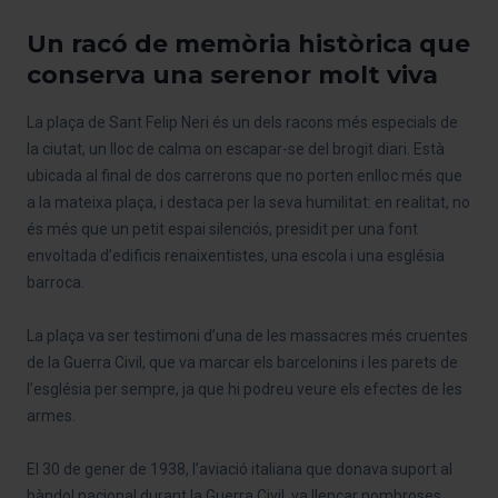
Un racó de memòria històrica que
conserva una serenor molt viva
La plaça de Sant Felip Neri és un dels racons més especials de
la ciutat, un lloc de calma on escapar-se del brogit diari. Està
ubicada al final de dos carrerons que no porten enlloc més que
a la mateixa plaça, i destaca per la seva humilitat: en realitat, no
és més que un petit espai silenciós, presidit per una font
envoltada d’edificis renaixentistes, una escola i una església
barroca.
La plaça va ser testimoni d’una de les massacres més cruentes
de la Guerra Civil, que va marcar els barcelonins i les parets de
l’església per sempre, ja que hi podreu veure els efectes de les
armes.
El 30 de gener de 1938, l’aviació italiana que donava suport al
bàndol nacional durant la Guerra Civil, va llençar nombroses