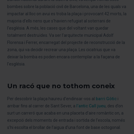
bombes sobre la població civil de Barcelona, una de les quals va
impactar al lloc on avui es troba la plaça i provocant 42 morts, la
majoria d’ells nens que s’havien refugiat al soterrani de
l’església. A més, les cases que del voltant van quedar
totalment destruïdes. Va ser l’arquitecte municipal Adolf
Florensa i Ferrer, encarregat del projecte de reconstrucció de la
zona, qui va decidir recrear una plaça. Les cicatrius que va
deixar la bomba es poden encara contemplar a la façana de
l’església.
Un racó que no tothom coneix
Per descobrir la plaça haureu d’endinsar-vos al
barri Gòtic
i
arribar fins al carrer de Sant Sever, a
l’antic Call jueu
, des d’on
surt un carreró que acaba en una placeta d’aire romàntic on, a
excepció dels moments de entrada i sortida de l’escola, només
s’hi escolta el brollar de l’aigua d’una font de base octogonal.