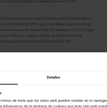
 con ábside poligonal y capillas laterales entre los
un enorme campanario octogonal, destaca sobre la portalada un
do en el incendio de 1936 y que Josep Maria Jujol reconstruyó
los rosetones de los monasterios de Pedralbes y de Sant Cugat.
ectado en 1967 por Joaquim de Ros i de Ramis durante la
cultura gótica de la Virgen María, del siglo XIV.
 ocupaba una de las encantadoras plazas del entorno.
cipal de la iglesia, es un espacio llano situado entre dos rieras y
 poniente, y que se caracterizaba por un pino singular. Cuando
uara su recuerdo, el cual todavía existía en el momento de la
Detalles
 atravesó el tronco con una bayoneta, acabando con él. Más
l, que se plantó en el año 1985.
s
del Pi estaba en el espacio que hoy ocupa la plaza de Sant
hivos de texto que los sitios web pueden instalar en tu navegad
 esta placita de ambiente bohemio, donde cada semana se reúnen
te informamos de la tipología de cookies que este sitio web pued