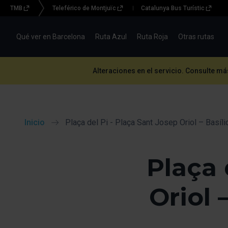
TMB
Teleférico de Montjuïc
Catalunya Bus Turístic
Menu
topbar
Qué ver en Barcelona
Ruta Azul
Ruta Roja
Otras rutas
(BBT)
Alteraciones en el servicio. Consulte m
Inicio
Plaça del Pi - Plaça Sant Josep Oriol – Basíli
Plaça 
Oriol 