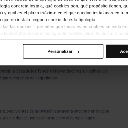
s una escultura a Ángel Guimerà de Josep Cardona i Furró, el
ogía concreta instala, qué cookies son, qué propósito tienen, qui
te acoge la sede del Institut Agrícola Català de Sant Isidre, y
) y cuál es el plazo máximo en el que quedan instaladas en tu n
de los edificios de la plaza, una estatua de Sant Josep Oriol.
a que no instala ninguna cookie de esta tipología.
todas las cookies”, permites que todas estas cookies se instalen
a la derecha de cada tipología de cookies permite indicar si quie
el Pi?
s preferencias, debes hacer clic en “Seleccionar y configurar”. 
elona Bus Turístico podrás pasear por el barrio y llegar hasta la
Personalizar
Ace
hayas seleccionado previamente. Te sugerimos que selecciones 
iten recordar tus opciones de navegación (como el idioma) y me
traréis la Casa de los Tenderos Revendedores, un edificio del
mprescindibles para el funcionamiento de la web y, por tanto, si
ofusa decoración de esgrafiados.
des consultar nuestra
Política de cookies
.
avegación en esta web, podrás modificar tu selección de cooki
ntrarás en el menú de la parte inferior de la web.
s supervivientes de la invasión sarracena encontró en la copa
ual se le dedicó una capillita que con el tiempo llegó a