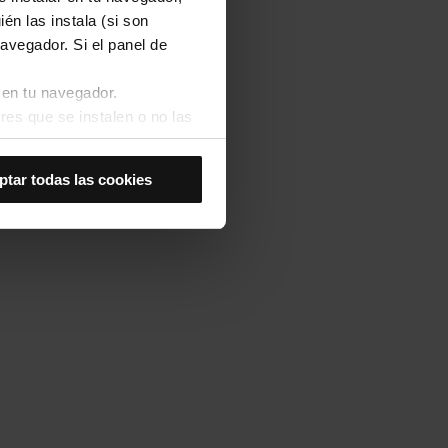
én las instala (si son
avegador. Si el panel de
 en tu navegador.
res que se instalen o no las
Así se instalarán solo las
ptar todas las cookies
las cookies de
joran tu experiencia de
 no las aceptas, no puedes
es seleccionando la opción