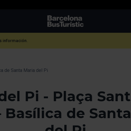
TMB-OCI
ás información.
ca de Santa Maria del Pi
del Pi - Plaça San
– Basílica de Sant
del Pi