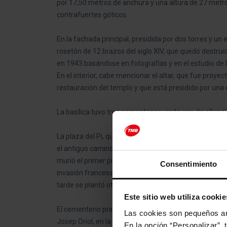
por 17,50 metros de anchura y una altura de 27 metros,
contrafuertes góticos.
En la fachada principal, presidida por dos torres y 
rosetón de 12 brazos del siglo XIV, que quedó destrui
en 1943 basándose en fotografías y en el estudio de 
En el interior, cabe mencionar el altar, que fue proy
restauración del templo y que está presidido por una es
La basílica tuvo tres cementerios, cada uno de ellos
La plaza del Pi, que se encuentra junto a la puerta prin
el antiguo camino romano que salía de la ciudad hacia
murió el primer pino, se sustituyó por otro que perpet
Consentimiento
invasión francesa, cuando un soldado napoleónico le
tarde se plantó otro pino, y otro, hasta llegar al actua
Este sitio web utiliza cookie
El cementerio principal de la Basílica de Santa María 
Las cookies son pequeños arc
Josep Oriol, en la fachada lateral de la iglesia. En
En la opción “Personalizar”, 