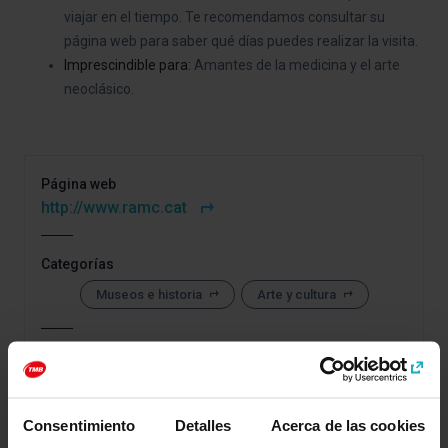
viajar en el tiempo. Te recomendamos consultar su
página web para saber qué días puedes realizar la visita.
Imprescindible para:
Amantes de la medicina y el arte
neoclásico.
Página web
http://www.ramc.cat
Categorías
Museos e historia
Arte y cultura
Cómo llegar a: Real Academia de Medicina de
Cataluña
Consentimiento
Detalles
Acerca de las cookies
Dirección