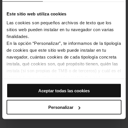
Carrer del Carme, 47
Barcelona
Este sitio web utiliza cookies
Las cookies son pequeños archivos de texto que los
sitios web pueden instalar en tu navegador con varias
finalidades.
En la opción “Personalizar”, te informamos de la tipología
de cookies que este sitio web puede instalar en tu
navegador, cuántas cookies de cada tipología concreta
instala, qué cookies son, qué propósito tienen, quién las
instala (si son propias de TMB o de terceros) y cuál es el
Ver el mapa
plazo máximo en el que quedan instaladas en tu
navegador. Si el panel de cookies muestra (0), significa
Aceptar todas las cookies
que no instala ninguna cookie de esta tipología.
10% de descuento en tu compra online
Si eliges la opción “Aceptar todas las cookies”, permites
que todas estas cookies se instalen en tu navegador.
Personalizar
El selector que se encuentra a la derecha de cada
COMPRAR AHORA
tipología de cookies permite indicar si quieres que se
instalen o no las cookies de esa clase.