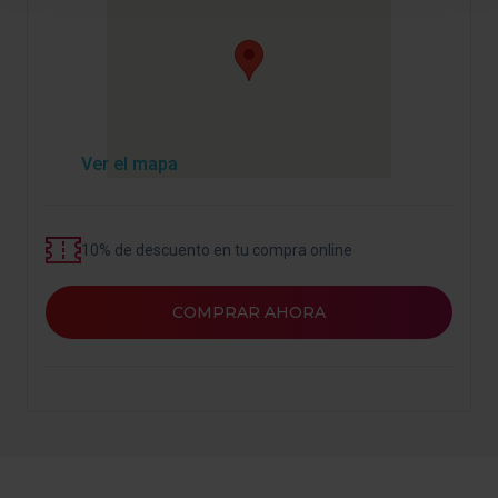
solo las cookies de la tipología que hayas seleccionado
previamente. Te sugerimos que selecciones las cookies
de personalización, porque permiten recordar tus
opciones de navegación (como el idioma) y mejoran tu
experiencia de usuario.
Las cookies necesarias son imprescindibles para el
Ver el mapa
funcionamiento de la web y, por tanto, si no las aceptas,
no puedes empezar a navegar. Solo puedes consultar
nuestra
Política de cookies
.
En cualquier momento de la navegación en esta web,
10% de descuento en tu compra online
podrás modificar tu selección de cookies seleccionando
la opción “Gestor de cookies”, que encontrarás en el
COMPRAR AHORA
menú de la parte inferior de la web.