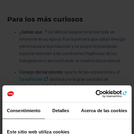
Para los más curiosos
¿Sabías que...?
La fábrica Casaramona fue todo un
referente en su época. Fue la primera que utilizó energía
eléctrica para la producción y se proyectó prestando
especial atención a las condiciones higiénicas de los
trabajadores y aprovechando al máximo la luz natural.
Consejo del barcelonés:
aparte de las exposiciones, el
CaixaForum
destaca por la gran cantidad de
actividades culturales, de ocio y educativas que
organiza.
Imprescindible para:
los interesados en la vertiente más
Consentimiento
Detalles
Acerca de las cookies
cultural y social de Barcelona.
Este sitio web utiliza cookies