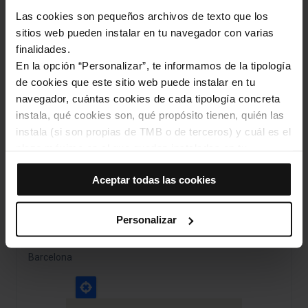
Página web
Las cookies son pequeños archivos de texto que los
https://caixaforum.org/es/barcelona/home
sitios web pueden instalar en tu navegador con varias
finalidades.
En la opción “Personalizar”, te informamos de la tipología
Categorías
de cookies que este sitio web puede instalar en tu
Museos e historia
Arte y cultura
navegador, cuántas cookies de cada tipología concreta
instala, qué cookies son, qué propósito tienen, quién las
Gaudí y el modernismo
instala (si son propias de TMB o de terceros) y cuál es el
Actividades para niños
plazo máximo en el que quedan instaladas en tu
navegador. Si el panel de cookies muestra (0), significa
Aceptar todas las cookies
que no instala ninguna cookie de esta tipología.
Cómo llegar a: CaixaForum Barcelona
Si eliges la opción “Aceptar todas las cookies”, permites
que todas estas cookies se instalen en tu navegador.
Personalizar
Dirección
El selector que se encuentra a la derecha de cada
Av. de Francesc Ferrer i Guàrdia, 6-8
tipología de cookies permite indicar si quieres que se
Barcelona
instalen o no las cookies de esa clase.
Una vez que hayas marcado tus preferencias, debes
hacer clic en “Seleccionar y configurar”. Así se instalarán