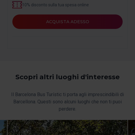
del sito web, per questo, se non li accetti, non potrai
10% disconto sulla tua spesa online
iniziare a navigarvi. Puoi consultare la nostra
Politica sui
cookie
.
ACQUISTA ADESSO
In qualsiasi momento durante la navigazione su questo
sito web, potrai modificare la selezione dei cookie
andando all'opzione "Gestione cookie", che troverai nel
menu nella parte inferiore del sito.
Scopri altri luoghi d'interesse
Il Barcelona Bus Turístic ti porta agli imprescindibili di
Barcellona. Questi sono alcuni luoghi che non ti puoi
perdere.