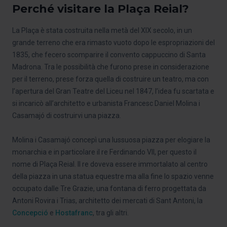
Perché visitare la Plaça Reial?
La Plaça è stata costruita nella metà del XIX secolo, in un
grande terreno che era rimasto vuoto dopo le espropriazioni del
1835, che fecero scomparire il convento cappuccino di Santa
Madrona. Tra le possibilità che furono prese in considerazione
per il terreno, prese forza quella di costruire un teatro, ma con
l’apertura del Gran Teatre del Liceu nel 1847, l’idea fu scartata e
si incaricò all’architetto e urbanista Francesc Daniel Molina i
Casamajó di costruirvi una piazza.
Molina i Casamajó concepì una lussuosa piazza per elogiare la
monarchia e in particolare il re Ferdinando VII, per questo il
nome di Plaça Reial. Il re doveva essere immortalato al centro
della piazza in una statua equestre ma alla fine lo spazio venne
occupato dalle Tre Grazie, una fontana di ferro progettata da
Antoni Rovira i Trias, architetto dei mercati di Sant Antoni, la
Concepció
e
Hostafranc
, tra gli altri.