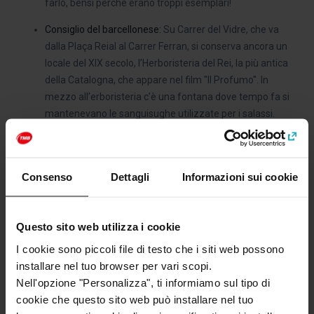
farlo, bensì perché erano troppi esemplari!
Consiglio del barcellonese:
Su Carrer del Vidre, che va
dalla Plaça Reial al Carrer Ferran, si conserva ancora un
locale del XIX secolo, l’Herboristeria del Rei, la più antica
della Catalogna, che appare nel film "Il Profumo". In
mezzo all’erboristeria c’è una fontana dove tempo fa si
mantenevano le sanguisughe utilizzate per i salassi.
Inoltre, la colonna di marmo in fondo al centro è rifinita da
un busto di Linné, un medico e botanico svedese del
XVIII secolo.
Consenso
Dettagli
Informazioni sui cookie
Imprescindibile per:
Vivere la vita notturna del centro di
Barcellona, dato che la piazza è circondata da bar,
ristoranti e discoteche.
Questo sito web utilizza i cookie
I cookie sono piccoli file di testo che i siti web possono
installare nel tuo browser per vari scopi.
Nell'opzione "Personalizza", ti informiamo sul tipo di
Categorie
cookie che questo sito web può installare nel tuo
Quartieri e piazze