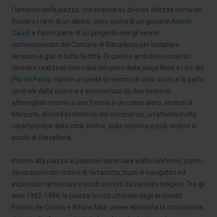
I lampioni della piazza, con braccia su diverse altezze come se
fossero i rami di un albero, sono opera di un giovane
Antoni
Gaudí
e fanno parte di un progetto che gli venne
commissionato dal Comune di Barcellona per installare
lampioni a gas in tutta la città. Di questo ambizioso incarico
vennero realizzati solo i due lampioni della plaça Reial e i tre del
Pla de Palau
. Hanno un piede di marmo di color scuro e la parte
centrale della colonna è sormontata da due serpenti
attorcigliati intorno a una freccia e un casco alato, simboli di
Mercurio, divinità protettrice del commercio, un’attività molto
caratteristica della città. Inoltre, sulla colonna si può vedere lo
scudo di Barcellona.
Intorno alla piazza si possono osservare edifici uniformi, portici,
decorazioni con motivi di terracotta, busti di navigatori ed
esploratori americani e scudi sorretti da bambini indigeni. Tra gli
anni 1982-1984, la piazza fu ristrutturata dagli architetti
Federic de Correa e Alfons Milà, venne eliminata la circolazione