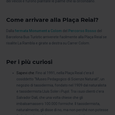
dei veicoli e furono piantate le palme che la circondano.
Come arrivare alla Plaça Reial?
Dalla
fermata Monument a Colom
del
Percorso Rosso
del
Barcelona Bus Turístic arriverete facilmente alla Plaça Reial se
risalite La Rambla e girate a destra su Carrer Colom.
Per i più curiosi
Sapevi che:
Fino al 1991, nella Plaça Reial c’era il
cosiddetto “Museo Pedagogico di Scienze Naturali”, un
negozio di tassidermia, fondato nel 1909 dal naturalista
e tassidermista Lluís Soler i Pujol. Tra i suoi clienti c’era
Salvador Dalí, che una volta chiese che gli
imbalsamassero 100.000 formiche. Il tassidermista,
naturalmente, gli disse di no, ma non perché non potesse