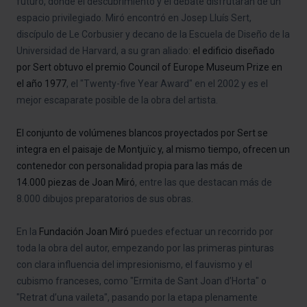
futuro, donde el descubrimiento y el debate disfrutaran de un
espacio privilegiado. Miró encontró en Josep Lluís Sert,
discípulo de Le Corbusier y decano de la Escuela de Diseño de la
Universidad de Harvard, a su gran aliado:
el edificio diseñado
por Sert obtuvo el premio Council of Europe Museum Prize en
el año 1977
, el "Twenty-five Year Award" en el 2002 y es el
mejor escaparate posible de la obra del artista.
El conjunto de volúmenes blancos proyectados por Sert se
integra en el paisaje de Montjuïc y, al mismo tiempo, ofrecen un
contenedor con personalidad propia para las más de
14.000 piezas de Joan Miró
, entre las que destacan más de
8.000 dibujos preparatorios de sus obras.
En la
Fundación Joan Miró
puedes efectuar un recorrido por
toda la obra del autor, empezando por las primeras pinturas
con clara influencia del impresionismo, el fauvismo y el
cubismo franceses, como "Ermita de Sant Joan d’Horta" o
"Retrat d’una vaileta", pasando por la etapa plenamente