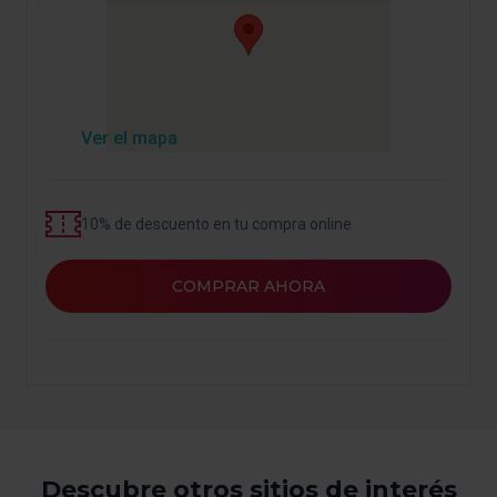
previamente. Te sugerimos que selecciones las cookies
de personalización, porque permiten recordar tus
opciones de navegación (como el idioma) y mejoran tu
experiencia de usuario.
Las cookies necesarias son imprescindibles para el
Ver el mapa
funcionamiento de la web y, por tanto, si no las aceptas,
no puedes empezar a navegar. Solo puedes consultar
nuestra
Política de cookies
.
10% de descuento en tu compra online
En cualquier momento de la navegación en esta web,
podrás modificar tu selección de cookies seleccionando
COMPRAR AHORA
la opción “Gestor de cookies”, que encontrarás en el
menú de la parte inferior de la web.
Descubre otros sitios de interés