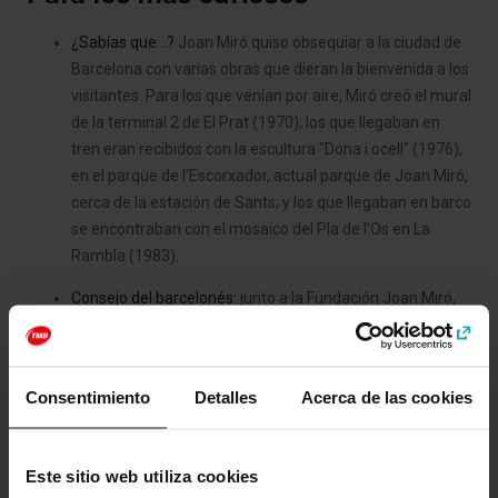
¿Sabías que...?
Joan Miró quiso obsequiar a la ciudad de
Barcelona con varias obras que dieran la bienvenida a los
visitantes. Para los que venían por aire, Miró creó el mural
de la terminal 2 de El Prat (1970); los que llegaban en
tren eran recibidos con la escultura "Dona i ocell"
(1976),
en el parque de l’Escorxador, actual parque de Joan Miró,
cerca de la estación de Sants; y los que llegaban en barco
se encontraban con el mosaico del Pla de l’Os en La
Rambla (1983).
Consejo del barcelonés:
junto a la Fundación Joan Miró,
encontrarás unos jardines que fueron el primer parque
público de la montaña de Montjuïc. Son los
Jardines de
Laribal
. ¡Visítalos!
Consentimiento
Detalles
Acerca de las cookies
Imprescindible para:
admiradores de Miró y de Sert,
amantes de la arquitectura de formas puras y de la
conjunción de arquitectura y arte contemporáneo.
Este sitio web utiliza cookies