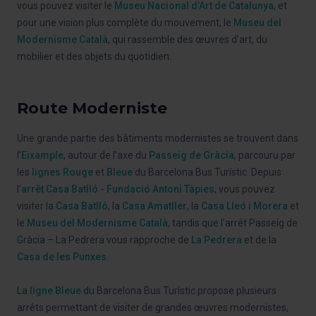
vous pouvez visiter le
Museu Nacional d’Art de Catalunya
, et
pour une vision plus complète du mouvement, le
Museu del
Modernisme Català
, qui rassemble des œuvres d’art, du
mobilier et des objets du quotidien.
Route Moderniste
Une grande partie des bâtiments modernistes se trouvent dans
l’
Eixample
, autour de l’axe du
Passeig de Gràcia
, parcouru par
les
lignes Rouge
et
Bleue
du Barcelona Bus Turístic. Depuis
l’
arrêt Casa Batlló - Fundació Antoni Tàpies
, vous pouvez
visiter la
Casa Batlló
, la
Casa Amatller
, la
Casa Lleó i Morera
et
le
Museu del Modernisme Català
, tandis que l’arrêt Passeig de
Gràcia – La Pedrera vous rapproche de
La Pedrera
et de la
Casa de les Punxes
.
La
ligne Bleue
du Barcelona Bus Turístic propose plusieurs
arrêts permettant de visiter de grandes œuvres modernistes,