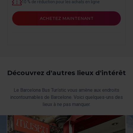
(telles que la langue) et d’améliorer votre expérience
10 % de réduction pour les achats en ligne
utilisateur.
Les cookies nécessaires sont essentiels au
ACHETEZ MAINTENANT
fonctionnement du site Internet et, par conséquent, si
vous ne les acceptez pas, vous ne pourrez pas y
naviguer. Vous pouvez seulement consulter notre
politique de cookies
.
À tout moment de la navigation sur ce site, vous pouvez
modifier votre sélection de cookies en vous rendant dans
l’option « Gestionnaire de cookies », que vous trouverez
Découvrez d'autres lieux d'intérêt
dans le menu en bas du site.
Le Barcelona Bus Turístic vous amène aux endroits
incontournables de Barcelone. Voici quelques-uns des
lieux à ne pas manquer.