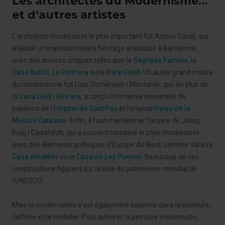
Les architectes du Modernisme...
et d’autres artistes
L’architecte moderniste le plus important fut Antoni Gaudí, qui
a laissé un impressionnant héritage artistique à Barcelone,
avec des œuvres uniques telles que la
Sagrada Família
, la
Casa Batlló
,
La Pedrera
ou le
Park Güell
. Un autre grand maître
du modernisme fut Lluís Domènech i Montaner, qui, en plus de
la
Casa Lleó i Morera
, a conçu l’immense ensemble de
pavillons de l’
Hôpital de Sant Pau
et l’original
Palau de la
Música Catalana
. Enfin, il faut mentionner l’œuvre de Josep
Puig i Cadafalch, qui a souvent combiné le style moderniste
avec des éléments gothiques d’Europe du Nord, comme dans la
Casa Amatller
ou la
Casa de Les Punxes
. Beaucoup de ces
constructions figurent sur la liste du patrimoine mondial de
l’UNESCO.
Mais le modernisme s’est également exprimé dans la peinture,
l’affiche et le mobilier. Pour admirer la peinture moderniste,