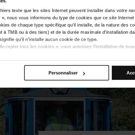
ies.
emblématiques de Barcelone, mais aussi les tradi
époque de l’année.
hiers texte que les sites Internet peuvent installer dans votre na
 », nous vous informons du type de cookies que ce site Internet 
es de chaque type spécifique qu’il installe, de la nature des cook
ent à TMB ou à des tiers) et de la durée maximale d’installation da
En savoir plus
signifie qu’il n’installe aucun cookie de ce type.
 Accepter tous les cookies », vous autorisez l’installation de to
e chaque type de cookies vous permet d’indiquer si vous souhai
Personnaliser
Acc
rences, cliquez sur « Sélectionner et configurer ». De cette man
ment sélectionné seront installés. Nous vous suggérons de sél
mettent de se souvenir de vos options de navigation (telles que la
 essentiels au fonctionnement du site Internet et, par conséquen
naviguer. Vous pouvez seulement consulter notre
politique de c
on sur ce site, vous pouvez modifier votre sélection de cookies 
 que vous trouverez dans le menu en bas du site.