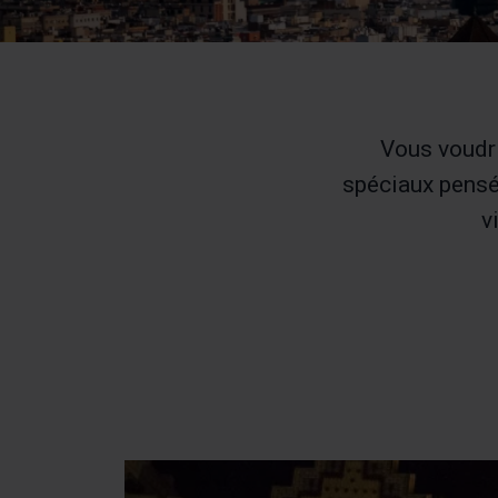
Vous voudri
spéciaux pensés
v