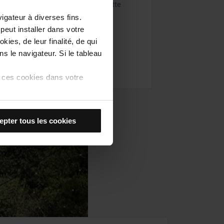
tions et les secrets ayant trait à cette
vigateur à diverses fins.
peut installer dans votre
ies, de leur finalité, de qui
ns le navigateur. Si le tableau
us ces cookies dans votre
tez ou non que des cookies
epter tous les cookies
ière, seuls les cookies du
ectionner les cookies de
 langue) et d’améliorer votre
t, si vous ne les acceptez
ookies
.
en vous rendant dans l’option