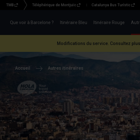
TMB
Téléphérique de Montjuïc
Catalunya Bus Turístic
Menu
topbar
Que voir à Barcelone ?
Itinéraire Bleu
Itinéraire Rouge
Autr
(BBT)
Modifications du service. Consultez plus
Accueil
Autres itinéraires
Hola Barcelona, your
travel solution