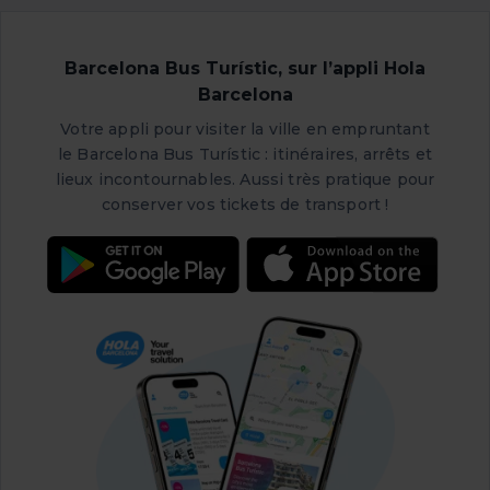
Ce grand musée en verre et aluminium blanc inonde de
lumière le Raval et abrite des œuvres allant du milieu du
XXe siècle jusqu’à aujourd’hui.
Barcelona Bus Turístic, sur l’appli Hola
Barcelona
Sa construction a marqué la concrétisation de deux
Votre appli pour visiter la ville en empruntant
grands rêves : réunir les collections d’art contemporain
le Barcelona Bus Turístic : itinéraires, arrêts et
en un seul espace, à l’image du MoMA de New York, et
lieux incontournables. Aussi très pratique pour
apporter lumière, air et espaces publics ouverts au
conserver vos tickets de transport !
quartier du Raval.