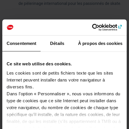
de pèlerinage international pour les passionnés de skate.
Site Internet
http://www.macba.cat
Consentement
Détails
À propos des cookies
Catégories
Musées et histoire
Ce site web utilise des cookies.
Les cookies sont de petits fichiers texte que les sites
Internet peuvent installer dans votre navigateur à
Comment se rendre à: MACBA – Musée d’art
diverses fins.
contemporain de Barcelone
Dans l’option « Personnaliser », nous vous informons du
type de cookies que ce site Internet peut installer dans
Adresse
votre navigateur, du nombre de cookies de chaque type
Plaça dels Àngels, 1
spécifique qu’il installe, de la nature des cookies, de leur
Barcelona
finalité, de qui les installe (s’ils appartiennent à TMB ou à
des tiers) et de la durée maximale d’installation dans le