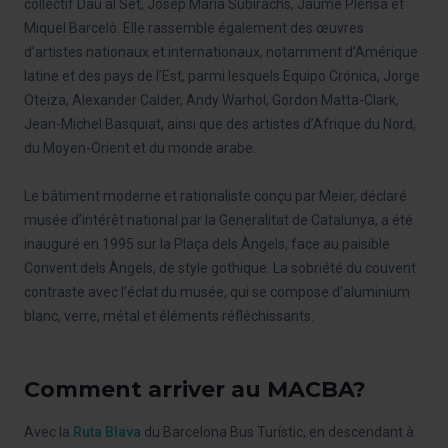
collectif Dau al Set, Josep Maria Subirachs, Jaume Plensa et
Miquel Barceló. Elle rassemble également des œuvres
d’artistes nationaux et internationaux, notamment d’Amérique
latine et des pays de l’Est, parmi lesquels Equipo Crónica, Jorge
Oteiza, Alexander Calder, Andy Warhol, Gordon Matta-Clark,
Jean-Michel Basquiat, ainsi que des artistes d’Afrique du Nord,
du Moyen-Orient et du monde arabe.
Le bâtiment moderne et rationaliste conçu par Meier, déclaré
musée d’intérêt national par la Generalitat de Catalunya, a été
inauguré en 1995 sur la Plaça dels Àngels, face au paisible
Convent dels Àngels, de style gothique. La sobriété du couvent
contraste avec l’éclat du musée, qui se compose d’aluminium
blanc, verre, métal et éléments réfléchissants.
Comment arriver au MACBA?
Avec la
Ruta Blava
du Barcelona Bus Turístic, en descendant à