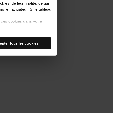
ies, de leur finalité, de qui
ns le navigateur. Si le tableau
us ces cookies dans votre
tez ou non que des cookies
epter tous les cookies
ière, seuls les cookies du
ectionner les cookies de
 langue) et d’améliorer votre
t, si vous ne les acceptez
ookies
.
en vous rendant dans l’option