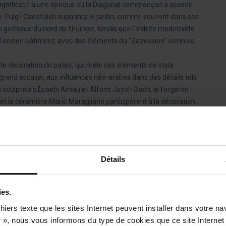
ignificatif à une époque où la Diagonal commençait à asseoir
e. Puig i Cadafalch supprima le jardin, comme souvent dans ses
on gothique du nord de l’Europe, tandis que l’entrée moderniste
 l’ancien bâtiment, avec des éléments du "Sezession" viennois.
ante décoration du palais, qui mêle des éléments de style
 grand escalier, aux influences néo-arabes dans des détails tels
s sculpteurs Eusebi Arnau et Alfons Juyol i Bach, le forgeron
 et le céramiste Mario Maragliano participèrent à la décoration
 en 1976.
s du baron de Quadras?
Détails
néraire Rouge
et de l’
Itinéraire Bleu
du Barcelona Bus Turístic, il
ver le Palais du baron de Quadras entre le Passeig de Gràcia et
ies.
hiers texte que les sites Internet peuvent installer dans votre na
 », nous vous informons du type de cookies que ce site Internet 