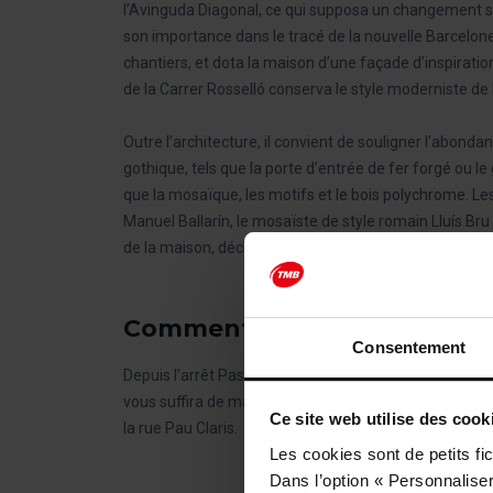
l’Avinguda Diagonal, ce qui supposa un changement s
son importance dans le tracé de la nouvelle Barcelon
chantiers, et dota la maison d’une façade d’inspirati
de la Carrer Rosselló conserva le style moderniste de
Outre l’architecture, il convient de souligner l’abond
gothique, tels que la porte d’entrée de fer forgé ou le
que la mosaïque, les motifs et le bois polychrome. Le
Manuel Ballarín, le mosaïste de style romain Lluís Bru
de la maison, déclarée Bien culturel d’intérêt national
Comment se rendre au Palai
Consentement
Depuis l’arrêt Passeig de Gràcia – La Pedrera de l’
Iti
vous suffira de marcher jusqu’à la Diagonal, pour trou
Ce site web utilise des cook
la rue Pau Claris.
Les cookies sont de petits fic
Dans l’option « Personnaliser