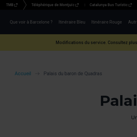
TMB
Téléphérique de Montjuïc
Catalunya Bus Turístic
Menu
topbar
Que voir à Barcelone ?
Itinéraire Bleu
Itinéraire Rouge
Autr
(BBT)
Modifications du service. Consultez plus
Accueil
Palais du baron de Quadras
Pala
Un