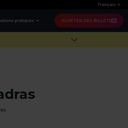
Français
ations pratiques
ACHETER DES BILLETS
adras
les