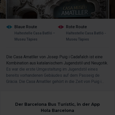
Blaue Route
Rote Route
Haltestelle Casa Batlló –
Haltestelle Casa Batlló -
Museu Tàpies
Museu Tàpies
Die Casa Amatller von Josep Puig i Cadafalch ist eine
Kombination aus katalanischem Jugendstil und Neugotik.
Es war die erste Umgestaltung im Jugendstil eines
bereits vorhandenen Gebäudes auf dem Passeig de
Gràcia. Die Casa Amatller gehört in die Zeit von Puig i
Cadafalch, die noch weitere Bauten einschließt, wie z. B.
der
Palau Macaya
oder die
Casa de les Punxes
.
Der Barcelona Bus Turístic, in der App
Hola Barcelona