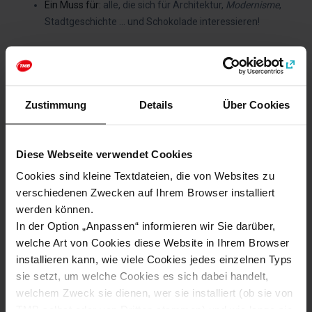
Ein Muss für:
alle, die sich für Architektur,
Modernisme
,
Stadtgeschichte ... und Schokolade interessieren!
Webseite
http://www.amatller.org
Zustimmung
Details
Über Cookies
Kategorien
Diese Webseite verwendet Cookies
Gaudí und Modernisme
Kunst und Kultur
Cookies sind kleine Textdateien, die von Websites zu
verschiedenen Zwecken auf Ihrem Browser installiert
werden können.
Wie kommt man zu: Casa Amatller
In der Option „Anpassen“ informieren wir Sie darüber,
welche Art von Cookies diese Website in Ihrem Browser
Adresse
installieren kann, wie viele Cookies jedes einzelnen Typs
Passeig de Gràcia, 41
sie setzt, um welche Cookies es sich dabei handelt,
Barcelona
welchem Zweck sie dienen, wer sie installiert (ob sie von
TMB selbst oder von Dritten stammen) und wie lange sie