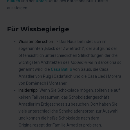
Blauen
und der
Roten
Route des Barcelona Bus Turístic
aussteigen.
Für Wissbegierige
Wussten Sie schon ...?
Das Haus befindet sich im
sogenannten „Block der Zwietracht“, der aufgrund der
offensichtlich unterschiedlichen Stilrichtungen der drei
wichtigsten Architekten des
Modernisme
in Barcelona so
genannt wird: die
Casa Batlló
von Gaudí, die Casa
Amatller von Puig i Cadafalch und die Casa Lleó i Morera
von Domènech i Montaner.
Insidertipp
: Wenn Sie Schokolade mögen, sollten sie auf
keinen Fall versäumen, das Schokoladengeschäft
Amatller im Erdgeschoss zu besuchen. Dort haben Sie
viele unterschiedliche Schokoladensorten zur Auswahl
und können die heiße Schokolade nach dem
Originalrezept der Familie Amatller probieren.