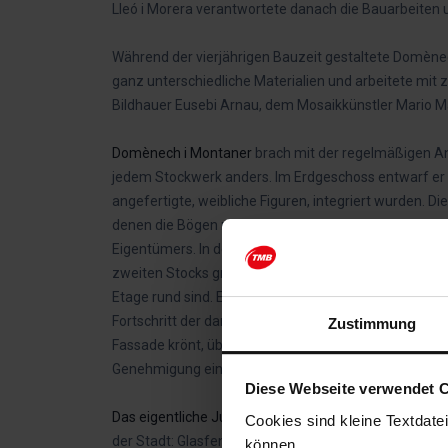
Lleó i Morera verantwortete danach die Bauarbeiten
Während der vierjährigen Bauzeit gestaltete Domène
ganz unterschiedliche Materialien und arbeitete mi
Bildhauer Eusebi Arnau, dem Mosaikkünstler Mario M
Domènech i Montaner
brach mit der regelmäßigen An
jedem Stockwerk anders. Im Erdgeschoss entwarf er 
angefertigte, weibliche Figuren, integriert wurden. Di
denen die Bögen ruhen, sind mit Löwen und Maulbee
Eigentümers. In der ersten Etage befindet sich eine z
zweiten Stocks grenzt. Die Balkone des zweiten Stock
Etage rund sind. Erwähnenswert sind auch die vier vo
Fortschritt der damaligen Zeit darstellen: Fotografie, 
Zustimmung
Fassade krönt, überschritt die damals erlaubte Bau
Genehmigung eingeholt werden musste.
Diese Webseite verwendet 
Das eigentliche Juwel des
Modernisme
ist die Innena
Cookies sind kleine Textdate
der Stadt: Glasfenster, Mosaike, Keramik, Skulpturen,
können.