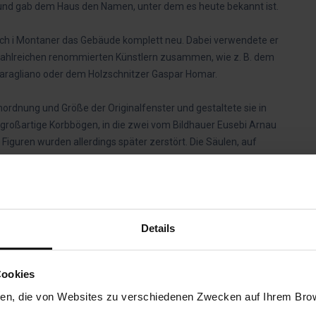
 und gab dem Haus den Namen, unter dem es heute bekannt ist.
ch i Montaner das Gebäude komplett neu. Dabei verwendete er
t zahlreichen renommierten Künstlern zusammen, wie z. B. dem
aragliano oder dem Holzschnitzer Gaspar Homar.
ordnung und Größe der Originalfenster und gestaltete sie in
großartige Korbbögen, in die zwei vom Bildhauer Eusebi Arnau
e Figuren wurden allerdings später zerstört. Die Säulen, auf
rblüten dekoriert, Symbol der beiden Nachnamen des
ylinderförmige Galerie mit vier Säulen, die an den Balkon des
s sind länglich, während die Balkone in der darüberliegenden
n Arnau gefertigten Frauenfiguren, die den technologischen
Elektrizität, Fonografie und Telefonie. Der kleine Tempel, der die
Details
höhe der Stadt Barcelona, weswegen erst die entsprechende
Cookies
usstattung
, mit einigen der besterhaltenen Ausstellungstücke
ien, die von Websites zu verschiedenen Zwecken auf Ihrem Brows
 Holz, Marmor, „Sgraffito‟ ... Das Haus kann heutzutage zwar