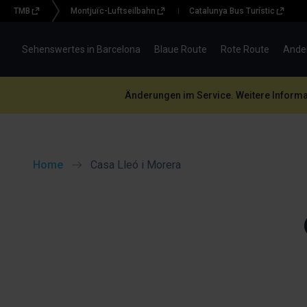
TMB
Montjuïc-Luftseilbahn
Catalunya Bus Turístic
Menu
topbar
Sehenswertes in Barcelona
Blaue Route
Rote Route
Ande
(BBT)
Änderungen im Service. Weitere Informat
Home
Casa Lleó i Morera