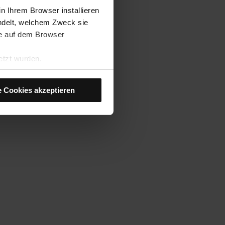
n Ihrem Browser installieren
andelt, welchem Zweck sie
sie auf dem Browser
etzt wurden.
er Cookies in Ihrem Browser.
e Cookies akzeptieren
 Installation dieser Art von
n“. Danach werden nur noch
ersonalisierungs-Cookies
re Nutzererfahrung
 nicht akzeptieren, können
 verwalten“ im unteren Menü