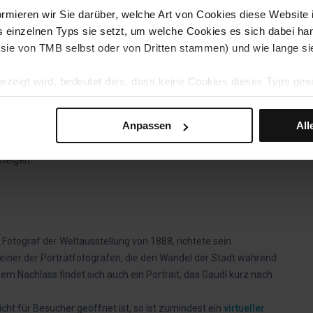
 aber im
Nationalen Kunstmuseum von Katalonien
ausgestellt.
ormieren wir Sie darüber, welche Art von Cookies diese Website i
 Homar entworfenen Arbeiten, die mit Holzschnitzereien,
s einzelnen Typs sie setzt, um welche Cookies es sich dabei h
Anhand dieser Arbeiten erkennt man die enge Zusammenarbeit
(ob sie von TMB selbst oder von Dritten stammen) und wie lange 
sttischler.
ezeigt wird, bedeutet dies, dass keine Cookies dieses Typs ges
kies akzeptieren“ wählen, erlauben Sie die Installation all dies
Anpassen
All
eben den einzelnen Cookie-Typen können Sie angeben, ob Sie die
er
Haltestelle Casa Batlló – Fundació Antoni Tàpies
der
Roten
steigen.
ten Einstellungen klicken Sie auf „Auswählen und konfiguriere
, die Sie ausgewählt haben. Wir empfehlen Ihnen, dass Sie die P
, Ihre Browseroptionen (wie z. B. Sprache) zu speichern und Ih
ind unerlässlich für das Funktionieren der Website. Wenn Sie sie
 Fotograf der Weltausstellung von 1888, richtete sein
. Sie können dann nur die
Cookies-Richtlinie
einsehen.
r einer der Porträtfotografen, die den Wandel der Stadt während
 Cookies jederzeit anpassen, indem Sie auf die Option „Cookies
m Nachlass findet sich auch ein Portrait, das Gaudí kurz nach
icht für Besucher geöffnet ist, so ist zumindest ein
virtueller