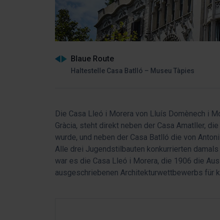
Blaue Route
Haltestelle Casa Batlló – Museu Tàpies
Die Casa Lleó i Morera von Lluís Domènech i Mo
Gràcia, steht direkt neben der Casa Amatller, d
wurde, und neben der Casa Batlló die von Anton
Alle drei Jugendstilbauten konkurrierten damal
war es die Casa Lleó i Morera, die 1906 die Aus
ausgeschriebenen Architekturwettbewerbs für kü