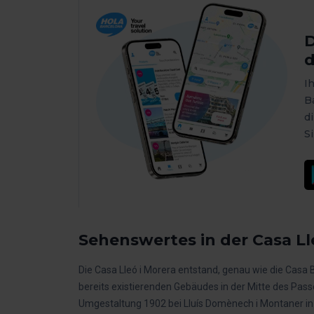
D
d
I
B
d
S
Sehenswertes in der Casa Ll
Die Casa Lleó i Morera entstand, genau wie die Casa 
bereits existierenden Gebäudes in der Mitte des Pass
Umgestaltung 1902 bei Lluís Domènech i Montaner in Au