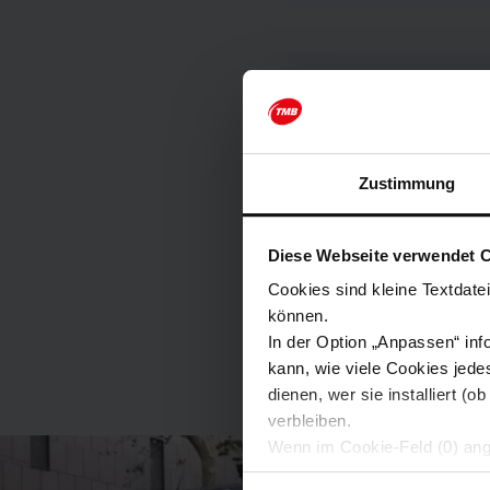
Achtung
The Torre Glòrie
Street. We apolo
Zustimmung
Diese Webseite verwendet 
Cookies sind kleine Textdate
können.
In der Option „Anpassen“ inf
kann, wie viele Cookies jede
dienen, wer sie installiert 
verbleiben.
Wenn im Cookie-Feld (0) ang
Wenn Sie die Option „Alle Coo