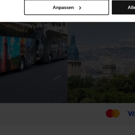
Anpassen
All
eben den einzelnen Cookie-Typen können Sie angeben, ob Sie die
ten Einstellungen klicken Sie auf „Auswählen und konfiguriere
, die Sie ausgewählt haben. Wir empfehlen Ihnen, dass Sie die P
, Ihre Browseroptionen (wie z. B. Sprache) zu speichern und Ih
ind unerlässlich für das Funktionieren der Website. Wenn Sie sie
. Sie können dann nur die
Cookies-Richtlinie
einsehen.
 Cookies jederzeit anpassen, indem Sie auf die Option „Cookies