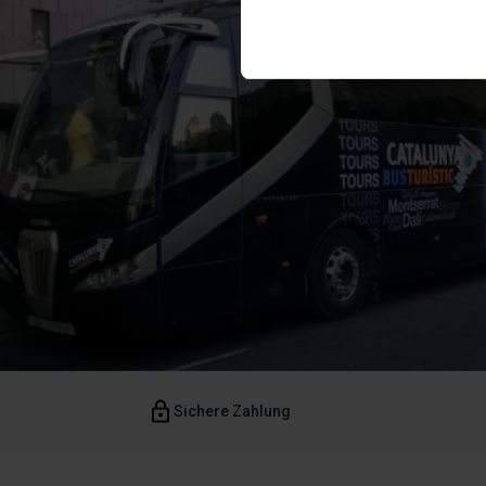
Mit dem Auswahlfeld rechts n
Cookies erlauben oder nicht.
Nach Markieren der gewünsch
die Cookie-Typen installiert
zulassen, da sie ermöglichen
verbessern.
Die erforderlichen Cookies s
Sie die Website nicht nutzen
Sie können Ihre Auswahl der
auf der Website klicken.
Sichere Zahlung