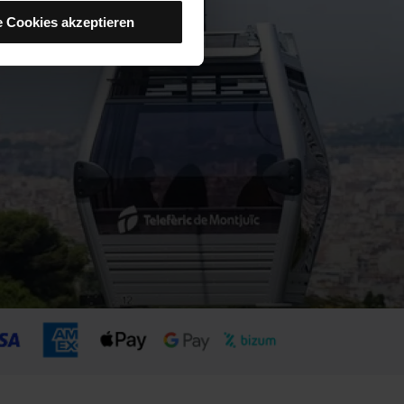
e Cookies akzeptieren
 Installation dieser Art von
n“. Danach werden nur noch
ersonalisierungs-Cookies
re Nutzererfahrung
 nicht akzeptieren, können
 verwalten“ im unteren Menü