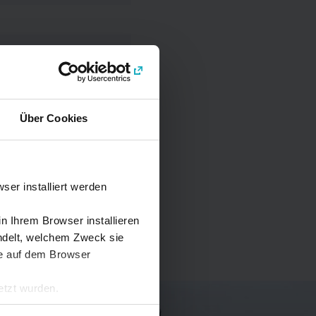
top at 160 Badajoz
he on-board staff.
Über Cookies
er installiert werden
n Ihrem Browser installieren
andelt, welchem Zweck sie
sie auf dem Browser
etzt wurden.
er Cookies in Ihrem Browser.