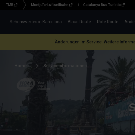
TMB
Montjuïc-Luftseilbahn
Catalunya Bus Turístic
Menu
topbar
Sehenswertes in Barcelona
Blaue Route
Rote Route
Ande
(BBT)
Änderungen im Service. Weitere Informat
Home
Serviceinformationen
Hola Barcelona, your
travel solution