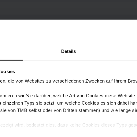
s - 22@ stop on the Red Route has been cancelled. Alternative s
gise for any inconvenience. For further information, please ask t
Details
Cookies
ien, die von Websites zu verschiedenen Zwecken auf Ihrem Brows
ormieren wir Sie darüber, welche Art von Cookies diese Website i
s einzelnen Typs sie setzt, um welche Cookies es sich dabei h
(ob sie von TMB selbst oder von Dritten stammen) und wie lange 
ezeigt wird, bedeutet dies, dass keine Cookies dieses Typs ges
kies akzeptieren“ wählen, erlauben Sie die Installation all dies