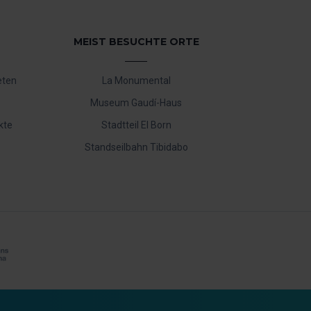
MEIST BESUCHTE ORTE
eten
La Monumental
Museum Gaudí-Haus
kte
Stadtteil El Born
Standseilbahn Tibidabo