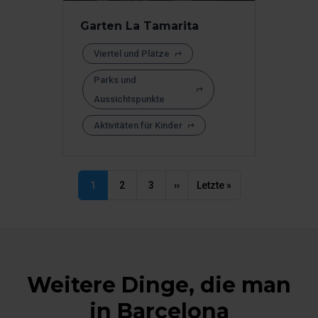
im unteren Menü auf der Website klicken.
Garten La Tamarita
Viertel und Plätze
Parks und
Aussichtspunkte
Aktivitäten für Kinder
1
2
3
››
Letzte »
Seitennummerierung
Seite
Seite
Seite
Next
Last
page
page
Weitere Dinge, die man
in Barcelona