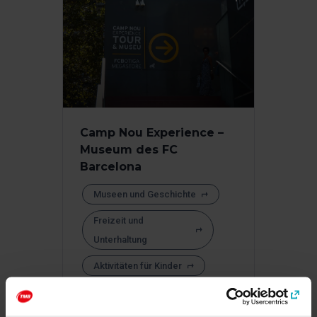
Camp Nou Experience –
Museum des FC
Barcelona
Museen und Geschichte
Freizeit und
Unterhaltung
Aktivitäten für Kinder
Sport