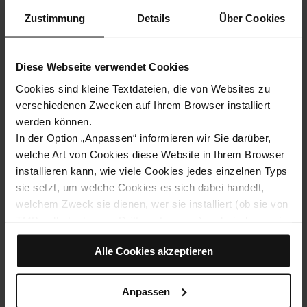
Zustimmung
Details
Über Cookies
Diese Webseite verwendet Cookies
Cookies sind kleine Textdateien, die von Websites zu
verschiedenen Zwecken auf Ihrem Browser installiert
werden können.
In der Option „Anpassen“ informieren wir Sie darüber,
welche Art von Cookies diese Website in Ihrem Browser
CosmoCaixa
installieren kann, wie viele Cookies jedes einzelnen Typs
sie setzt, um welche Cookies es sich dabei handelt,
Museen und Geschichte
welchem Zweck sie dienen, wer sie installiert (ob sie von
Aktivitäten für Kinder
TMB selbst oder von Dritten stammen) und wie lange sie
auf dem Browser verbleiben.
Alle Cookies akzeptieren
Wenn im Cookie-Feld (0) angezeigt wird, bedeutet dies,
dass keine Cookies dieses Typs gesetzt wurden.
Wenn Sie die Option „Alle Cookies akzeptieren“ wählen,
Anpassen
erlauben Sie die Installation all dieser Cookies in Ihrem