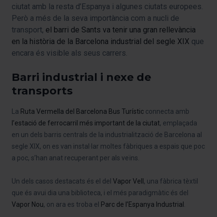
ciutat amb la resta d’Espanya i algunes ciutats europees.
Però a més de la seva importància com a nucli de
transport,
el barri de Sants va tenir una gran rellevància
en la història de la Barcelona industrial del segle XIX
que
encara és visible als seus carrers.
Barri industrial i nexe de
transports
La
Ruta Vermella
del Barcelona Bus Turístic
connecta amb
l’estació de ferrocarril més important de la ciutat
, emplaçada
en un dels barris centrals de la industrialització de Barcelona al
segle XIX, on es van instal·lar moltes fàbriques a espais que poc
a poc, s’han anat recuperant per als veïns.
Un dels casos destacats és el del
Vapor Vell
, una fàbrica tèxtil
que és avui dia una biblioteca, i el més paradigmàtic és del
Vapor Nou
, on ara es troba el
Parc de l’Espanya Industrial
.