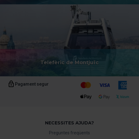
pots modificar la teva selecció de cookies anant a l’opció
“Gestor de cookies”, que trobaràs al menú de la part
inferior del web.
Telefèric de Montjuïc
Pagament segur
NECESSITES AJUDA?
Preguntes freqüents