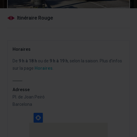
Itinéraire Rouge
Horaires
De
9 h à 18 h
ou de
9 h à 19 h
, selon la saison. Plus d’infos
sur la page
Horaires
.
Adresse
Pl. de Joan Peiró
Barcelona