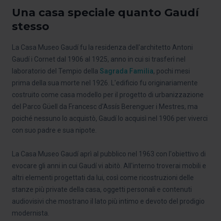
Una casa speciale quanto Gaudí
stesso
La Casa Museo Gaudí fu la residenza dell'architetto Antoni
Gaudí i Cornet dal 1906 al 1925, anno in cui si trasferì nel
laboratorio del Tempio della
Sagrada Familia
, pochi mesi
prima della sua morte nel 1926. L'edificio fu originariamente
costruito come casa modello per il progetto di urbanizzazione
del Parco Güell da Francesc d'Assís Berenguer i Mestres, ma
poiché nessuno lo acquistò, Gaudí lo acquisì nel 1906 per viverci
con suo padre e sua nipote.
La Casa Museo Gaudí aprì al pubblico nel 1963 con l'obiettivo di
evocare gli anni in cui Gaudí vi abitò. All'interno troverai mobili e
altri elementi progettati da lui, così come ricostruzioni delle
stanze più private della casa, oggetti personali e contenuti
audiovisivi che mostrano il lato più intimo e devoto del prodigio
modernista.