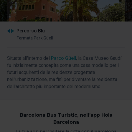
Percorso Blu
Fermata Park Güell
Situata all'interno del
Parco Güell
, la Casa Museo Gaudí
fu inizialmente concepita come una casa modello per i
futuri acquirenti delle residenze progettate
nell'urbanizzazione, ma finì per diventare la residenza
dell'architetto più importante del modernismo.
Fai una
visita virtuale sul suo sito web
.
Barcelona Bus Turístic, nell’app Hola
Barcelona
La tua app per visitare la città con il Barcelona