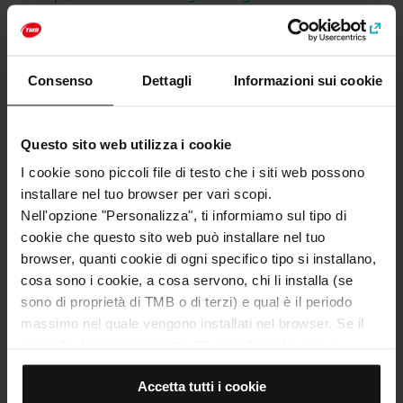
Categorie
Arte e cultura
Consenso
Dettagli
Informazioni sui cookie
Gaudí e il Modernismo catalano
Questo sito web utilizza i cookie
I cookie sono piccoli file di testo che i siti web possono
Come arrivare a: Casa Museo Gaudí
installare nel tuo browser per vari scopi.
Indirizzo
Nell'opzione "Personalizza", ti informiamo sul tipo di
Park Güell, Ctra. del Carmel, 23A
cookie che questo sito web può installare nel tuo
Barcelona
browser, quanti cookie di ogni specifico tipo si installano,
cosa sono i cookie, a cosa servono, chi li installa (se
sono di proprietà di TMB o di terzi) e qual è il periodo
massimo nel quale vengono installati nel browser. Se il
pannello dei cookie mostra (0), significa che non si
installa alcun cookie di questo tipo.
Accetta tutti i cookie
Se scegli l'opzione "Accetta tutti i cookie", consenti