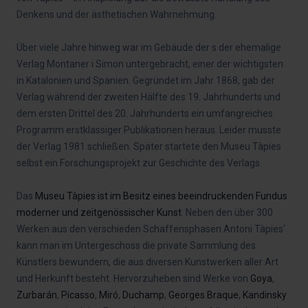
Denkens und der ästhetischen Wahrnehmung.
Über viele Jahre hinweg war im Gebäude der s der ehemalige
Verlag Montaner i Simon untergebracht, einer der wichtigsten
in Katalonien und Spanien. Gegründet im Jahr 1868, gab der
Verlag während der zweiten Hälfte des 19. Jahrhunderts und
dem ersten Drittel des 20. Jahrhunderts ein umfangreiches
Programm erstklassiger Publikationen heraus. Leider musste
der Verlag 1981 schließen. Später startete den Museu Tàpies
selbst ein Forschungsprojekt zur Geschichte des Verlags.
Das
Museu Tàpies ist im Besitz eines beeindruckenden Fundus
moderner und zeitgenössischer Kunst
. Neben den über 300
Werken aus den verschieden Schaffensphasen Antoni Tàpies‘
kann man im Untergeschoss die private Sammlung des
Künstlers bewundern, die aus diversen Kunstwerken aller Art
und Herkunft besteht. Hervorzuheben sind Werke von
Goya
,
Zurbarán
,
Picasso
,
Miró
,
Duchamp
,
Georges Braque
,
Kandinsky