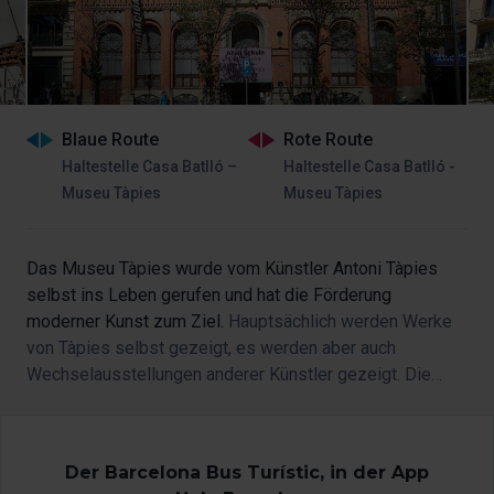
Blaue Route
Rote Route
Haltestelle Casa Batlló –
Haltestelle Casa Batlló -
Museu Tàpies
Museu Tàpies
Das Museu Tàpies wurde vom Künstler Antoni Tàpies
selbst ins Leben gerufen und hat die Förderung
moderner Kunst zum Ziel.
Hauptsächlich werden Werke
von Tàpies selbst gezeigt, es werden aber auch
Wechselausstellungen anderer Künstler gezeigt. Die
Stiftung ist in einem
Jugendstilbau
untergebracht, der
vom Architekten Lluís Domènech i Montaner entworfen
wurde. Der Bau ist gut zu erkennen dank der
von Tàpies
Der Barcelona Bus Turístic, in der App
geschaffenen Konstruktion aus Aluminium und Stahl mit