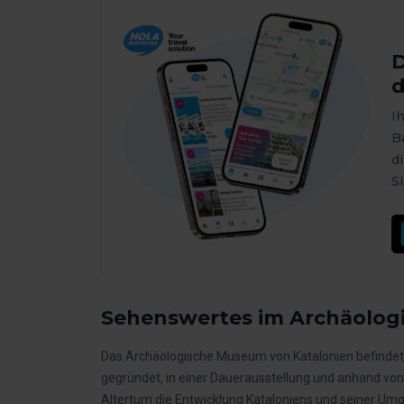
D
d
I
B
d
S
Sehenswertes im Archäolog
Das Archäologische Museum von Katalonien befindet
gegründet, in einer Dauerausstellung und anhand vo
Altertum die Entwicklung Kataloniens und seiner U