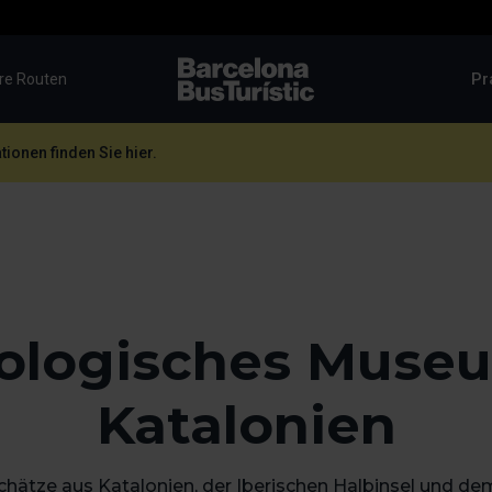
Pr
re Routen
TMB-OCI
ionen finden Sie hier.
ologisches Muse
Katalonien
chätze aus Katalonien, der Iberischen Halbinsel und d