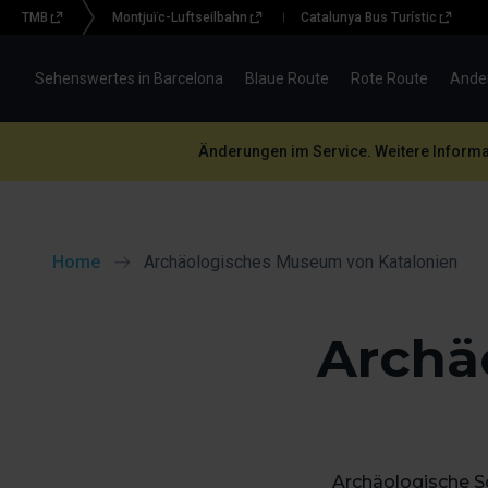
TMB
Montjuïc-Luftseilbahn
Catalunya Bus Turístic
Menu
topbar
Sehenswertes in Barcelona
Blaue Route
Rote Route
Ande
(BBT)
Änderungen im Service. Weitere Informat
Home
Archäologisches Museum von Katalonien
Archä
Archäologische S