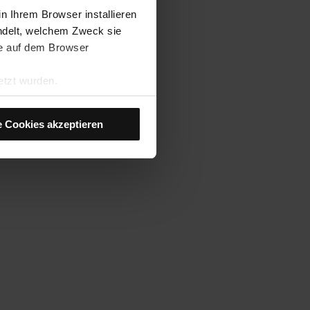
n Ihrem Browser installieren
andelt, welchem Zweck sie
sie auf dem Browser
etzt wurden.
er Cookies in Ihrem Browser.
e Cookies akzeptieren
 Installation dieser Art von
n“. Danach werden nur noch
ersonalisierungs-Cookies
re Nutzererfahrung
 nicht akzeptieren, können
 verwalten“ im unteren Menü