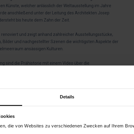
en Künste, welcher anlässlich der Weltausstellung im Jahre
wurde anschließend unter der Leitung des Architekten Josep
rsteht bis heute dem Zahn der Zeit.
renoviert und zeigt anhand zahlreicher Ausstellungsstücke,
, Bilder und nachgestellter Szenen die wichtigsten Aspekte der
ittelmeerraum ansässigen Kulturen.
ng sind die Prähistorie mit einem Video über die
in der die Iberer die Hauptrolle spielen, die Kolonialisierung
ung des Römischen Imperiums. Außergewöhnliche
 von Torredonjimeno aus dem 8. Jahrhundert; der Kiefer eines
 seinen 53 200 Jahren einer der ältesten menschlichen
Details
vissa aus dem 4. und 3. Jahrhundert v. Chr., die phönizischen
römische Statue des Priapos aus Hostafrancs aus dem 2.
Cookies
ien, die von Websites zu verschiedenen Zwecken auf Ihrem Brows