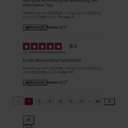
Sehr gute Abwicklung der Bezahlung, sehr 
informative Tour
Bewertung vom
4.6.2026
, infolge einer Erfahrung
vom
31.5.2026
durch
Thomas A.
Hilfreich
(0)
Melden
5
/
5
Verifizierte Bewertung
Es hat alles bestens funktioniert!
Bewertung vom
3.6.2026
, infolge einer Erfahrung
vom
26.5.2026
durch
Hellger M.
Hilfreich
(0)
Melden
1
2
3
4
5
6
86