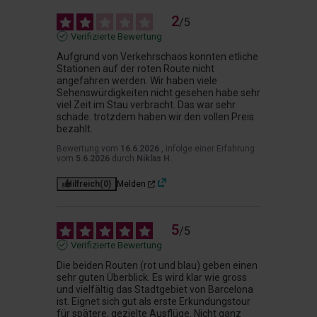
2
/
5
Verifizierte Bewertung
Aufgrund von Verkehrschaos konnten etliche 
Stationen auf der roten Route nicht 
angefahren werden. Wir haben viele 
Sehenswürdigkeiten nicht gesehen habe sehr 
viel Zeit im Stau verbracht. Das war sehr 
schade. trotzdem haben wir den vollen Preis 
bezahlt.
Bewertung vom
16.6.2026
, infolge einer Erfahrung
vom
5.6.2026
durch
Niklas H.
Hilfreich
(0)
Melden
5
/
5
Verifizierte Bewertung
Die beiden Routen (rot und blau) geben einen 
sehr guten Überblick. Es wird klar wie gross 
und vielfältig das Stadtgebiet von Barcelona 
ist. Eignet sich gut als erste Erkundungstour 
für spätere, gezielte Ausflüge. Nicht ganz 