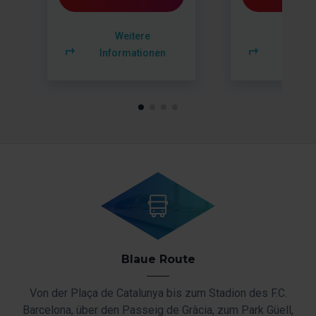
Weitere
Wei
Informationen
Inform
Blaue Route
,
Von der Plaça de Catalunya bis zum Stadion des F.C.
dem
Barcelona, über den Passeig de Gràcia, zum Park Güell,
vo