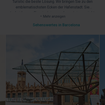
Turístic die beste Lösung. Wir bringen Sie zu den
emblematischsten Ecken der Hafenstadt. Sie
entscheiden, wo Sie einsteigen und aussteigen möchten,
Es gibt bis zu
zwei Routen
, die Sie durch verschiedene
Mehr anzeigen
so oft Sie wollen. Während der Fahrt steht Ihnen ein
Stadtteile führen. Auf diesen Routen werden Sie nicht nur
Audioguide in bis zu 16 Sprachen mit kostenlosem Wifi,
Sehenswertes in Barcelona
Wahrzeichen wie der Sagrada Familia, Casa Batlló oder
Stadtplan und Touristeninformationen aller Art zur
La Pedrera begegnen, sondern auch die bestgehüteten
Verfügung.
Geheimnisse Barcelonas entdecken. Eine originelle und
unterhaltsame Art, diese einzigartige Stadt
kennenzulernen. Genießen Sie den besten Hop-on-Hop-
Off-Service in Barcelona!