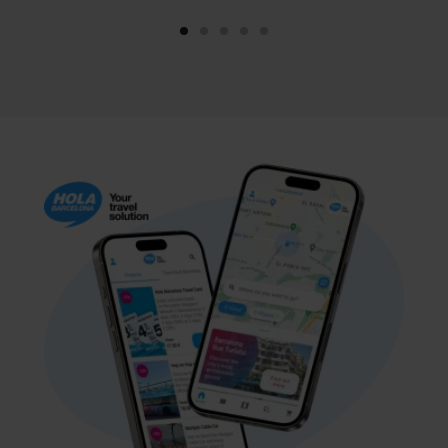
Sie auf „Auswählen und konfigurieren“. Danach werden
nur noch die Cookie-Typen installiert, die Sie ausgewählt
haben. Wir empfehlen Ihnen, dass Sie die
Personalisierungs-Cookies zulassen, da sie ermöglichen,
Ihre Browseroptionen (wie z. B. Sprache) zu speichern
und Ihre Nutzererfahrung verbessern.
Die erforderlichen Cookies sind unerlässlich für das
Funktionieren der Website. Wenn Sie sie nicht
akzeptieren, können Sie die Website nicht nutzen. Sie
können dann nur die
Cookies-Richtlinie
einsehen.
Sie können Ihre Auswahl der Cookies jederzeit
anpassen, indem Sie auf die Option „Cookies verwalten“
im unteren Menü auf der Website klicken.