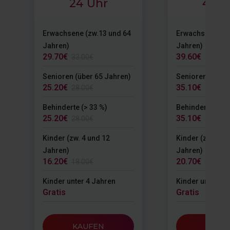
24 Uhr
48 U
Erwachsene (zw.13 und 64
Erwachsene (zw
Jahren)
Jahren)
29.70€
39.60€
33.00€
44.00€
Senioren (über 65 Jahren)
Senioren (über 
25.20€
35.10€
28.00€
39.00€
Behinderte (> 33 %)
Behinderte (> 3
25.20€
35.10€
28.00€
39.00€
Kinder (zw. 4 und 12
Kinder (zw. 4 un
Jahren)
Jahren)
16.20€
20.70€
18.00€
23.00€
Kinder unter 4 Jahren
Kinder unter 4 
Gratis
Gratis
KAUFEN
KAUF