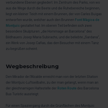
verbundene Ebenen gegliedert. Im Zentrum des Parks, von wo
aus die Wege durch die Beete und die Ruhebereiche beginnen,
liegt ein kleiner Teich mit einem Brunnen, der von Carles Buïgas
entworfen wurde, welcher auch den Brunnen
Font Màgica de
Montjuïc
gestaltet hat. Im oberen Teil befinden sich zwei
besondere Skulpturen: „die Hommage an Barcelona“ des
Bildhauers Josep Maria Subirachs, und die beliebte „Sardana“,
ein Werk von Josep Cañas, das den Besucher mit einem Tanz
zu begrüßen scheint.
Wegbeschreibung
Den Mirador de l’Alcalde erreicht man von der letzten Station
der Montjuïc-Luftseilbahn, zu der man gelangt, wenn man an
der gleichnamigen Haltestelle der
Roten Route
des Barcelona
Bus Turístic aussteigt.
Für einen Spaziergang durch die Grünflächen des Montjuïc