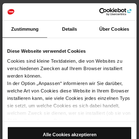
Kategorien
Zustimmung
Details
Über Cookies
Aktivitäten für Kinder
Diese Webseite verwendet Cookies
Wie kommt man zu: Gärten Miramar und Mirador
Cookies sind kleine Textdateien, die von Websites zu
de l’Alcalde
verschiedenen Zwecken auf Ihrem Browser installiert
Adresse
werden können.
Plaça de la Sardana, 717
In der Option „Anpassen“ informieren wir Sie darüber,
Barcelona
welche Art von Cookies diese Website in Ihrem Browser
installieren kann, wie viele Cookies jedes einzelnen Typs
sie setzt, um welche Cookies es sich dabei handelt,
welchem Zweck sie dienen, wer sie installiert (ob sie von
TMB selbst oder von Dritten stammen) und wie lange sie
auf dem Browser verbleiben.
Alle Cookies akzeptieren
Wenn im Cookie-Feld (0) angezeigt wird, bedeutet dies,