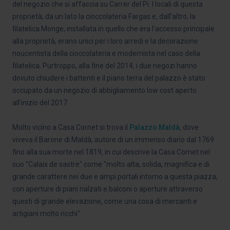
del negozio che si affaccia su Carrer del Pi. I locali di questa
proprietà, da un lato la cioccolateria Fargas e, dall’altro, la
filatelica Monge, installata in quello che era l’accesso principale
alla proprietà, erano unici per i loro arredi e la decorazione
noucentista della cioccolateria e modernista nel caso della
filatelica. Purtroppo, alla fine del 2014, i due negozi hanno
dovuto chiudere i battenti e il piano terra del palazzo è stato
occupato da un negozio di abbigliamento low cost aperto
all’inizio del 2017.
Molto vicino a Casa Cornet si trova il
Palazzo Maldà
, dove
viveva il Barone di Maldà, autore di un immenso diario dal 1769
fino alla sua morte nel 1819, in cui descrive la Casa Cornet nel
suo "Calaix de sastre" come "molto alta, solida, magnifica e di
grande carattere nei due e ampi portali intorno a questa piazza,
con aperture di piani rialzati e balconi o aperture attraverso
questi di grande elevazione, come una cosa di mercanti e
artigiani molto ricchi".