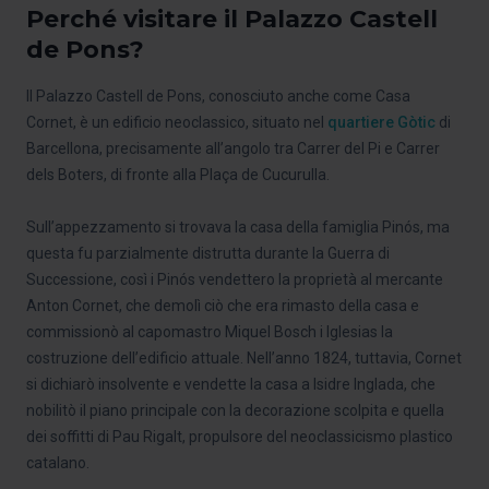
Perché visitare il Palazzo Castell
de Pons?
Il Palazzo Castell de Pons, conosciuto anche come Casa
Cornet, è un edificio neoclassico, situato nel
quartiere Gòtic
di
Barcellona, precisamente all’angolo tra Carrer del Pi e Carrer
dels Boters, di fronte alla Plaça de Cucurulla.
Sull’appezzamento si trovava la casa della famiglia Pinós, ma
questa fu parzialmente distrutta durante la Guerra di
Successione, così i Pinós vendettero la proprietà al mercante
Anton Cornet, che demolì ciò che era rimasto della casa e
commissionò al capomastro Miquel Bosch i Iglesias la
costruzione dell’edificio attuale. Nell’anno 1824, tuttavia, Cornet
si dichiarò insolvente e vendette la casa a Isidre Inglada, che
nobilitò il piano principale con la decorazione scolpita e quella
dei soffitti di Pau Rigalt, propulsore del neoclassicismo plastico
catalano.