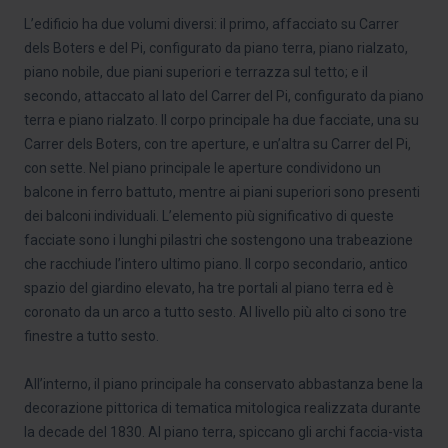
L’edificio ha due volumi diversi: il primo, affacciato su Carrer
dels Boters e del Pi, configurato da piano terra, piano rialzato,
piano nobile, due piani superiori e terrazza sul tetto; e il
secondo, attaccato al lato del Carrer del Pi, configurato da piano
terra e piano rialzato. Il corpo principale ha due facciate, una su
Carrer dels Boters, con tre aperture, e un’altra su Carrer del Pi,
con sette. Nel piano principale le aperture condividono un
balcone in ferro battuto, mentre ai piani superiori sono presenti
dei balconi individuali. L’elemento più significativo di queste
facciate sono i lunghi pilastri che sostengono una trabeazione
che racchiude l’intero ultimo piano. Il corpo secondario, antico
spazio del giardino elevato, ha tre portali al piano terra ed è
coronato da un arco a tutto sesto. Al livello più alto ci sono tre
finestre a tutto sesto.
All’interno, il piano principale ha conservato abbastanza bene la
decorazione pittorica di tematica mitologica realizzata durante
la decade del 1830. Al piano terra, spiccano gli archi faccia-vista