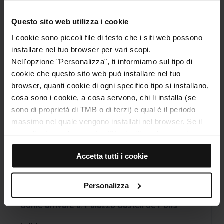
condannati a morte. L’edificio, uno dei più antichi del
quartiere, fu costruito nel 1342 e ristrutturato più volte,
Questo sito web utilizza i cookie
l’ultima, nel 1789.
I cookie sono piccoli file di testo che i siti web possono
Consiglio del barcellonese:
Se passeggiate per gli stretti
installare nel tuo browser per vari scopi.
vicoli della zona commerciale del quartiere Gòtic di
Nell'opzione "Personalizza", ti informiamo sul tipo di
Barcellona, non distogliete la vista dalla sua architettura.
cookie che questo sito web può installare nel tuo
Nella zona della Plaça del Pi, a fianco del Palazzo Castell
browser, quanti cookie di ogni specifico tipo si installano,
de Pons, troverete il
Palazzo Castanyer
e il
Palazzo
cosa sono i cookie, a cosa servono, chi li installa (se
Maldà
.
sono di proprietà di TMB o di terzi) e qual è il periodo
massimo nel quale vengono installati nel browser. Se il
pannello dei cookie mostra (0), significa che non si
installa alcun cookie di questo tipo.
Categorie
Accetta tutti i cookie
Se scegli l'opzione "Accetta tutti i cookie", consenti
Arte e cultura
Musei e storia
l'installazione di tutti questi cookie nel tuo browser.
Alla destra di ogni tipo di cookie trovi un selettore che ti
Personalizza
permette di indicare se desideri installare o meno quella
categoria.
Come arrivare a: Palazzo Castell de Pons
Dopo aver indicato tutte le tue preferenze, clicca su