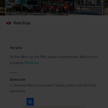
Ruta Roja
Horario
De
9 a 18 h
o de
9 a 19 h
, según la temporada. Más info en
la página
Horarios
.
Dirección
C. Selva de Mar (entre paseo Taulat y paseo Garcia Faria)
Barcelona