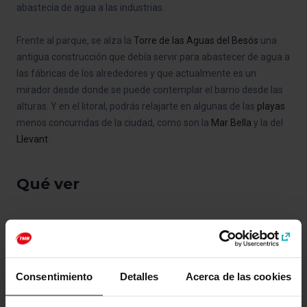
abastecía de agua a las industrias.
Frente al parque, se alza la
Torre de las Aguas del Besós
una
antigua construcción que debía servir para abastecer de agua a
las fábricas de los alrededores y que actualmente es un
mirador desde donde se puede contemplar el barrio desde las
alturas. Y en el litoral, podrás relajarte en algunas de las
playas
menos concurridas de la ciudad, como son la
Mar Bella
y la del
Llevant
.
Qué ver
Consentimiento
Detalles
Acerca de las cookies