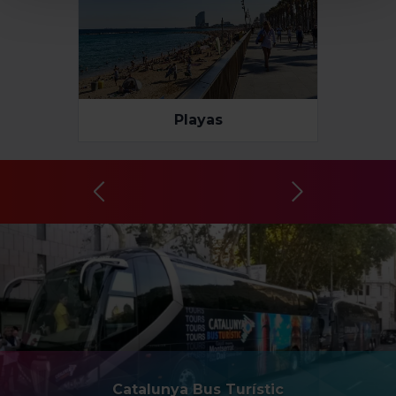
hacer clic en “Seleccionar y configurar”. Así se instalarán
solo las cookies de la tipología que hayas seleccionado
previamente. Te sugerimos que selecciones las cookies
de personalización, porque permiten recordar tus
opciones de navegación (como el idioma) y mejoran tu
Playas
experiencia de usuario.
Las cookies necesarias son imprescindibles para el
funcionamiento de la web y, por tanto, si no las aceptas,
no puedes empezar a navegar. Solo puedes consultar
nuestra
Política de cookies
.
En cualquier momento de la navegación en esta web,
podrás modificar tu selección de cookies seleccionando
la opción “Gestor de cookies”, que encontrarás en el
menú de la parte inferior de la web.
Catalunya Bus Turístic