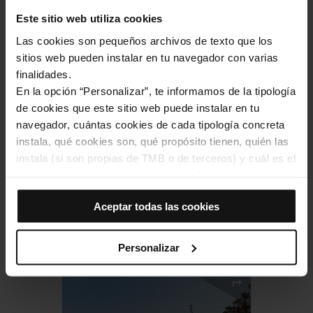
Este sitio web utiliza cookies
Las cookies son pequeños archivos de texto que los
Parque de Diagonal Mar
sitios web pueden instalar en tu navegador con varias
finalidades.
En la opción “Personalizar”, te informamos de la tipología
de cookies que este sitio web puede instalar en tu
navegador, cuántas cookies de cada tipología concreta
instala, qué cookies son, qué propósito tienen, quién las
instala (si son propias de TMB o de terceros) y cuál es el
plazo máximo en el que quedan instaladas en tu
navegador. Si el panel de cookies muestra (0), significa
Aceptar todas las cookies
que no instala ninguna cookie de esta tipología.
Torre de las Aguas del
Si eliges la opción “Aceptar todas las cookies”, permites
Besòs
que todas estas cookies se instalen en tu navegador.
Personalizar
El selector que se encuentra a la derecha de cada
tipología de cookies permite indicar si quieres que se
instalen o no las cookies de esa clase.
Una vez que hayas marcado tus preferencias, debes