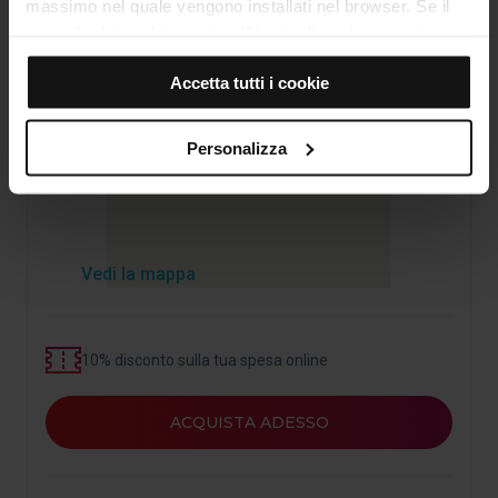
Carrer d’Ali Bei, 80
massimo nel quale vengono installati nel browser. Se il
Barcelona
pannello dei cookie mostra (0), significa che non si
installa alcun cookie di questo tipo.
Accetta tutti i cookie
Se scegli l'opzione "Accetta tutti i cookie", consenti
l'installazione di tutti questi cookie nel tuo browser.
Alla destra di ogni tipo di cookie trovi un selettore che ti
Personalizza
permette di indicare se desideri installare o meno quella
categoria.
Dopo aver indicato tutte le tue preferenze, clicca su
“Seleziona e configura”. In questo modo, verranno
installati unicamente i cookie della categoria. Ti
Vedi la mappa
suggeriamo di selezionare i cookie di personalizzazione,
perché consentono di ricordare le tue opzioni di
navigazione (come la lingua) e migliorare la tua
10% disconto sulla tua spesa online
esperienza utente.
I cookie necessari sono essenziali per il funzionamento
ACQUISTA ADESSO
del sito web, per questo, se non li accetti, non potrai
iniziare a navigarvi. Puoi consultare la nostra
Politica sui
cookie
.