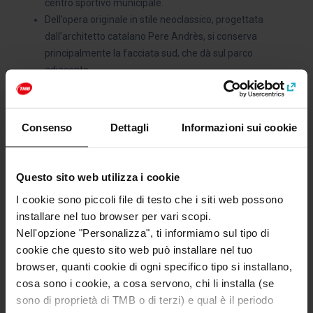
centro sportivo municipale.
Dell’opera originale in stile neoclassico, progettata
dall’architetto catalano Pere Andrès, si conserva
principalmente la facciata sud, che dà sul parco
adiacente.
Consenso
Dettagli
Informazioni sui cookie
Sito web
https://barcelonanord.barcelona/
Questo sito web utilizza i cookie
Categorie
I cookie sono piccoli file di testo che i siti web possono
Musei e storia
Tempo libero e attrazioni
installare nel tuo browser per vari scopi.
Nell'opzione "Personalizza", ti informiamo sul tipo di
cookie che questo sito web può installare nel tuo
browser, quanti cookie di ogni specifico tipo si installano,
Come arrivare a: Estació Barcelona Nord
cosa sono i cookie, a cosa servono, chi li installa (se
Indirizzo
sono di proprietà di TMB o di terzi) e qual è il periodo