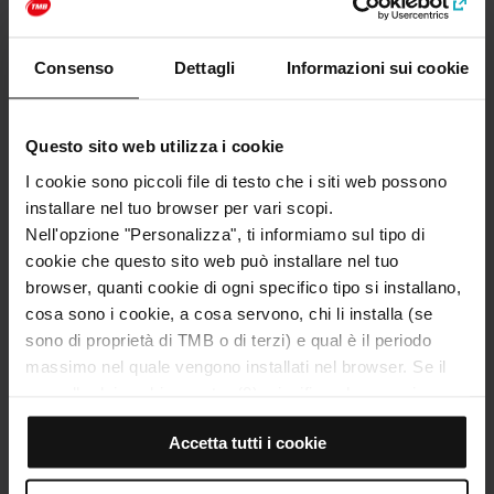
Categorie
Consenso
Dettagli
Informazioni sui cookie
Arte e cultura
Questo sito web utilizza i cookie
Come arrivare a: Cimitero del Poblenou
I cookie sono piccoli file di testo che i siti web possono
Indirizzo
installare nel tuo browser per vari scopi.
Carrer del Taulat, 2
Nell'opzione "Personalizza", ti informiamo sul tipo di
Barcelona
cookie che questo sito web può installare nel tuo
browser, quanti cookie di ogni specifico tipo si installano,
cosa sono i cookie, a cosa servono, chi li installa (se
sono di proprietà di TMB o di terzi) e qual è il periodo
massimo nel quale vengono installati nel browser. Se il
pannello dei cookie mostra (0), significa che non si
installa alcun cookie di questo tipo.
Accetta tutti i cookie
Se scegli l'opzione "Accetta tutti i cookie", consenti
l'installazione di tutti questi cookie nel tuo browser.