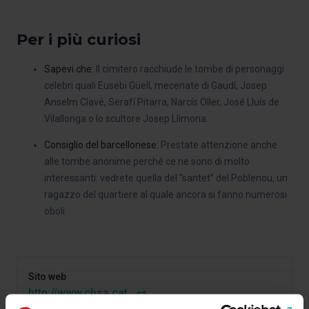
Per i più curiosi
Sapevi che:
Il cimitero racchiude le tombe di personaggi
celebri quali Eusebi Güell, mecenate di Gaudí, Josep
Anselm Clavé, Serafí Pitarra, Narcís Oller, José Lluís de
Vilallonga o lo scultore Josep Llimona.
Consiglio del barcellonese:
Prestate attenzione anche
alle tombe anonime perché ce ne sono di molto
interessanti: vedrete quella del “santet” del Poblenou, un
ragazzo del quartiere al quale ancora si fanno numerosi
oboli.
Sito web
http://www.cbsa.cat