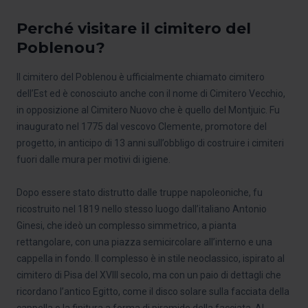
Perché visitare il cimitero del
Poblenou?
Il cimitero del Poblenou è ufficialmente chiamato cimitero
dell’Est ed è conosciuto anche con il nome di Cimitero Vecchio,
in opposizione al Cimitero Nuovo che è quello del Montjuic. Fu
inaugurato nel 1775 dal vescovo Clemente, promotore del
progetto, in anticipo di 13 anni sull’obbligo di costruire i cimiteri
fuori dalle mura per motivi di igiene.
Dopo essere stato distrutto dalle truppe napoleoniche, fu
ricostruito nel 1819 nello stesso luogo dall’italiano Antonio
Ginesi, che ideò un complesso simmetrico, a pianta
rettangolare, con una piazza semicircolare all’interno e una
cappella in fondo. Il complesso è in stile neoclassico, ispirato al
cimitero di Pisa del XVIII secolo, ma con un paio di dettagli che
ricordano l’antico Egitto, come il disco solare sulla facciata della
cappella o la finitura a forma di piramide della facciata. Al