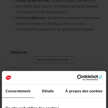
Conseil du Barcelonais:
La Bibliothèque Joan Miró est
spécialisée dans l’œuvre de l’artiste catalan et possède
un important fonds documentaire.
Incontournable pour:
Se détendre avant de se promener
dans la montagne de Montjuïc, aller au centre
commercial Arenas ou voir un spectacle au Paral·lel.
Catégories
Parcs et points de vue
Comment se rendre à: Parc de Joan Miró
Adresse
Consentement
Détails
À propos des cookies
Carrer d'Aragó, 2.
Barcelona