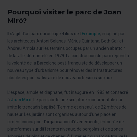
Pourquoi visiter le parc de Joan
Miró?
Il s’agit d’un parc qui occupe 4 îlots de l’
Eixample
, imaginé par
les architectes Antoni Solanas, Màrius Quintana, Beth Galí et
Andreu Arriola sur les terrains occupés par un ancien abattoir
de la ville, démantelé en 1979. La construction du parc répond à
la volonté de la Barcelone post-franquiste de développer un
nouveau type d’urbanisme pour rénover des infrastructures
obsolètes pour satisfaire de nouveaux besoins sociaux.
L’espace, ample et diaphane, fut inauguré en 1983 et consacré
à
Joan Miró
. Le parc abrite une sculpture monumentale qui
imite le trencadis baptisé "Femme et oiseau"
,
de 22 mètres de
hauteur. Les jardins sont organisés autour d’une place en
ciment conçu pour l’organisation d’événements, entourée de
plateformes sur différents niveaux, de pergolas et de zones
arborées de pins et de chênes. À l’intérieur du parc se trouve la