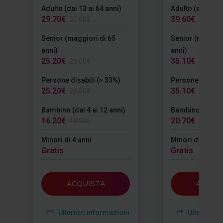
Adulto (dai 13 ai 64 anni)
Adulto (dai 13 a
29.70€
39.60€
33.00€
44.00€
Senior (maggiori di 65
Senior (maggior
anni)
anni)
25.20€
35.10€
28.00€
39.00€
Persone disabili (> 33%)
Persone disabil
25.20€
35.10€
28.00€
39.00€
Bambino (dai 4 ai 12 anni)
Bambino (dai 4 a
16.20€
20.70€
18.00€
23.00€
Minori di 4 anni
Minori di 4 anni
Gratis
Gratis
ACQUISTA
ACQUI
Ulteriori informazioni
Ulteriori i