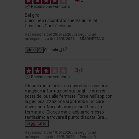
/
5
Recensione verificata
Bel giro 

Unico neo riscontrato che Palau rei al 
Pavellons Guell è chiuso
Recensione del
20/5/2026
, in seguito ad
un'esperienza del
16/5/2026
di
SIMONETTA S.
Utile
(0)
Segnala
3
/
5
Recensione verificata
Il tour è molto bello ma dovrebbero esserci 
maggiori informazioni sui luoghi e orari di 
sosta dei bus alle fermate. Forse nell'app con 
la geolocalizzazione si potrebbe indicare 
dove sono. Noi abbiamo preso il bus alla 
fermata di Glories ma ci abbiamo messo 
tantissimo a trovare il punto di sosta. Gra
...
leggi tutto
Recensione del
19/5/2026
, in seguito ad
un'esperienza del
16/5/2026
di
Patrizia B.