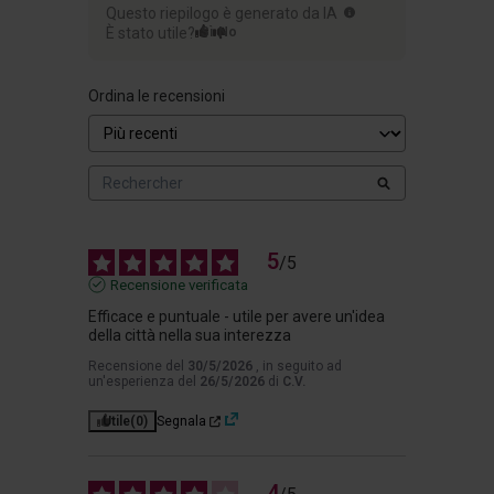
Questo riepilogo è generato da IA
È stato utile?
Sì
No
Ordina le recensioni
5
/
5
Recensione verificata
Efficace e puntuale - utile per avere un'idea 
della città nella sua interezza
Recensione del
30/5/2026
, in seguito ad
un'esperienza del
26/5/2026
di
C.V.
Utile
(0)
Segnala
4