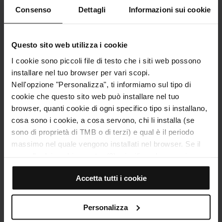
Consenso
Dettagli
Informazioni sui cookie
Questo sito web utilizza i cookie
I cookie sono piccoli file di testo che i siti web possono
installare nel tuo browser per vari scopi.
Barcelona Local Festivals
Couple
Nell'opzione "Personalizza", ti informiamo sul tipo di
2026: Guide to Festes de
Origin
cookie che questo sito web può installare nel tuo
Gràcia, Sants, and La Mercè
Unfor
browser, quanti cookie di ogni specifico tipo si installano,
cosa sono i cookie, a cosa servono, chi li installa (se
Discover the 2026 Festes de Gràcia, Festes
Looking 
sono di proprietà di TMB o di terzi) e qual è il periodo
de Sants, and La Mercè. Check dates, must-
Discover 
massimo nel quale vengono installati nel browser. Se il
see events, decorated streets, and how to…
surprise 
pannello dei cookie mostra (0), significa che non si
installa alcun cookie di questo tipo.
Accetta tutti i cookie
Se scegli l'opzione "Accetta tutti i cookie", consenti
l'installazione di tutti questi cookie nel tuo browser.
Alla destra di ogni tipo di cookie trovi un selettore che ti
Personalizza
permette di indicare se desideri installare o meno quella