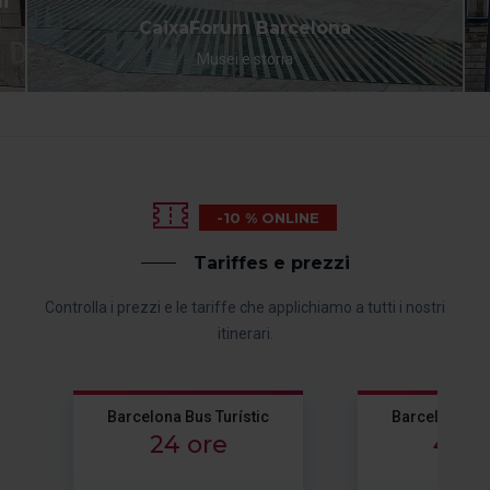
i
CaixaForum Barcelona
Musei e storia
-10 % ONLINE
Tariffes e prezzi
Controlla i prezzi e le tariffe che applichiamo a tutti i nostri
itinerari.
Barcelona Bus Turístic
Barcelona Bus
24 ore
48 o