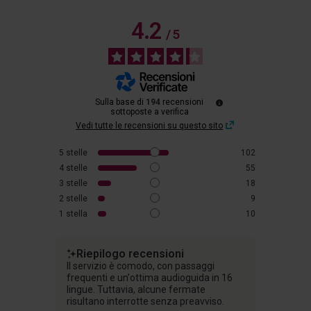
4.2
/
5
Sulla base di
194
recensioni
sottoposte a verifica
Vedi tutte le recensioni su questo sito
5
stelle
102
4
stelle
55
3
stelle
18
2
stelle
9
1
stella
10
Riepilogo recensioni
Il servizio è comodo, con passaggi
frequenti e un'ottima audioguida in 16
lingue. Tuttavia, alcune fermate
risultano interrotte senza preavviso.