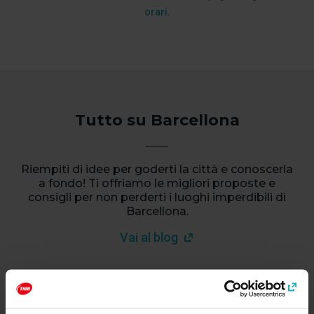
orari
.
Tutto su Barcellona
Riempiti di idee per goderti la città e conoscerla
a fondo! Ti offriamo le migliori proposte e
consigli per non perderti i luoghi imperdibili di
Barcellona.
Vai al blog