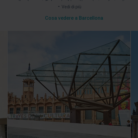
volte che vuoi. E durante il tragitto potrai usufruire di
Avrai a disposizione
due percorsi
che ti porteranno in
Vedi di più
un’audioguida in 6 lingue, con Wifi gratuito, mappa della
diverse zone della città. Non solo godrai di icone come la
città e informazioni turistiche.
Cosa vedere a Barcellona
Sagrada Famiília, la Casa Batlló o la Pedrera, ma avrai
anche il piacere di scoprire i loro segreti più reconditi. Un
modo originale e divertente per conoscere una città
unica. Goditi il miglior servizio hop on hop off a
Barcellona!