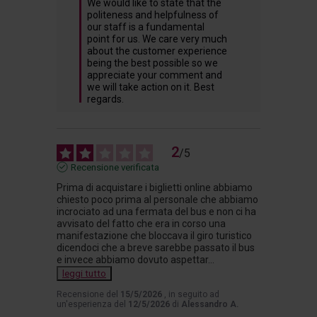
We would like to state that the 
politeness and helpfulness of 
our staff is a fundamental 
point for us. We care very much 
about the customer experience 
being the best possible so we 
appreciate your comment and 
we will take action on it. Best 
regards.
2
/
5
Recensione verificata
Prima di acquistare i biglietti online abbiamo 
chiesto poco prima al personale che abbiamo 
incrociato ad una fermata del bus e non ci ha 
avvisato del fatto che era in corso una 
manifestazione che bloccava il giro turistico 
dicendoci che a breve sarebbe passato il bus 
e invece abbiamo dovuto aspettar
...
leggi tutto
Recensione del
15/5/2026
, in seguito ad
un'esperienza del
12/5/2026
di
Alessandro A.