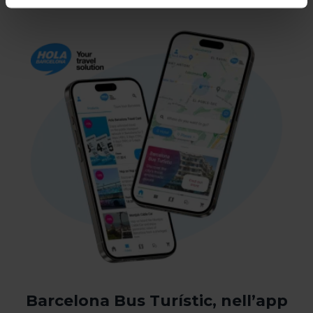
categoria.
Dopo aver indicato tutte le tue preferenze, clicca su
“Seleziona e configura”. In questo modo, verranno
installati unicamente i cookie della categoria. Ti
suggeriamo di selezionare i cookie di personalizzazione,
perché consentono di ricordare le tue opzioni di
navigazione (come la lingua) e migliorare la tua
esperienza utente.
I cookie necessari sono essenziali per il funzionamento
del sito web, per questo, se non li accetti, non potrai
iniziare a navigarvi. Puoi consultare la nostra
Politica sui
cookie
.
In qualsiasi momento durante la navigazione su questo
sito web, potrai modificare la selezione dei cookie
andando all'opzione "Gestione cookie", che troverai nel
menu nella parte inferiore del sito.
Barcelona Bus Turístic, nell’app