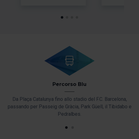
Percorso Blu
ndo
Da Plaça Catalunya fino allo stadio del F.C. Barcelona,
Da
pico
passando per Passeig de Gràcia, Park Güell, il Tibidabo e
per
Pedralbes.