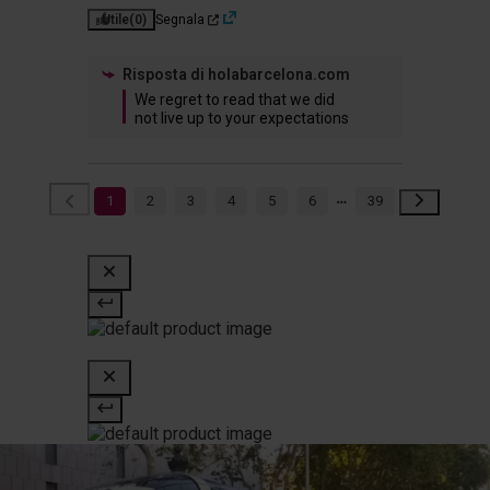
Utile
(0)
Segnala
Risposta di
holabarcelona.com
We regret to read that we did 
not live up to your expectations
1
2
3
4
5
6
39