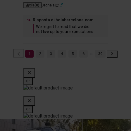
Utile
(0)
Segnala
Risposta di
holabarcelona.com
We regret to read that we did 
not live up to your expectations
1
2
3
4
5
6
39