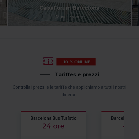
i
CaixaForum Barcelona
Musei e storia
-10 % ONLINE
Tariffes e prezzi
Controlla i prezzi e le tariffe che applichiamo a tutti i nostri
itinerari.
Barcelona Bus Turístic
Barcelona Bus
24 ore
48 o