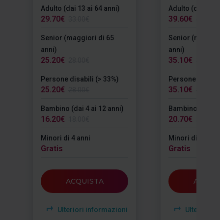
Adulto (dai 13 ai 64 anni)
Adulto (dai 13 a
29.70€
39.60€
33.00€
44.00€
Senior (maggiori di 65
Senior (maggior
anni)
anni)
25.20€
35.10€
28.00€
39.00€
Persone disabili (> 33%)
Persone disabil
25.20€
35.10€
28.00€
39.00€
Bambino (dai 4 ai 12 anni)
Bambino (dai 4 a
16.20€
20.70€
18.00€
23.00€
Minori di 4 anni
Minori di 4 anni
Gratis
Gratis
ACQUISTA
ACQUI
Ulteriori informazioni
Ulteriori i