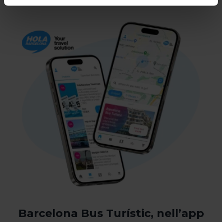
categoria.
Dopo aver indicato tutte le tue preferenze, clicca su
“Seleziona e configura”. In questo modo, verranno
installati unicamente i cookie della categoria. Ti
suggeriamo di selezionare i cookie di personalizzazione,
perché consentono di ricordare le tue opzioni di
navigazione (come la lingua) e migliorare la tua
esperienza utente.
I cookie necessari sono essenziali per il funzionamento
del sito web, per questo, se non li accetti, non potrai
iniziare a navigarvi. Puoi consultare la nostra
Politica sui
cookie
.
In qualsiasi momento durante la navigazione su questo
sito web, potrai modificare la selezione dei cookie
andando all'opzione "Gestione cookie", che troverai nel
menu nella parte inferiore del sito.
Barcelona Bus Turístic, nell’app