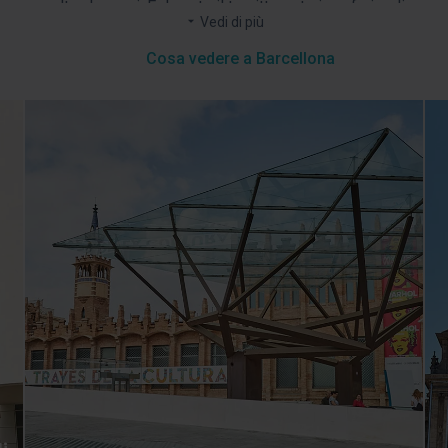
volte che vuoi. E durante il tragitto potrai usufruire di
Avrai a disposizione
due percorsi
che ti porteranno in
Vedi di più
un’audioguida in 6 lingue, con Wifi gratuito, mappa della
diverse zone della città. Non solo godrai di icone come la
città e informazioni turistiche.
Cosa vedere a Barcellona
Sagrada Famiília, la Casa Batlló o la Pedrera, ma avrai
anche il piacere di scoprire i loro segreti più reconditi. Un
modo originale e divertente per conoscere una città
unica. Goditi il miglior servizio hop on hop off a
Barcellona!