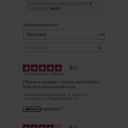
Questo riepilogo è generato da IA
È stato utile?
Sì
No
Ordina le recensioni
5
/
5
Recensione verificata
Efficace e puntuale - utile per avere un'idea 
della città nella sua interezza
Recensione del
30/5/2026
, in seguito ad
un'esperienza del
26/5/2026
di
C.V.
Utile
(0)
Segnala
4