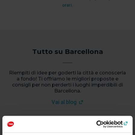
orari
.
Tutto su Barcellona
Riempiti di idee per goderti la città e conoscerla
a fondo! Ti offriamo le migliori proposte e
consigli per non perderti i luoghi imperdibili di
Barcellona.
Vai al blog