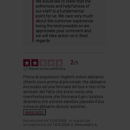
We would like to state that the 
politeness and helpfulness of 
our staff is a fundamental 
point for us. We care very much 
about the customer experience 
being the best possible so we 
appreciate your comment and 
we will take action on it. Best 
regards.
2
/
5
Recensione verificata
Prima di acquistare i biglietti online abbiamo 
chiesto poco prima al personale che abbiamo 
incrociato ad una fermata del bus e non ci ha 
avvisato del fatto che era in corso una 
manifestazione che bloccava il giro turistico 
dicendoci che a breve sarebbe passato il bus 
e invece abbiamo dovuto aspettar
...
leggi tutto
Recensione del
15/5/2026
, in seguito ad
un'esperienza del
12/5/2026
di
Alessandro A.