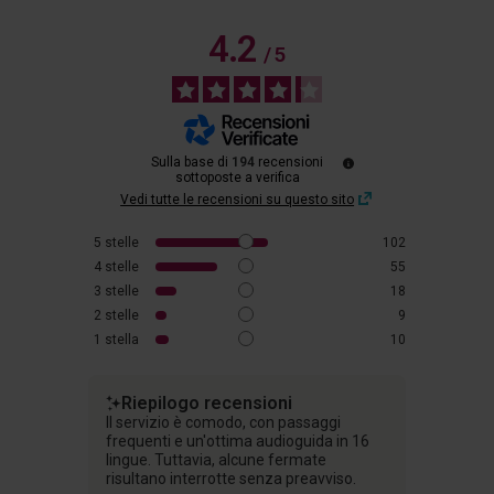
4.2
/
5
Sulla base di
194
recensioni
sottoposte a verifica
Vedi tutte le recensioni su questo sito
5
stelle
102
4
stelle
55
3
stelle
18
2
stelle
9
1
stella
10
Riepilogo recensioni
Il servizio è comodo, con passaggi
frequenti e un'ottima audioguida in 16
lingue. Tuttavia, alcune fermate
risultano interrotte senza preavviso.