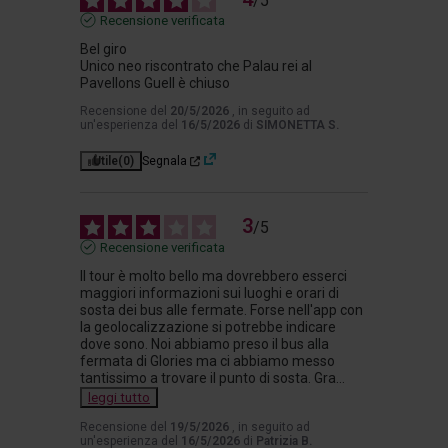
/
5
Recensione verificata
Bel giro 

Unico neo riscontrato che Palau rei al 
Pavellons Guell è chiuso
Recensione del
20/5/2026
, in seguito ad
un'esperienza del
16/5/2026
di
SIMONETTA S.
Utile
(0)
Segnala
3
/
5
Recensione verificata
Il tour è molto bello ma dovrebbero esserci 
maggiori informazioni sui luoghi e orari di 
sosta dei bus alle fermate. Forse nell'app con 
la geolocalizzazione si potrebbe indicare 
dove sono. Noi abbiamo preso il bus alla 
fermata di Glories ma ci abbiamo messo 
tantissimo a trovare il punto di sosta. Gra
...
leggi tutto
Recensione del
19/5/2026
, in seguito ad
un'esperienza del
16/5/2026
di
Patrizia B.