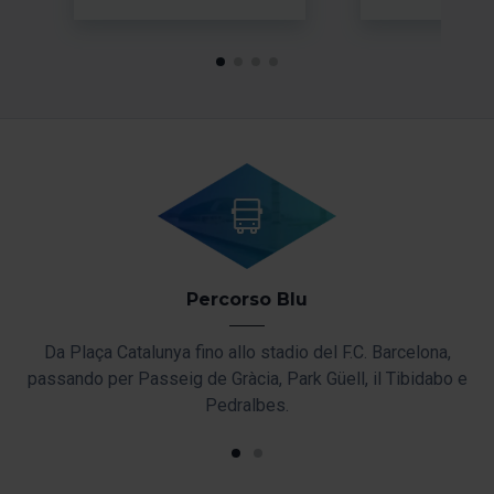
Percorso Blu
ndo
Da Plaça Catalunya fino allo stadio del F.C. Barcelona,
Da
pico
passando per Passeig de Gràcia, Park Güell, il Tibidabo e
per
Pedralbes.